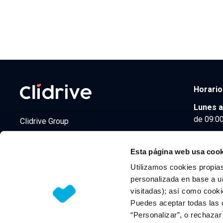
Horario
Lunes a
de 09:00
Clidrive Group
Av. de Manoteras, 38
Madrid
28050
Esta página web usa cook
Utilizamos cookies propias
personalizada en base a un
visitadas); así como cooki
© 2026 CLIDRIVE CAPITAL, SOCIEDAD LIMITADA. Todos l
Puedes aceptar todas las 
“Personalizar”, o rechaza