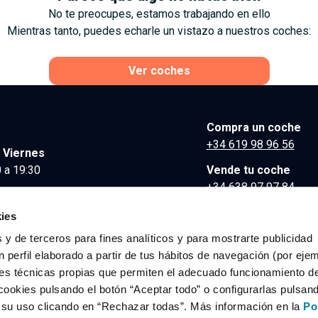
No te preocupes, estamos trabajando en ello
Mientras tanto, puedes echarle un vistazo a nuestros coches:
Ver coches
Compra un coche
+34 619 98 96 56
 Viernes
 a 19:30
Vende tu coche
+34 638 97 97 84
Comunicación y Pre
ies
contacto@clidrive.co
 y de terceros para fines analíticos y para mostrarte publicidad
 perfil elaborado a partir de tus hábitos de navegación (por eje
es técnicas propias que permiten el adecuado funcionamiento del
os derechos reservados.
cookies pulsando el botón “Aceptar todo” o configurarlas pulsan
r su uso clicando en “Rechazar todas”. Más información en la
Po