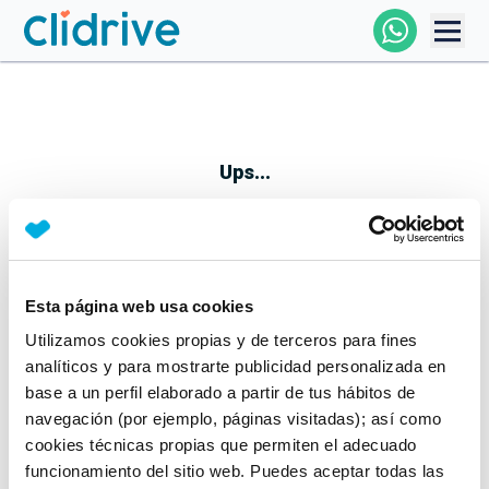
Comprar Coche
Todos Los Coches
Ups...
Profesional
Particular
Esta página web usa cookies
Parece que algo no ha ido bien
Utilizamos cookies propias y de terceros para fines
Financiación
No te preocupes, estamos trabajando en ello
analíticos y para mostrarte publicidad personalizada en
Mientras tanto, puedes echarle un vistazo a nuestros
base a un perfil elaborado a partir de tus hábitos de
Clidrive
coches:
navegación (por ejemplo, páginas visitadas); así como
cookies técnicas propias que permiten el adecuado
Ver coches
funcionamiento del sitio web. Puedes aceptar todas las