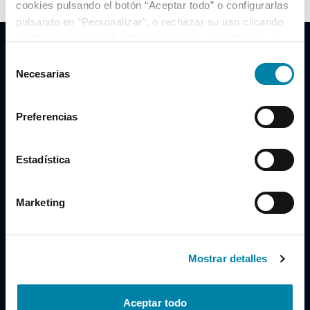
cookies pulsando el botón “Aceptar todo” o configurarlas
pulsando en “Personalizar”, o rechazar su uso clicando
en “Rechazar todas”. Más información en la
Política de
Cookies
.
Selección
Necesarias
de
consentimiento
Clidrive Group
Preferencias
Av. de Manoteras, 38
Madrid
28050
Estadística
Horario
Marketing
Lunes a Viernes
de 09:00 a 19:30
Compra un coche
+34 619 98 96 56
Mostrar detalles
Vende tu coche
+34 638 97 97 84
Aceptar todo