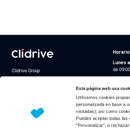
Horario
Lunes a
de 09:00
Clidrive Group
Av. de Manoteras, 38
Madrid
28050
Esta página web usa cook
Utilizamos cookies propias
personalizada en base a un
visitadas); así como cooki
© 2026 CLIDRIVE CAPITAL, SOCIEDAD LIMITADA. Todos l
Puedes aceptar todas las 
“Personalizar”, o rechaza