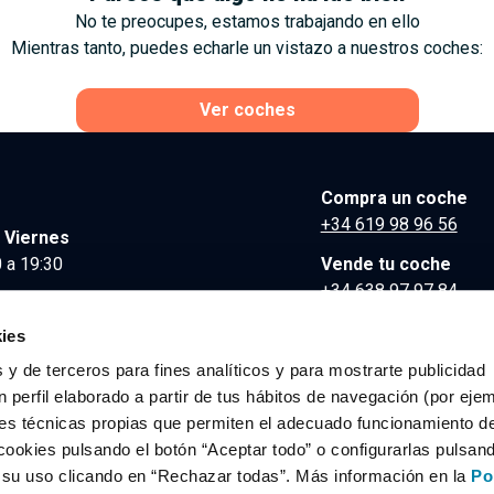
No te preocupes, estamos trabajando en ello
Mientras tanto, puedes echarle un vistazo a nuestros coches:
Ver coches
Compra un coche
+34 619 98 96 56
 Viernes
 a 19:30
Vende tu coche
+34 638 97 97 84
Comunicación y Pre
ies
contacto@clidrive.co
 y de terceros para fines analíticos y para mostrarte publicidad
 perfil elaborado a partir de tus hábitos de navegación (por eje
es técnicas propias que permiten el adecuado funcionamiento del
os derechos reservados.
cookies pulsando el botón “Aceptar todo” o configurarlas pulsan
r su uso clicando en “Rechazar todas”. Más información en la
Po