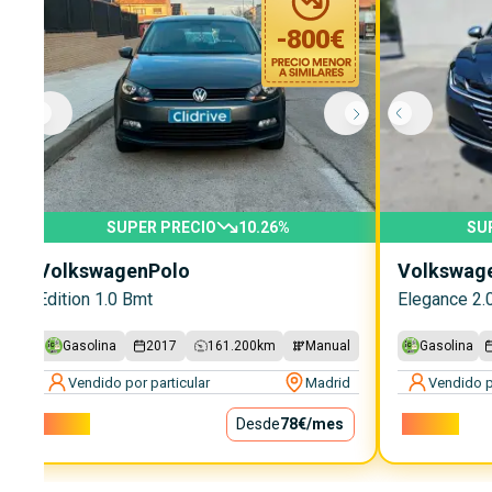
-
800
€
SUPER PRECIO
10.26
%
SU
Volkswagen
Polo
Volkswag
Edition 1.0 Bmt
Elegance 2.
Gasolina
2017
161.200
km
Manual
Gasolina
Vendido por particular
Madrid
Vendido p
7.000€
Desde
78€
/mes
16.000€