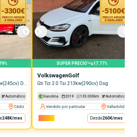
-
3300
€
-
5100
€
79
%
SUPER PRECIO
17.77
%
Volkswagen
Golf
Gti Performance 2.0 Tsi 180kw(245cv) Dsg
Gti Tcr 2.0 Tsi 213kw(290cv) Dsg
Automático
Gasolina
2019
135.000
km
Automático
Cádiz
Vendido por particular
Valladolid
e
248€
/mes
23.600€
Desde
260€
/mes