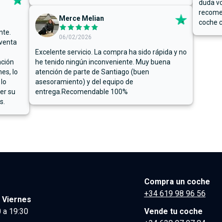
duda vo
recome
Merce Melian
coche c
nte.
06/02/2026
 venta
Excelente servicio. La compra ha sido rápida y no
ación
he tenido ningún inconveniente. Muy buena
es, lo
atención de parte de Santiago (buen
 lo
asesoramiento) y del equipo de
er su
entrega.Recomendable 100%
s.
Compra un coche
+34 619 98 96 56
 Viernes
 a 19:30
Vende tu coche