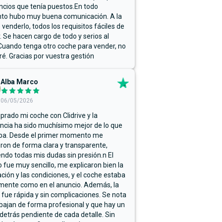
ncios que tenía puestos.En todo
o hubo muy buena comunicación. A la
 venderlo, todos los requisitos fáciles de
r. Se hacen cargo de todo y serios al
Cuando tenga otro coche para vender, no
ré. Gracias por vuestra gestión
Alba Marco
06/05/2026
rado mi coche con Clidrive y la
ncia ha sido muchísimo mejor de lo que
ba. Desde el primer momento me
ron de forma clara y transparente,
endo todas mis dudas sin presión.n El
 fue muy sencillo, me explicaron bien la
ación y las condiciones, y el coche estaba
mente como en el anuncio. Además, la
 fue rápida y sin complicaciones. Se nota
bajan de forma profesional y que hay un
detrás pendiente de cada detalle. Sin