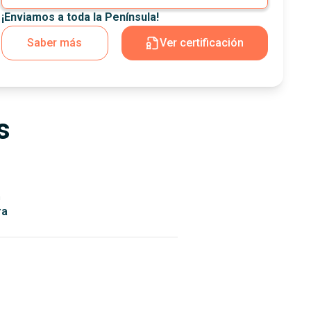
¡Enviamos a toda la Península!
Saber más
Ver certificación
s
n
ra