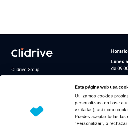
Horario
Lunes a
de 09:00
Clidrive Group
Av. de Manoteras, 38
Madrid
28050
Esta página web usa cook
Utilizamos cookies propias
personalizada en base a un
visitadas); así como cooki
© 2026 CLIDRIVE CAPITAL, SOCIEDAD LIMITADA. Todos l
Puedes aceptar todas las 
“Personalizar”, o rechaza