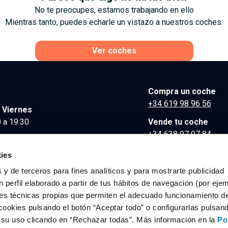
No te preocupes, estamos trabajando en ello
Mientras tanto, puedes echarle un vistazo a nuestros coches:
Ver coches
Compra un coche
+34 619 98 96 56
 Viernes
 a 19:30
Vende tu coche
+34 638 97 97 84
Comunicación y Pre
ies
contacto@clidrive.co
 y de terceros para fines analíticos y para mostrarte publicidad
 perfil elaborado a partir de tus hábitos de navegación (por eje
es técnicas propias que permiten el adecuado funcionamiento del
os derechos reservados.
cookies pulsando el botón “Aceptar todo” o configurarlas pulsan
r su uso clicando en “Rechazar todas”. Más información en la
Po