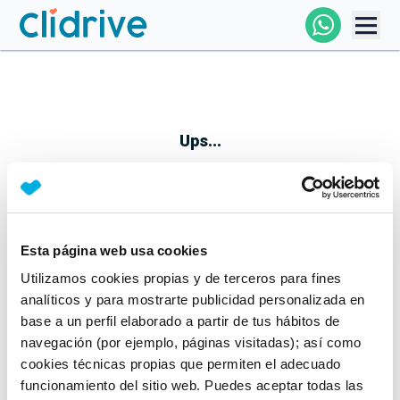
Comprar Coche
Todos Los Coches
Ups...
Profesional
Particular
Esta página web usa cookies
Parece que algo no ha ido bien
Utilizamos cookies propias y de terceros para fines
Financiación
No te preocupes, estamos trabajando en ello
analíticos y para mostrarte publicidad personalizada en
Mientras tanto, puedes echarle un vistazo a nuestros
base a un perfil elaborado a partir de tus hábitos de
Clidrive
coches:
navegación (por ejemplo, páginas visitadas); así como
cookies técnicas propias que permiten el adecuado
Ver coches
funcionamiento del sitio web. Puedes aceptar todas las