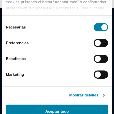
cookies pulsando el botón “Aceptar todo” o configurarlas
pulsando en “Personalizar”, o rechazar su uso clicando
en “Rechazar todas”. Más información en la
Política de
Cookies
.
Selección
Necesarias
de
consentimiento
Clidrive Group
Preferencias
Av. de Manoteras, 38
Madrid
28050
Estadística
Horario
Marketing
Lunes a Viernes
de 09:00 a 19:30
Compra un coche
+34 619 98 96 56
Mostrar detalles
Vende tu coche
+34 638 97 97 84
Aceptar todo