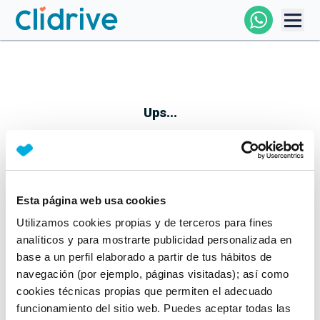
Comprar Coche
Todos Los Coches
Ups...
Profesional
Particular
Esta página web usa cookies
Parece que algo no ha ido bien
Utilizamos cookies propias y de terceros para fines
Financiación
No te preocupes, estamos trabajando en ello
analíticos y para mostrarte publicidad personalizada en
Mientras tanto, puedes echarle un vistazo a nuestros
base a un perfil elaborado a partir de tus hábitos de
Clidrive
coches:
navegación (por ejemplo, páginas visitadas); así como
cookies técnicas propias que permiten el adecuado
Ver coches
funcionamiento del sitio web. Puedes aceptar todas las