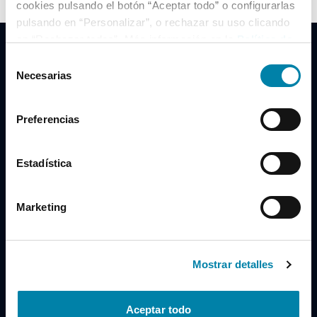
cookies pulsando el botón “Aceptar todo” o configurarlas
pulsando en “Personalizar”, o rechazar su uso clicando
en “Rechazar todas”. Más información en la
Política de
Cookies
.
Selección
Necesarias
de
consentimiento
Clidrive Group
Preferencias
Av. de Manoteras, 38
Madrid
28050
Estadística
Horario
Marketing
Lunes a Viernes
de 09:00 a 19:30
Compra un coche
+34 619 98 96 56
Mostrar detalles
Vende tu coche
+34 638 97 97 84
Aceptar todo