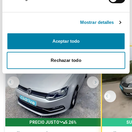
Mostrar detalles
Otros coches parecidos
Aceptar todo
Rechazar todo
PRECIO JUSTO
5.26
%
SU