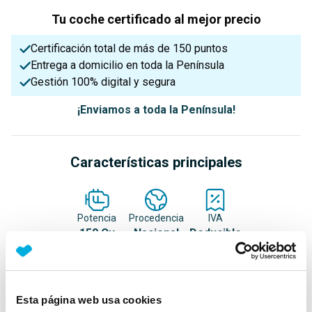
Tu coche certificado al mejor precio
Certificación total de más de 150 puntos
Entrega a domicilio en toda la Península
Gestión 100% digital y segura
¡Enviamos a toda la Península!
Características principales
Potencia
Procedencia
IVA
150 Cv
Nacional
Deducible
Nº Asientos
Matriculación
Tracción
Esta página web usa cookies
5
14/12/2021
Delantera