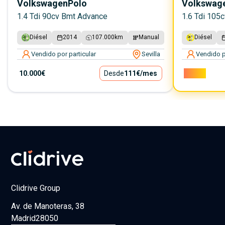
Volkswagen
Polo
Volkswag
1.4 Tdi 90cv Bmt Advance
1.6 Tdi 105
Diésel
2014
107.000
km
Manual
Diésel
Vendido por particular
Sevilla
Vendido p
10.000€
Desde
111€
/mes
7.000€
Clidrive Group
Av. de Manoteras, 38
Madrid
28050