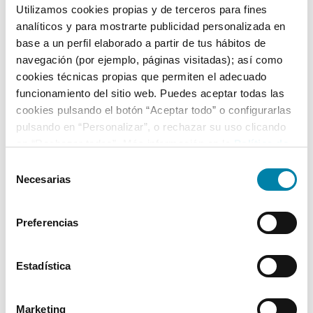
Utilizamos cookies propias y de terceros para fines
analíticos y para mostrarte publicidad personalizada en
Equipamiento*
base a un perfil elaborado a partir de tus hábitos de
navegación (por ejemplo, páginas visitadas); así como
Detalles destacados
cookies técnicas propias que permiten el adecuado
funcionamiento del sitio web. Puedes aceptar todas las
Luz de marcha diurna LED
cookies pulsando el botón “Aceptar todo” o configurarlas
2 luces de lectura LED delante
pulsando en “Personalizar”, o rechazar su uso clicando
en “Rechazar todas”. Más información en la
Política de
2 luces de lectura LED detrás
Cookies
.
Selección
+ Ver todos
Necesarias
de
consentimiento
* La información de Equipamiento puede no reflejar todos los detalles
Preferencias
específicos del vehículo.
Para cualquier duda, contacta con nuestro equipo.
Estadística
Más de 3.500 clientes satisfechos
Marketing