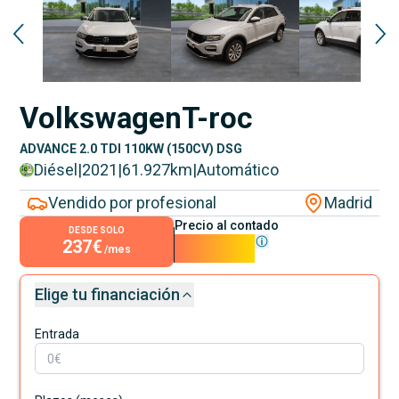
Volkswagen
T-roc
ADVANCE 2.0 TDI 110KW (150CV) DSG
Diésel
|
2021
|
61.927
km
|
Automático
Vendido por profesional
Madrid
Precio al contado
DESDE SOLO
237€
21.490€
/mes
Elige tu financiación
Entrada