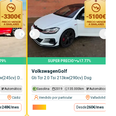
-
3300
€
-
5100
€
79
%
SUPER PRECIO
17.77
%
Volkswagen
Golf
Gti Performance 2.0 Tsi 180kw(245cv) Dsg
Gti Tcr 2.0 Tsi 213kw(290cv) Dsg
Automático
Gasolina
2019
135.000
km
Automático
Cádiz
Vendido por particular
Valladolid
e
248€
/mes
23.600€
Desde
260€
/mes