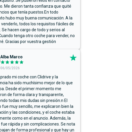
xquisito. Se pusieron ellos en contacto
. Me dieron tanta confianza que quité
ncios que tenía puestos.En todo
o hubo muy buena comunicación. A la
 venderlo, todos los requisitos fáciles de
r. Se hacen cargo de todo y serios al
Cuando tenga otro coche para vender, no
ré. Gracias por vuestra gestión
Alba Marco
06/05/2026
rado mi coche con Clidrive y la
ncia ha sido muchísimo mejor de lo que
ba. Desde el primer momento me
ron de forma clara y transparente,
endo todas mis dudas sin presión.n El
 fue muy sencillo, me explicaron bien la
ación y las condiciones, y el coche estaba
mente como en el anuncio. Además, la
 fue rápida y sin complicaciones. Se nota
bajan de forma profesional y que hay un