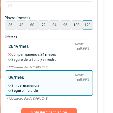
Plazos (meses)
36
48
60
72
84
96
108
120
Ofertas
Desde
264€
/mes
Tin
9.99
%
Con permanencia 24 meses
Seguro de crédito y siniestro
*
120
meses desde
5.99
% TAE
Desde
0€
/mes
Tin
8.99
%
Sin permanencia
Seguro incluido
*
120
meses desde
5.99
% TAE
Solicitar financiación