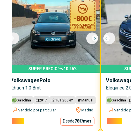
-
800
€
SUPER PRECIO
10.26
%
SU
Volkswagen
Polo
Volkswag
Edition 1.0 Bmt
Elegance 2.
Gasolina
2017
161.200
km
Manual
Gasolina
Vendido por particular
Madrid
Vendido p
7.000€
Desde
78€
/mes
16.000€