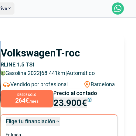
rive
Reservar
Saber más
Volkswagen
T-roc
RLINE 1.5 TSI
Gasolina
|
2022
|
68.441
km
|
Automático
Vendido por profesional
Barcelona
Precio al contado
DESDE SOLO
264€
23.900€
/mes
Elige tu financiación
Entrada