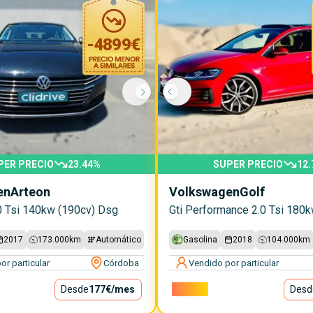
-
4899
€
PER PRECIO
23.44
%
SUPER PRECIO
12.
en
Arteon
Volkswagen
Golf
0 Tsi 140kw (190cv) Dsg
2017
173.000
km
Automático
Gasolina
2018
104.000
km
or particular
Córdoba
Vendido por particular
Desde
177€
/mes
22.500€
Desd