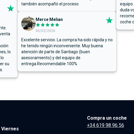
también acompañó el proceso
equipo 
duda vo
recome
Merce Melian
coche c
nte.
06/02/2026
 venta
Excelente servicio. La compra ha sido rápida y no
ación
he tenido ningún inconveniente. Muy buena
es, lo
atención de parte de Santiago (buen
 lo
asesoramiento) y del equipo de
er su
entrega.Recomendable 100%
s.
Compra un coche
+34 619 98 96 56
 Viernes