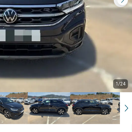
1
/
24