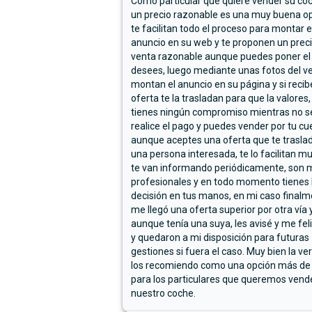
Como particular que quiere vender su co
un precio razonable es una muy buena op
te facilitan todo el proceso para montar e
anuncio en su web y te proponen un prec
venta razonable aunque puedes poner el
desees, luego mediante unas fotos del ve
montan el anuncio en su página y si reci
oferta te la trasladan para que la valores,
tienes ningún compromiso mientras no s
realice el pago y puedes vender por tu cu
aunque aceptes una oferta que te trasla
una persona interesada, te lo facilitan m
te van informando periódicamente, son 
profesionales y en todo momento tienes 
decisión en tus manos, en mi caso final
me llegó una oferta superior por otra vía y
aunque tenía una suya, les avisé y me fel
y quedaron a mi disposición para futuras
gestiones si fuera el caso. Muy bien la ve
los recomiendo como una opción más de
para los particulares que queremos vend
nuestro coche.