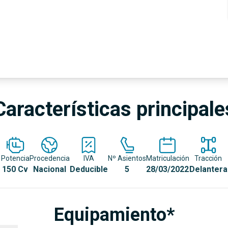
Características principale
Potencia
Procedencia
IVA
Nº Asientos
Matriculación
Tracción
150 Cv
Nacional
Deducible
5
28/03/2022
Delantera
Equipamiento*