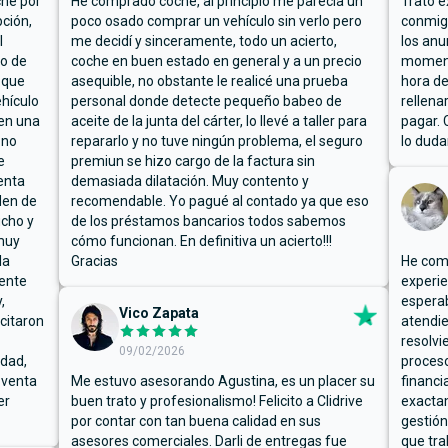
che por
He comprado coche, al principio me parecía un
Trato e
ción,
poco osado comprar un vehículo sin verlo pero
conmigo
l
me decidí y sinceramente, todo un acierto,
los anu
io de
coche en buen estado en general y a un precio
moment
 que
asequible, no obstante le realicé una prueba
hora de
hículo
personal donde detecte pequeño babeo de
rellena
ben una
aceite de la junta del cárter, lo llevé a taller para
pagar. 
 no
repararlo y no tuve ningún problema, el seguro
lo duda
e
premiun se hizo cargo de la factura sin
enta
demasiada dilatación. Muy contento y
den de
recomendable. Yo pagué al contado ya que eso
ucho y
de los préstamos bancarios todos sabemos
muy
cómo funcionan. En definitiva un acierto!!!
la
Gracias
He comp
mente
experie
,
espera
Vico Zapata
icitaron
atendie
resolvi
09/02/2026
rdad,
proceso
 venta
Me estuvo asesorando Agustina, es un placer su
financi
er
buen trato y profesionalismo! Felicito a Clidrive
exacta
por contar con tan buena calidad en sus
gestión
asesores comerciales. Darli de entregas fue
que tra