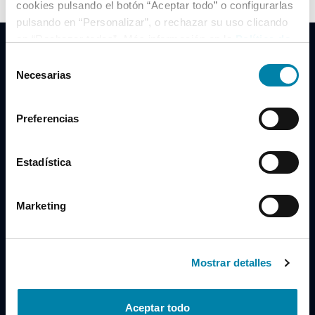
cookies pulsando el botón “Aceptar todo” o configurarlas
pulsando en “Personalizar”, o rechazar su uso clicando
en “Rechazar todas”. Más información en la
Política de
Cookies
.
Selección
Necesarias
de
consentimiento
Clidrive Group
Preferencias
Av. de Manoteras, 38
Madrid
28050
Estadística
Horario
Marketing
Lunes a Viernes
de 09:00 a 19:30
Compra un coche
+34 619 98 96 56
Mostrar detalles
Vende tu coche
+34 638 97 97 84
Aceptar todo