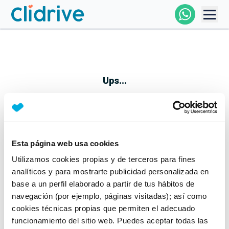
Comprar Coche
Todos Los Coches
Ups...
Profesional
Particular
Esta página web usa cookies
Parece que algo no ha ido bien
Utilizamos cookies propias y de terceros para fines
Financiación
No te preocupes, estamos trabajando en ello
analíticos y para mostrarte publicidad personalizada en
Mientras tanto, puedes echarle un vistazo a nuestros
base a un perfil elaborado a partir de tus hábitos de
Clidrive
coches:
navegación (por ejemplo, páginas visitadas); así como
cookies técnicas propias que permiten el adecuado
Ver coches
funcionamiento del sitio web. Puedes aceptar todas las