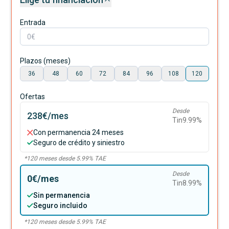
Entrada
Plazos (meses)
36
48
60
72
84
96
108
120
Ofertas
Desde
238€
/mes
Tin
9.99
%
Con permanencia 24 meses
Seguro de crédito y siniestro
*
120
meses desde
5.99
% TAE
Desde
0€
/mes
Tin
8.99
%
Sin permanencia
Seguro incluido
*
120
meses desde
5.99
% TAE