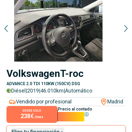
Volkswagen
T-roc
ADVANCE 2.0 TDI 110KW (150CV) DSG
Diésel
|
2019
|
46.010
km
|
Automático
Vendido por profesional
Madrid
Precio al contado
DESDE SOLO
238€
21.590€
/mes
Elige tu financiación