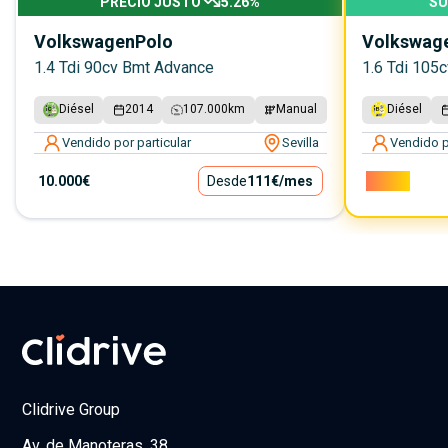
PRECIO JUSTO
5.26
%
SU
Volkswagen
Polo
Volkswag
1.4 Tdi 90cv Bmt Advance
1.6 Tdi 105
Diésel
2014
107.000
km
Manual
Diésel
Vendido por particular
Sevilla
Vendido p
10.000€
Desde
111€
/mes
7.000€
Clidrive Group
Av. de Manoteras, 38