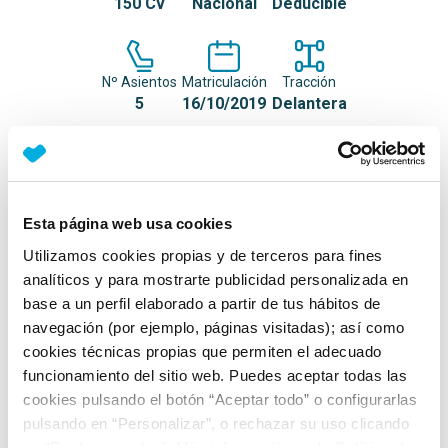
150 Cv
Nacional
Deducible
Nº Asientos
Matriculación
Tracción
5
16/10/2019
Delantera
Equipamiento*
Detalles destacados
Esta página web usa cookies
Utilizamos cookies propias y de terceros para fines
Luz de marcha diurna LED
analíticos y para mostrarte publicidad personalizada en
Pilotos traseros en tecnología LED
base a un perfil elaborado a partir de tus hábitos de
navegación (por ejemplo, páginas visitadas); así como
Suelo del maletero con ajuste de altura y extraíble
cookies técnicas propias que permiten el adecuado
+ Ver todos
funcionamiento del sitio web. Puedes aceptar todas las
cookies pulsando el botón “Aceptar todo” o configurarlas
Ficha técnica
pulsando en “Personalizar”, o rechazar su uso clicando
en “Rechazar todas”. Más información en la
Política de