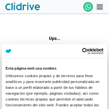
Comprar Coche
Todos Los Coches
Ups...
Profesional
Particular
Esta página web usa cookies
Parece que algo no ha ido bien
Utilizamos cookies propias y de terceros para fines
Financiación
No te preocupes, estamos trabajando en ello
analíticos y para mostrarte publicidad personalizada en
Mientras tanto, puedes echarle un vistazo a nuestros
base a un perfil elaborado a partir de tus hábitos de
Clidrive
coches:
navegación (por ejemplo, páginas visitadas); así como
cookies técnicas propias que permiten el adecuado
Ver coches
funcionamiento del sitio web. Puedes aceptar todas las