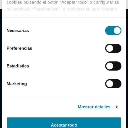
cookies pulsando el botón “Aceptar todo” o configurarlas
pulsando en “Personalizar”, o rechazar su uso clicando
en “Rechazar todas”. Más información en la
Política de
Cookies
.
Selección
Necesarias
de
consentimiento
Clidrive Group
Preferencias
Av. de Manoteras, 38
Madrid
28050
Estadística
Horario
Marketing
Lunes a Viernes
de 09:00 a 19:30
Compra un coche
+34 619 98 96 56
Mostrar detalles
Vende tu coche
+34 638 97 97 84
Aceptar todo