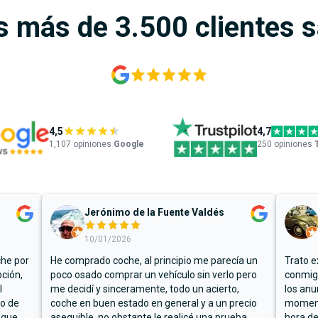
s más de 3.500 clientes 
4,5
4,7
1,107
opiniones
Google
250 opiniones
Jerónimo de la Fuente Valdés
10/01/2026
che por
He comprado coche, al principio me parecía un
Trato e
ción,
poco osado comprar un vehículo sin verlo pero
conmigo
l
me decidí y sinceramente, todo un acierto,
los anu
io de
coche en buen estado en general y a un precio
moment
 que
asequible, no obstante le realicé una prueba
hora de