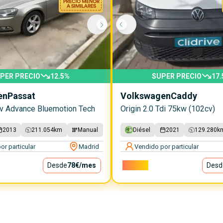
PER PRECIO
12.5
%
SUPER PRECIO
17.
en
Passat
Volkswagen
Caddy
cv Advance Bluemotion Tech
Origin 2.0 Tdi 75kw (102cv)
2013
211.054
km
Manual
Diésel
2021
129.280
k
or particular
Madrid
Vendido por particular
Desde
78€
/mes
15.000€
Desd