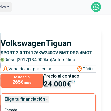
rive
Saber más
Ver certificación
Volkswagen
Tiguan
SPORT 2.0 TDI 176KW240CV BMT DSG 4MOT
Diésel
|
2017
|
134.000
km
|
Automático
Vendido por particular
Cádiz
Precio al contado
DESDE SOLO
265€
24.000€
/mes
Elige tu financiación
Entrada