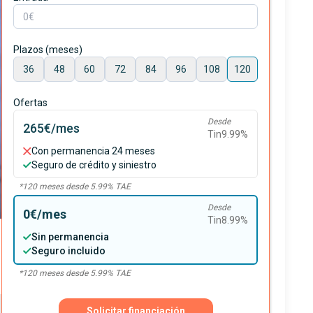
Plazos (meses)
36
48
60
72
84
96
108
120
Ofertas
Desde
265€
/mes
Tin
9.99
%
Con permanencia 24 meses
Seguro de crédito y siniestro
*
120
meses desde
5.99
% TAE
Desde
0€
/mes
Tin
8.99
%
Sin permanencia
Seguro incluido
*
120
meses desde
5.99
% TAE
Solicitar financiación