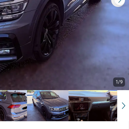
1
/
9