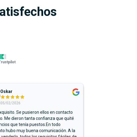
satisfechos
Trustpilot
Oskar
05/02/2026
xquisito. Se pusieron ellos en contacto
. Me dieron tanta confianza que quité
ncios que tenía puestos.En todo
o hubo muy buena comunicación. A la
 venderlo, todos los requisitos fáciles de