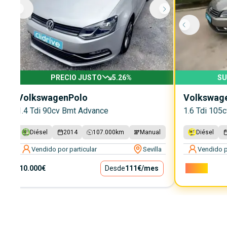
PRECIO JUSTO
5.26
%
SU
Volkswagen
Polo
Volkswag
1.4 Tdi 90cv Bmt Advance
1.6 Tdi 105
Diésel
2014
107.000
km
Manual
Diésel
Vendido por particular
Sevilla
Vendido p
10.000€
Desde
111€
/mes
7.000€