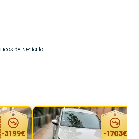
ficos del vehículo.
-
3199
€
-
1703
€