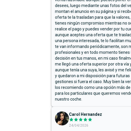
desees, luego mediante unas fotos del ve
montan el anuncio en su página y si reci
oferta te la trasladan para que la valores,
tienes ningún compromiso mientras no s
realice el pago y puedes vender por tu cu
aunque aceptes una oferta que te trasla
una persona interesada, te lo facilitan m
te van informando periódicamente, son 
profesionales y en todo momento tienes 
decisión en tus manos, en mi caso final
me llegó una oferta superior por otra vía y
aunque tenía una suya, les avisé y me fel
y quedaron a mi disposición para futuras
gestiones si fuera el caso. Muy bien la ve
los recomiendo como una opción más de
para los particulares que queremos vend
nuestro coche.
Carol Hernandez
24/04/2026