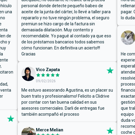
hículo
personal donde detecte pequeño babeo de
rellena
ben una
aceite de la junta del cárter, lo llevé a taller para
pagar. 
 no
repararlo y no tuve ningún problema, el seguro
lo duda
e
premiun se hizo cargo de la factura sin
enta
demasiada dilatación. Muy contento y
den de
recomendable. Yo pagué al contado ya que eso
ucho y
de los préstamos bancarios todos sabemos
muy
cómo funcionan. En definitiva un acierto!!!
la
Gracias
He comp
mente
experie
,
espera
Vico Zapata
icitaron
atendie
resolvi
09/02/2026
rdad,
proceso
 venta
Me estuvo asesorando Agustina, es un placer su
financi
er
buen trato y profesionalismo! Felicito a Clidrive
exacta
por contar con tan buena calidad en sus
gestión
asesores comerciales. Darli de entregas fue
que tra
también acompañó el proceso
equipo 
duda vo
recome
Merce Melian
coche c