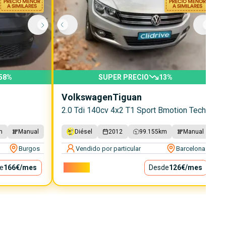
58
%
SUPER PRECIO
13
%
Volkswagen
Tiguan
2.0 Tdi 140cv 4x2 T1 Sport Bmotion Tech
m
Manual
Diésel
2012
99.155
km
Manual
Burgos
Vendido por particular
Barcelona
e
166€
/mes
11.400€
Desde
126€
/mes