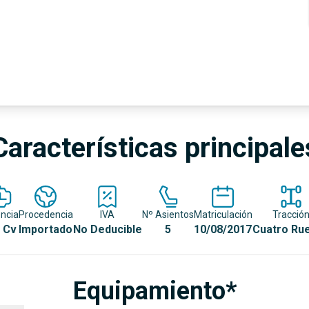
Características principale
ncia
Procedencia
IVA
Nº Asientos
Matriculación
Tracció
 Cv
Importado
No Deducible
5
10/08/2017
Cuatro Ru
Equipamiento*