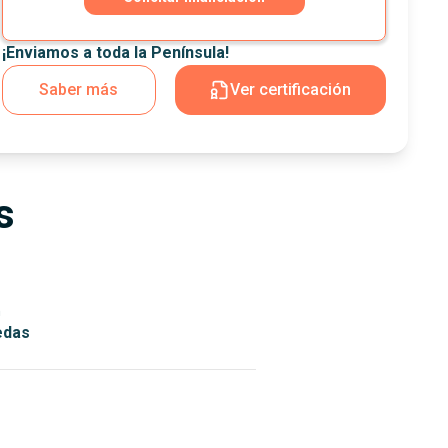
¡Enviamos a toda la Península!
Saber más
Ver certificación
s
n
edas