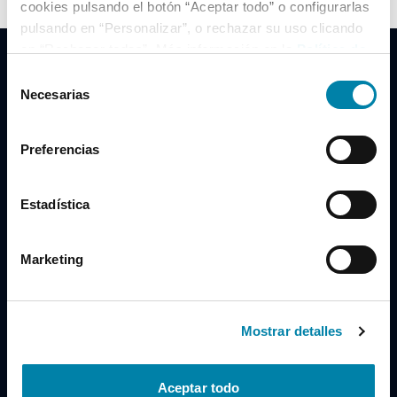
cookies pulsando el botón “Aceptar todo” o configurarlas
pulsando en “Personalizar”, o rechazar su uso clicando
en “Rechazar todas”. Más información en la
Política de
Cookies
.
Selección
Necesarias
de
consentimiento
Clidrive Group
Preferencias
Av. de Manoteras, 38
Madrid
28050
Estadística
Horario
Marketing
Lunes a Viernes
de 09:00 a 19:30
Compra un coche
+34 619 98 96 56
Mostrar detalles
Vende tu coche
+34 638 97 97 84
Aceptar todo