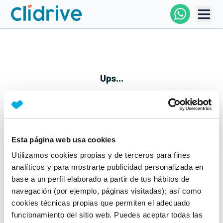
Comprar Coche
Todos Los Coches
Ups...
Profesional
Particular
Esta página web usa cookies
Parece que algo no ha ido bien
Utilizamos cookies propias y de terceros para fines
Financiación
No te preocupes, estamos trabajando en ello
analíticos y para mostrarte publicidad personalizada en
Mientras tanto, puedes echarle un vistazo a nuestros
base a un perfil elaborado a partir de tus hábitos de
Clidrive
coches:
navegación (por ejemplo, páginas visitadas); así como
cookies técnicas propias que permiten el adecuado
Ver coches
funcionamiento del sitio web. Puedes aceptar todas las