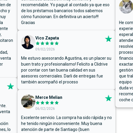
den de
recomendable. Yo pagué al contado ya que eso
ucho y
de los préstamos bancarios todos sabemos
muy
cómo funcionan. En definitiva un acierto!!!
la
Gracias
He comp
mente
experie
,
espera
Vico Zapata
icitaron
atendie
resolvi
09/02/2026
rdad,
proceso
 venta
Me estuvo asesorando Agustina, es un placer su
financi
er
buen trato y profesionalismo! Felicito a Clidrive
exacta
por contar con tan buena calidad en sus
gestión
asesores comerciales. Darli de entregas fue
que tra
también acompañó el proceso
equipo 
duda vo
recome
Merce Melian
coche c
nte.
06/02/2026
 venta
Excelente servicio. La compra ha sido rápida y no
ación
he tenido ningún inconveniente. Muy buena
es, lo
atención de parte de Santiago (buen