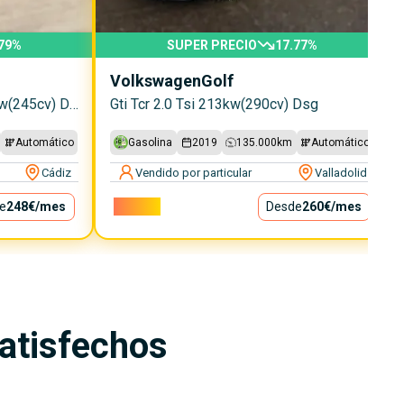
79
%
SUPER PRECIO
17.77
%
Volkswagen
Golf
Gti Performance 2.0 Tsi 180kw(245cv) Dsg
Gti Tcr 2.0 Tsi 213kw(290cv) Dsg
Automático
Gasolina
2019
135.000
km
Automático
Cádiz
Vendido por particular
Valladolid
e
248€
/mes
23.600€
Desde
260€
/mes
satisfechos