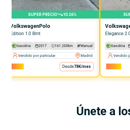
SUPER PRECIO
10.26
%
SU
Volkswagen
Polo
Volkswag
Edition 1.0 Bmt
Elegance 2.
Gasolina
2017
161.200
km
Manual
Gasolina
Vendido por particular
Madrid
Vendido p
7.000€
Desde
78€
/mes
16.000€
Únete a lo