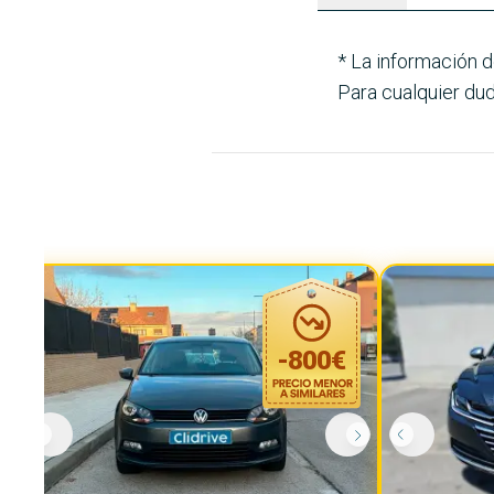
* La información d
Para cualquier dud
-
800
€