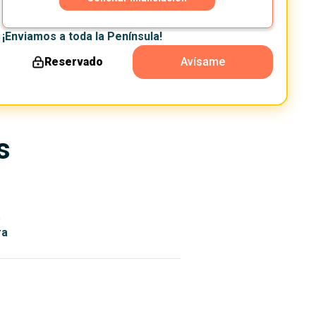
¡Enviamos a toda la Península!
Reservado
Avísame
s
n
ra