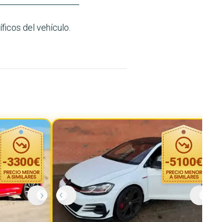
ficos del vehículo.
-
3300
€
-
5100
€