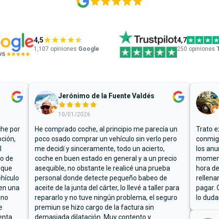
4,5
4,7
1,107
opiniones
Google
250 opiniones
Jerónimo de la Fuente Valdés
10/01/2026
che por
He comprado coche, al principio me parecía un
Trato e
ción,
poco osado comprar un vehículo sin verlo pero
conmigo
l
me decidí y sinceramente, todo un acierto,
los anu
io de
coche en buen estado en general y a un precio
moment
 que
asequible, no obstante le realicé una prueba
hora de
hículo
personal donde detecte pequeño babeo de
rellena
ben una
aceite de la junta del cárter, lo llevé a taller para
pagar. 
 no
repararlo y no tuve ningún problema, el seguro
lo duda
e
premiun se hizo cargo de la factura sin
enta
demasiada dilatación. Muy contento y