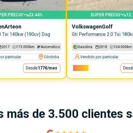
PER PRECIO
23.44
%
SUPER PRECIO
12.
en
Arteon
Volkswagen
Golf
0 Tsi 140kw (190cv) Dsg
2017
173.000
km
Automático
Gasolina
2018
104.000
km
or particular
Córdoba
Vendido por particular
Desde
177€
/mes
22.500€
Desd
s más de 3.500 clientes 