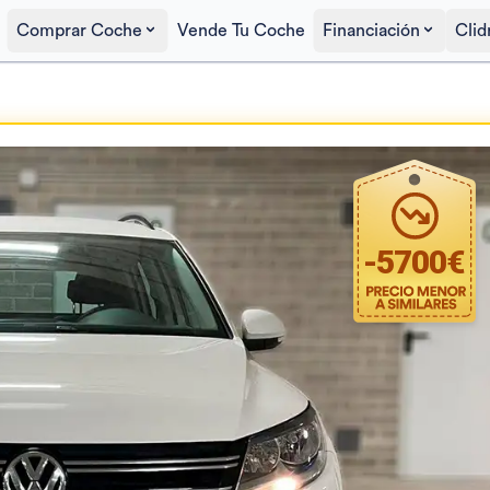
Comprar Coche
Vende Tu Coche
Financiación
Clid
Precio al contado
9.400€
-
5700
€