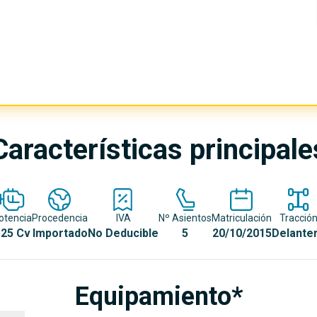
Características principale
otencia
Procedencia
IVA
Nº Asientos
Matriculación
Tracció
25 Cv
Importado
No Deducible
5
20/10/2015
Delante
Equipamiento*