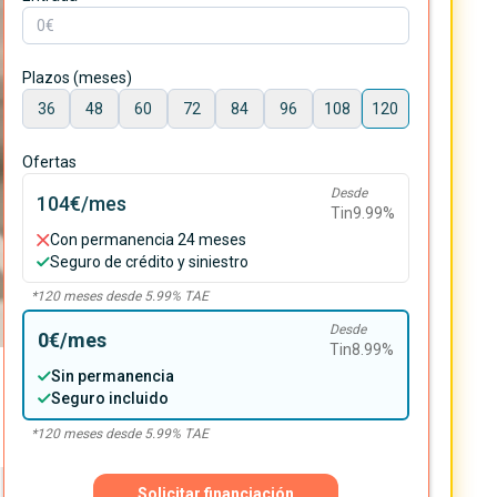
Plazos (meses)
36
48
60
72
84
96
108
120
Ofertas
Desde
104€
/mes
Tin
9.99
%
Con permanencia 24 meses
Seguro de crédito y siniestro
*
120
meses desde
5.99
% TAE
Desde
0€
/mes
Tin
8.99
%
Sin permanencia
Seguro incluido
*
120
meses desde
5.99
% TAE
Solicitar financiación