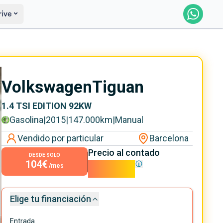
rive
Reservado
Avísame
Volkswagen
Tiguan
1.4 TSI EDITION 92KW
Gasolina
|
2015
|
147.000
km
|
Manual
Vendido por particular
Barcelona
Precio al contado
DESDE SOLO
104€
9.400€
/mes
Elige tu financiación
Entrada