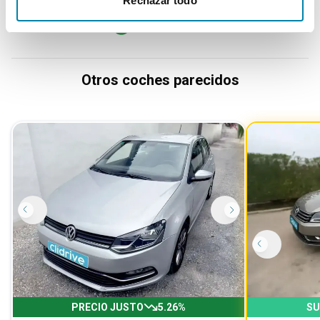
Rechazar todo
Otros coches parecidos
PRECIO JUSTO
5.26
%
SU