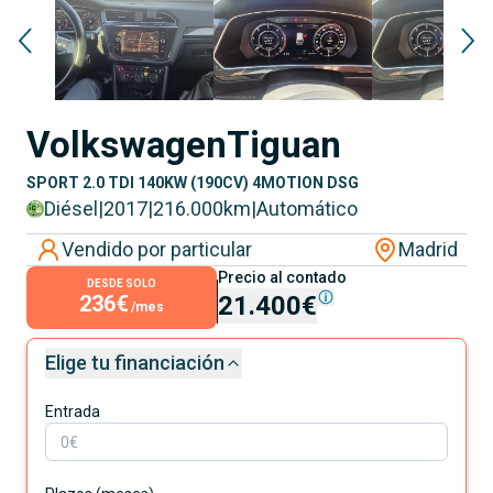
Volkswagen
Tiguan
SPORT 2.0 TDI 140KW (190CV) 4MOTION DSG
Diésel
|
2017
|
216.000
km
|
Automático
Vendido por particular
Madrid
Precio al contado
DESDE SOLO
236€
21.400€
/mes
Elige tu financiación
Entrada