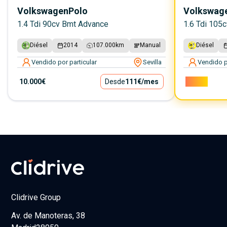
Volkswagen
Polo
Volkswag
1.4 Tdi 90cv Bmt Advance
1.6 Tdi 105
Diésel
2014
107.000
km
Manual
Diésel
Vendido por particular
Sevilla
Vendido p
10.000€
Desde
111€
/mes
7.000€
Clidrive Group
Av. de Manoteras, 38