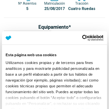
Nº Asientos
Matriculación
Tracción
5
25/08/2017
Cuatro Ruedas
Equipamiento*
Detalles destacados
App-Connect (incluye Google Android Auto + Apple
CarPlay + Mirror Link)
Esta página web usa cookies
Techo eléctrico corredizo y abatible panorámico con
Utilizamos cookies propias y de terceros para fines
cortinilla parasol interior (delante/detrás)
analíticos y para mostrarte publicidad personalizada en
base a un perfil elaborado a partir de tus hábitos de
Faros Full LED con distribución variable de luz
navegación (por ejemplo, páginas visitadas); así como
+ Ver todos
cookies técnicas propias que permiten el adecuado
funcionamiento del sitio web. Puedes aceptar todas las
Ficha técnica
cookies pulsando el botón “Aceptar todo” o configurarlas
pulsando en “Personalizar”, o rechazar su uso clicando