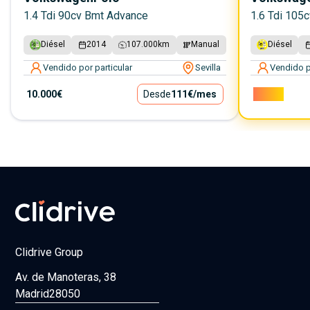
1.4 Tdi 90cv Bmt Advance
1.6 Tdi 105
Diésel
2014
107.000
km
Manual
Diésel
Vendido por particular
Sevilla
Vendido p
10.000€
Desde
111€
/mes
7.000€
Clidrive Group
Av. de Manoteras, 38
Madrid
28050