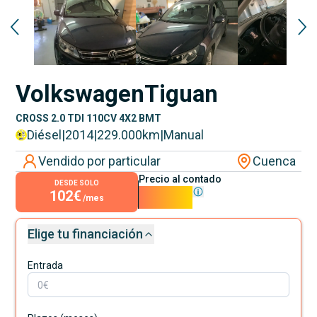
Volkswagen
Tiguan
CROSS 2.0 TDI 110CV 4X2 BMT
Diésel
|
2014
|
229.000
km
|
Manual
Vendido por particular
Cuenca
Precio al contado
DESDE SOLO
102€
9.200€
/mes
Elige tu financiación
Entrada