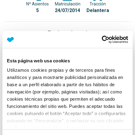
Nº Asientos
Matriculación
Tracción
5
24/07/2014
Delantera
Equipamiento*
Detalles destacados
ITV pasada recientemente
Esta página web usa cookies
4 anclajes en el maletero
Utilizamos cookies propias y de terceros para fines
analíticos y para mostrarte publicidad personalizada en
Display multifunción con computadora de a bordo
base a un perfil elaborado a partir de tus hábitos de
plus
navegación (por ejemplo, páginas visitadas); así como
+ Ver todos
cookies técnicas propias que permiten el adecuado
funcionamiento del sitio web. Puedes aceptar todas las
Ficha técnica
cookies pulsando el botón “Aceptar todo” o configurarlas
pulsando en “Personalizar”, o rechazar su uso clicando
en “Rechazar todas”. Más información en la
Política de
Exterior