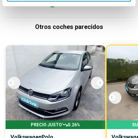
Otros coches parecidos
PRECIO JUSTO
5.26
%
SU
Volkswagen
Polo
Volkswag