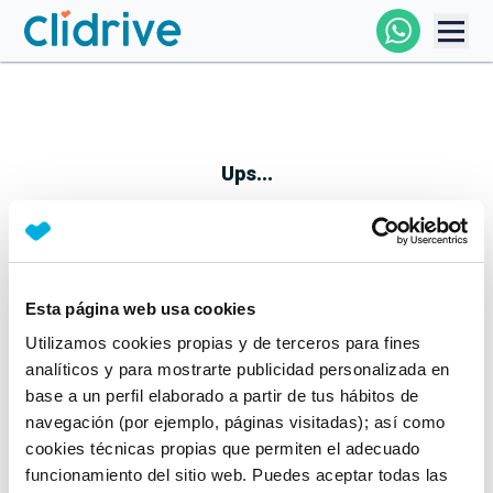
Comprar Coche
Todos Los Coches
Ups...
Profesional
Particular
Esta página web usa cookies
Parece que algo no ha ido bien
Utilizamos cookies propias y de terceros para fines
Financiación
No te preocupes, estamos trabajando en ello
analíticos y para mostrarte publicidad personalizada en
Mientras tanto, puedes echarle un vistazo a nuestros
base a un perfil elaborado a partir de tus hábitos de
Clidrive
coches:
navegación (por ejemplo, páginas visitadas); así como
cookies técnicas propias que permiten el adecuado
Ver coches
funcionamiento del sitio web. Puedes aceptar todas las