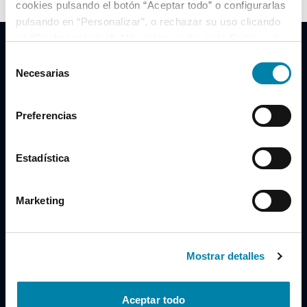
cookies pulsando el botón “Aceptar todo” o configurarlas
pulsando en “Personalizar”, o rechazar su uso clicando
en “Rechazar todas”. Más información en la
Política de
Cookies
.
Selección
Necesarias
de
consentimiento
Clidrive Group
Preferencias
Av. de Manoteras, 38
Madrid
28050
Estadística
Horario
Marketing
Lunes a Viernes
de 09:00 a 19:30
Compra un coche
+34 619 98 96 56
Mostrar detalles
Vende tu coche
+34 638 97 97 84
Aceptar todo