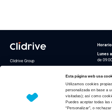
Horario
Lunes a
de 09:00
Clidrive Group
Av. de Manoteras, 38
Madrid
28050
Esta página web usa cook
Utilizamos cookies propias
personalizada en base a un
visitadas); así como cooki
© 2026 CLIDRIVE CAPITAL, SOCIEDAD LIMITADA. Todos l
Puedes aceptar todas las 
“Personalizar”, o rechaza