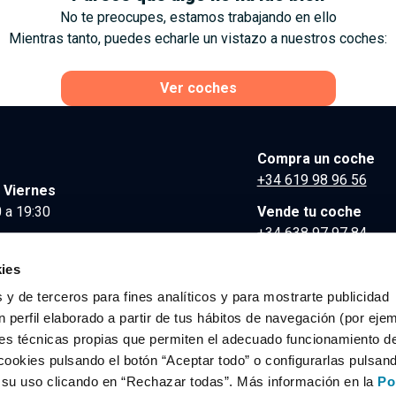
No te preocupes, estamos trabajando en ello
Mientras tanto, puedes echarle un vistazo a nuestros coches:
Ver coches
Compra un coche
+34 619 98 96 56
 Viernes
 a 19:30
Vende tu coche
+34 638 97 97 84
Comunicación y Pre
ies
contacto@clidrive.co
 y de terceros para fines analíticos y para mostrarte publicidad
 perfil elaborado a partir de tus hábitos de navegación (por eje
es técnicas propias que permiten el adecuado funcionamiento del
os derechos reservados.
cookies pulsando el botón “Aceptar todo” o configurarlas pulsan
r su uso clicando en “Rechazar todas”. Más información en la
Po