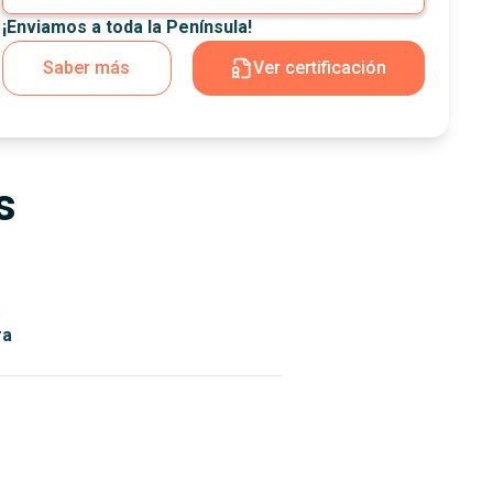
¡Enviamos a toda la Península!
Saber más
Ver certificación
s
n
ra