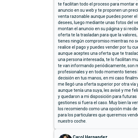
te facilitan todo el proceso para montar e
anuncio en su web y te proponen un prec
venta razonable aunque puedes poner el
desees, luego mediante unas fotos del ve
montan el anuncio en su página y si reci
oferta te la trasladan para que la valores,
tienes ningún compromiso mientras no s
realice el pago y puedes vender por tu cu
aunque aceptes una oferta que te trasla
una persona interesada, te lo facilitan m
te van informando periódicamente, son 
profesionales y en todo momento tienes 
decisión en tus manos, en mi caso final
me llegó una oferta superior por otra vía y
aunque tenía una suya, les avisé y me fel
y quedaron a mi disposición para futuras
gestiones si fuera el caso. Muy bien la ve
los recomiendo como una opción más de
para los particulares que queremos vend
nuestro coche.
Carol Hernandez