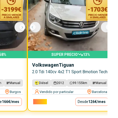
-
3199
€
-
1703
€
58
%
SUPER PRECIO
13
%
Volkswagen
Tiguan
2.0 Tdi 140cv 4x2 T1 Sport Bmotion Tech
m
Manual
Diésel
2012
99.155
km
Manual
Burgos
Vendido por particular
Barcelona
e
166€
/mes
11.400€
Desde
126€
/mes