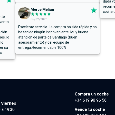
duda vo
recome
Merce Melian
coche c
nte.
06/02/2026
 venta
Excelente servicio. La compra ha sido rápida y no
ación
he tenido ningún inconveniente. Muy buena
es, lo
atención de parte de Santiago (buen
 lo
asesoramiento) y del equipo de
er su
entrega.Recomendable 100%
s.
Compra un coche
+34 619 98 96 56
 Viernes
 a 19:30
Vende tu coche