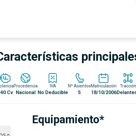
Características principale
otencia
Procedencia
IVA
Nº Asientos
Matriculación
Tracció
40 Cv
Nacional
No Deducible
5
18/10/2006
Delante
Equipamiento*
dos