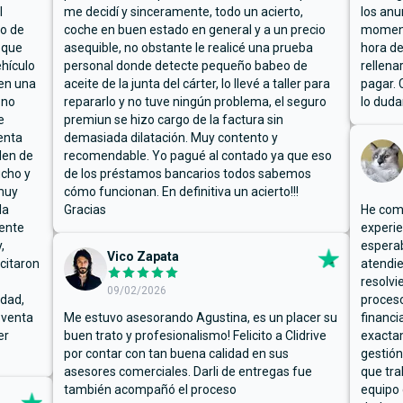
l
me decidí y sinceramente, todo un acierto,
los anu
io de
coche en buen estado en general y a un precio
moment
 que
asequible, no obstante le realicé una prueba
hora de
hículo
personal donde detecte pequeño babeo de
rellena
ben una
aceite de la junta del cárter, lo llevé a taller para
pagar. 
 no
repararlo y no tuve ningún problema, el seguro
lo duda
e
premiun se hizo cargo de la factura sin
enta
demasiada dilatación. Muy contento y
den de
recomendable. Yo pagué al contado ya que eso
ucho y
de los préstamos bancarios todos sabemos
muy
cómo funcionan. En definitiva un acierto!!!
la
Gracias
He comp
mente
experie
,
espera
Vico Zapata
icitaron
atendie
resolvi
09/02/2026
rdad,
proceso
 venta
Me estuvo asesorando Agustina, es un placer su
financi
er
buen trato y profesionalismo! Felicito a Clidrive
exacta
por contar con tan buena calidad en sus
gestión
asesores comerciales. Darli de entregas fue
que tra
también acompañó el proceso
equipo 