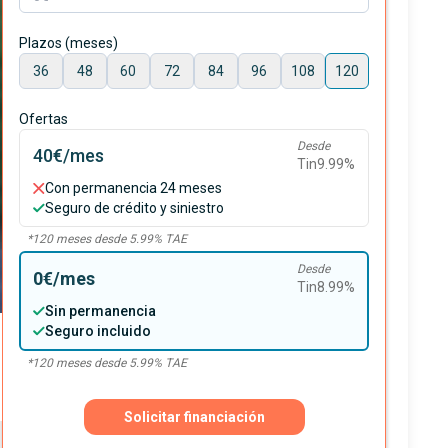
Plazos (meses)
36
48
60
72
84
96
108
120
Ofertas
Desde
40€
/mes
Tin
9.99
%
Con permanencia 24 meses
Seguro de crédito y siniestro
*
120
meses desde
5.99
% TAE
Desde
0€
/mes
Tin
8.99
%
Sin permanencia
Seguro incluido
*
120
meses desde
5.99
% TAE
Solicitar financiación