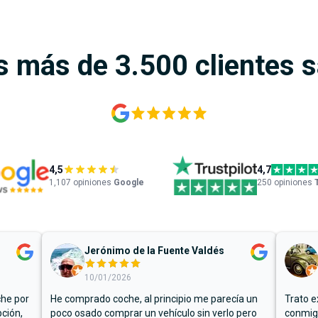
s más de 3.500 clientes 
4,5
4,7
1,107
opiniones
Google
250 opiniones
Jerónimo de la Fuente Valdés
10/01/2026
che por
He comprado coche, al principio me parecía un
Trato e
ción,
poco osado comprar un vehículo sin verlo pero
conmigo