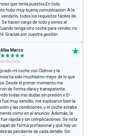
ncios que tenía puestos.En todo
o hubo muy buena comunicación. A la
 venderlo, todos los requisitos fáciles de
r. Se hacen cargo de todo y serios al
Cuando tenga otro coche para vender, no
ré. Gracias por vuestra gestión
Alba Marco
06/05/2026
rado mi coche con Clidrive y la
ncia ha sido muchísimo mejor de lo que
ba. Desde el primer momento me
ron de forma clara y transparente,
endo todas mis dudas sin presión.n El
 fue muy sencillo, me explicaron bien la
ación y las condiciones, y el coche estaba
mente como en el anuncio. Además, la
 fue rápida y sin complicaciones. Se nota
bajan de forma profesional y que hay un
detrás pendiente de cada detalle. Sin