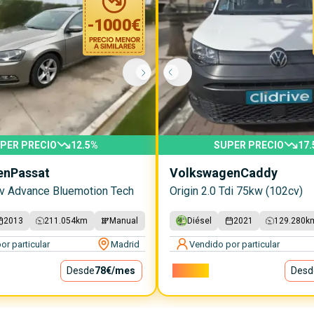
-
1000
€
PER PRECIO
12.5
%
SUPER PRECIO
17.
en
Passat
Volkswagen
Caddy
cv Advance Bluemotion Tech
Origin 2.0 Tdi 75kw (102cv)
2013
211.054
km
Manual
Diésel
2021
129.280
k
or particular
Madrid
Vendido por particular
Desde
78€
/mes
15.000€
Desd