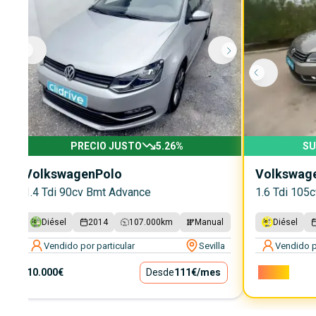
PRECIO JUSTO
5.26
%
SU
Volkswagen
Polo
Volkswag
1.4 Tdi 90cv Bmt Advance
1.6 Tdi 105
Diésel
2014
107.000
km
Manual
Diésel
Vendido por particular
Sevilla
Vendido p
10.000€
Desde
111€
/mes
7.000€