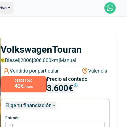
rive
Saber más
Ver certificación
Volkswagen
Touran
Diésel
|
2006
|
306.000
km
|
Manual
Vendido por particular
Valencia
Precio al contado
DESDE SOLO
40€
3.600€
/mes
Elige tu financiación
Entrada