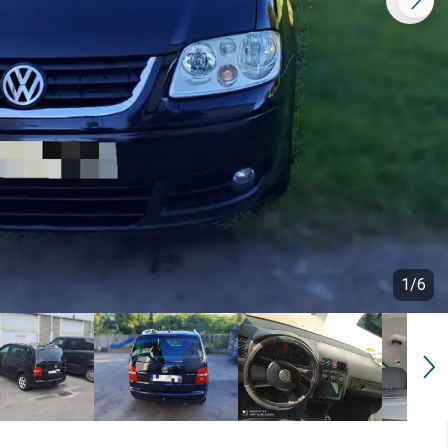
1
/
6