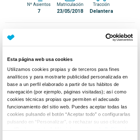
Nº Asientos
Matriculación
Tracción
7
23/05/2018
Delantera
Equipamiento*
Detalles destacados
Esta página web usa cookies
Filtros cambiados el día 29 de Junio
Utilizamos cookies propias y de terceros para fines
Neumáticos nuevos de la semana 10 de 2025
analíticos y para mostrarte publicidad personalizada en
Masaje en asiento del conductor
base a un perfil elaborado a partir de tus hábitos de
navegación (por ejemplo, páginas visitadas); así como
+ Ver todos
cookies técnicas propias que permiten el adecuado
funcionamiento del sitio web. Puedes aceptar todas las
Ficha técnica
cookies pulsando el botón “Aceptar todo” o configurarlas
pulsando en “Personalizar”, o rechazar su uso clicando
en “Rechazar todas”. Más información en la
Política de
Exterior
Cookies
.
Selección