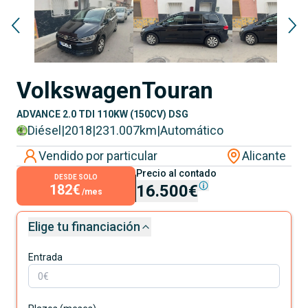
Volkswagen
Touran
ADVANCE 2.0 TDI 110KW (150CV) DSG
Diésel
|
2018
|
231.007
km
|
Automático
Vendido por particular
Alicante
Precio al contado
DESDE SOLO
182€
16.500€
/mes
Elige tu financiación
Entrada