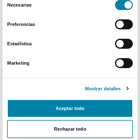
Necesarias
de
Interior
consentimiento
Preferencias
Seguridad
Estadística
Multimedia
Marketing
Confort
* La información de Equipamiento puede no reflejar todos los detalles
Mostrar detalles
específicos del vehículo.
Para cualquier duda, contacta con nuestro equipo.
Aceptar todo
Más de 3.500 clientes satisfechos
Rechazar todo