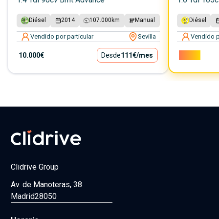
Diésel
2014
107.000
km
Manual
Diésel
Vendido por particular
Sevilla
Vendido p
10.000€
Desde
111€
/mes
7.000€
Clidrive Group
Av. de Manoteras, 38
Madrid
28050