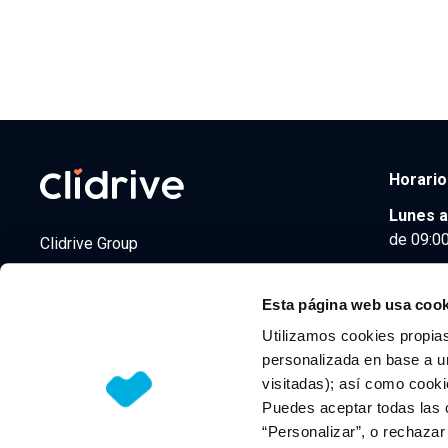
Horario
Lunes a
de 09:00
Clidrive Group
Av. de Manoteras, 38
Madrid
28050
Esta página web usa cook
Utilizamos cookies propias
personalizada en base a un
visitadas); así como cooki
© 2026 CLIDRIVE CAPITAL, SOCIEDAD LIMITADA. Todos l
Puedes aceptar todas las 
“Personalizar”, o rechaza