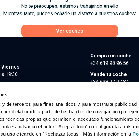
No te preocupes, estamos trabajando en ello
Mientras tanto, puedes echarle un vistazo a nuestros coches:
Ver coches
Compra un coche
+34 619 98 96 56
 Viernes
 a 19:30
Vende tu coche
+34 638 97 97 84
Comunicación y Pre
ies
contacto@clidrive.co
 y de terceros para fines analíticos y para mostrarte publicidad
 perfil elaborado a partir de tus hábitos de navegación (por eje
es técnicas propias que permiten el adecuado funcionamiento del
os derechos reservados.
cookies pulsando el botón “Aceptar todo” o configurarlas pulsan
r su uso clicando en “Rechazar todas”. Más información en la
Po