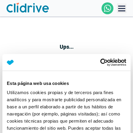
Comprar Coche
Todos Los Coches
Ups...
Profesional
Particular
Esta página web usa cookies
Parece que algo no ha ido bien
Utilizamos cookies propias y de terceros para fines
Financiación
No te preocupes, estamos trabajando en ello
analíticos y para mostrarte publicidad personalizada en
Mientras tanto, puedes echarle un vistazo a nuestros
base a un perfil elaborado a partir de tus hábitos de
Clidrive
coches:
navegación (por ejemplo, páginas visitadas); así como
cookies técnicas propias que permiten el adecuado
Ver coches
funcionamiento del sitio web. Puedes aceptar todas las