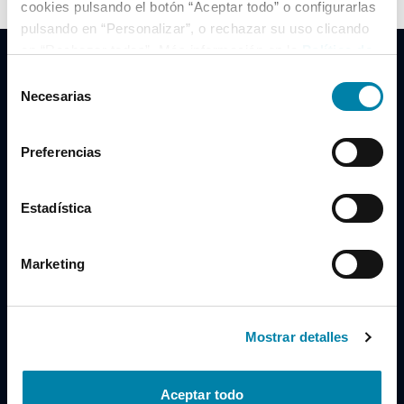
cookies pulsando el botón “Aceptar todo” o configurarlas
pulsando en “Personalizar”, o rechazar su uso clicando
en “Rechazar todas”. Más información en la
Política de
Cookies
.
Selección
Necesarias
de
consentimiento
Clidrive Group
Preferencias
Av. de Manoteras, 38
Madrid
28050
Estadística
Horario
Marketing
Lunes a Viernes
de 09:00 a 19:30
Compra un coche
+34 619 98 96 56
Mostrar detalles
Vende tu coche
+34 638 97 97 84
Aceptar todo