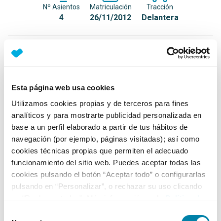
Nº Asientos
Matriculación
Tracción
4
26/11/2012
Delantera
Equipamiento*
Detalles destacados
Esta página web usa cookies
Faros Xénon
Utilizamos cookies propias y de terceros para fines
Sensores de aparcamiento delanteros y traseros
analíticos y para mostrarte publicidad personalizada en
base a un perfil elaborado a partir de tus hábitos de
Tapicería de cuero
navegación (por ejemplo, páginas visitadas); así como
+ Ver todos
cookies técnicas propias que permiten el adecuado
funcionamiento del sitio web. Puedes aceptar todas las
Ficha técnica
cookies pulsando el botón “Aceptar todo” o configurarlas
pulsando en “Personalizar”, o rechazar su uso clicando
en “Rechazar todas”. Más información en la
Política de
Exterior
Cookies
.
Selección