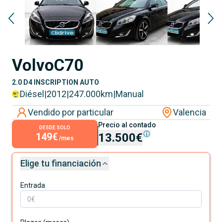
Volvo
C70
2.0 D4 INSCRIPTION AUTO
Diésel
|
2012
|
247.000
km
|
Manual
Vendido por particular
Valencia
Precio al contado
DESDE SOLO
149€
13.500€
/mes
Elige tu financiación
Entrada