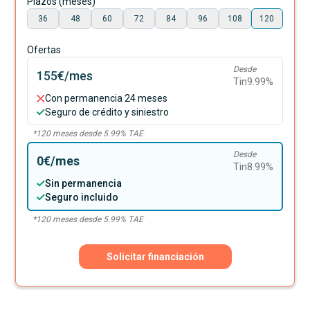
Plazos (meses)
36
48
60
72
84
96
108
120
Ofertas
Desde
155€
/mes
Tin
9.99
%
Con permanencia 24 meses
Seguro de crédito y siniestro
*
120
meses desde
5.99
% TAE
Desde
0€
/mes
Tin
8.99
%
Sin permanencia
Seguro incluido
*
120
meses desde
5.99
% TAE
Solicitar financiación