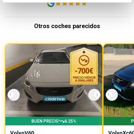
Otros coches parecidos
-
700
€
BUEN PRECIO
6.25
%
P
Volvo
V60
Volvo
Xc6