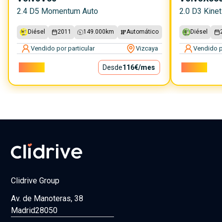
2.4 D5 Momentum Auto
2.0 D3 Kinet
Diésel
2011
149.000
km
Automático
Diésel
Vendido por particular
Vizcaya
Vendido p
10.500€
Desde
116€
/mes
15.900€
Clidrive Group
Av. de Manoteras, 38
Madrid
28050