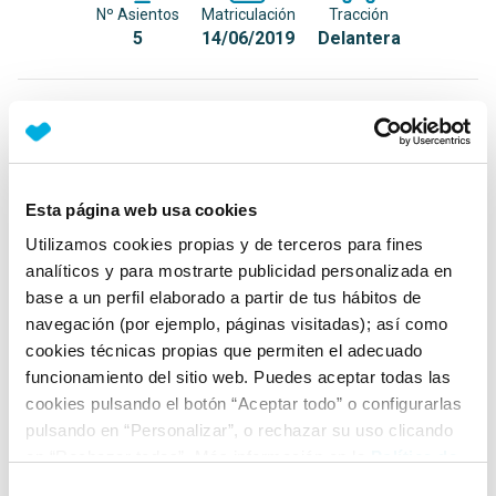
Nº Asientos
Matriculación
Tracción
5
14/06/2019
Delantera
Equipamiento*
Detalles destacados
Esta página web usa cookies
Smartphone Integration (Apple CarPlay y Android
Auto)
Utilizamos cookies propias y de terceros para fines
analíticos y para mostrarte publicidad personalizada en
Faros LED de nivel medio
base a un perfil elaborado a partir de tus hábitos de
Luz de día LED
navegación (por ejemplo, páginas visitadas); así como
cookies técnicas propias que permiten el adecuado
+ Ver todos
funcionamiento del sitio web. Puedes aceptar todas las
cookies pulsando el botón “Aceptar todo” o configurarlas
Ficha técnica
pulsando en “Personalizar”, o rechazar su uso clicando
en “Rechazar todas”. Más información en la
Política de
Cookies
.
Exterior
Selección