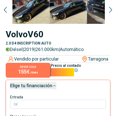
Volvo
V60
2.0 D4 INSCRIPTION AUTO
Diésel
|
2019
|
261.000
km
|
Automático
Vendido por particular
Tarragona
Precio al contado
DESDE SOLO
155€
14.000€
/mes
Elige tu financiación
Entrada