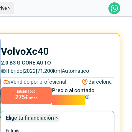
rive
Reservar
Saber más
Volvo
Xc40
2.0 B3 G CORE AUTO
Híbrido
|
2022
|
71.200
km
|
Automático
Vendido por profesional
Barcelona
Precio al contado
DESDE SOLO
275€
24.900€
/mes
Elige tu financiación
Entrada