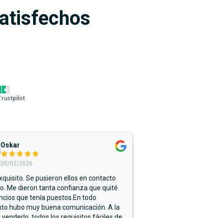
satisfechos
Trustpilot
Oskar
05/02/2026
xquisito. Se pusieron ellos en contacto
. Me dieron tanta confianza que quité
ncios que tenía puestos.En todo
o hubo muy buena comunicación. A la
 venderlo, todos los requisitos fáciles de