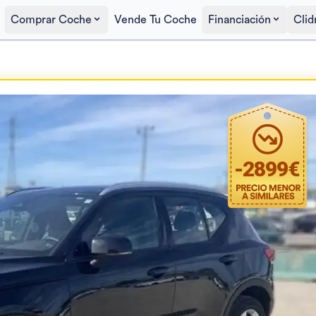
Comprar Coche
Vende Tu Coche
Financiación
Clid
Precio al contado
24.900€
-
2899
€