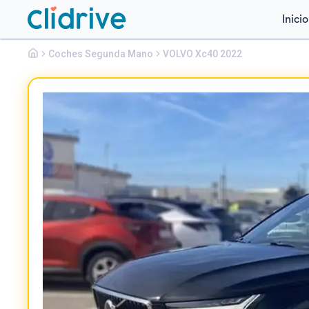
Inicio
Volvo
Coches Segunda Mano
Xc40
VOLVO Xc40 2022
2.0 B3 G CORE AUTO