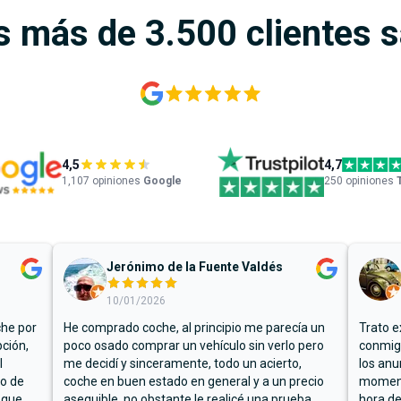
s más de 3.500 clientes 
4,5
4,7
1,107
opiniones
Google
250 opiniones
Jerónimo de la Fuente Valdés
10/01/2026
che por
He comprado coche, al principio me parecía un
Trato e
ción,
poco osado comprar un vehículo sin verlo pero
conmigo
l
me decidí y sinceramente, todo un acierto,
los anu
io de
coche en buen estado en general y a un precio
moment
 que
asequible, no obstante le realicé una prueba
hora de