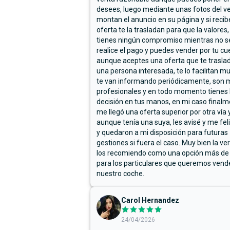
desees, luego mediante unas fotos del ve
montan el anuncio en su página y si reci
oferta te la trasladan para que la valores,
tienes ningún compromiso mientras no s
realice el pago y puedes vender por tu cu
aunque aceptes una oferta que te trasla
una persona interesada, te lo facilitan m
te van informando periódicamente, son 
profesionales y en todo momento tienes 
decisión en tus manos, en mi caso final
me llegó una oferta superior por otra vía y
aunque tenía una suya, les avisé y me fel
y quedaron a mi disposición para futuras
gestiones si fuera el caso. Muy bien la ve
los recomiendo como una opción más de
para los particulares que queremos vend
nuestro coche.
Carol Hernandez
24/04/2026