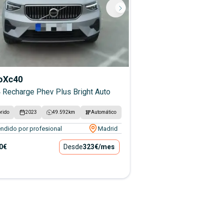
o
Xc40
4 Recharge Phev Plus Bright Auto
rido
2023
49.592
km
Automático
ndido por profesional
Madrid
0€
Desde
323€
/mes