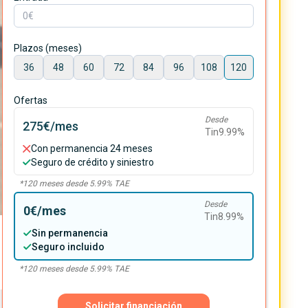
Plazos (meses)
36
48
60
72
84
96
108
120
Ofertas
Desde
275€
/mes
Tin
9.99
%
Con permanencia 24 meses
Seguro de crédito y siniestro
*
120
meses desde
5.99
% TAE
Desde
0€
/mes
Tin
8.99
%
Sin permanencia
Seguro incluido
*
120
meses desde
5.99
% TAE
Solicitar financiación