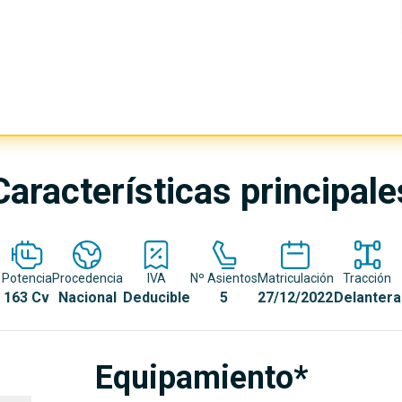
Características principale
Potencia
Procedencia
IVA
Nº Asientos
Matriculación
Tracción
163 Cv
Nacional
Deducible
5
27/12/2022
Delantera
Equipamiento*