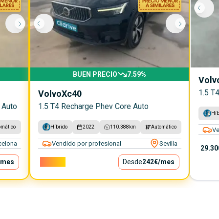
BUEN PRECIO
7.59
%
Volv
1.5 T
Volvo
Xc40
 Auto
1.5 T4 Recharge Phev Core Auto
Híb
omático
Híbrido
2022
110.388
km
Automático
Ve
celona
Vendido por profesional
Sevilla
29.30
/mes
21.900€
Desde
242€
/mes