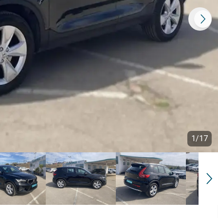
1
/
17