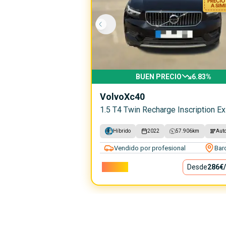
BUEN PRECIO
6.83
%
Volvo
Xc40
1.5 T4 Twin Recharge Inscription Ex
Híbrido
2022
57.906
km
Aut
Vendido por profesional
Bar
25.900€
Desde
286€