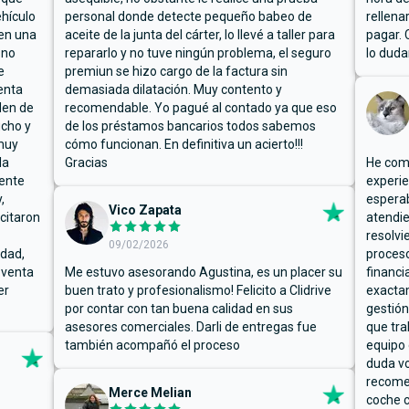
hículo
personal donde detecte pequeño babeo de
rellena
ben una
aceite de la junta del cárter, lo llevé a taller para
pagar. 
 no
repararlo y no tuve ningún problema, el seguro
lo duda
e
premiun se hizo cargo de la factura sin
enta
demasiada dilatación. Muy contento y
den de
recomendable. Yo pagué al contado ya que eso
ucho y
de los préstamos bancarios todos sabemos
muy
cómo funcionan. En definitiva un acierto!!!
la
Gracias
He comp
mente
experie
,
espera
Vico Zapata
icitaron
atendie
resolvi
09/02/2026
rdad,
proceso
 venta
Me estuvo asesorando Agustina, es un placer su
financi
er
buen trato y profesionalismo! Felicito a Clidrive
exacta
por contar con tan buena calidad en sus
gestión
asesores comerciales. Darli de entregas fue
que tra
también acompañó el proceso
equipo 
duda vo
recome
Merce Melian
coche c