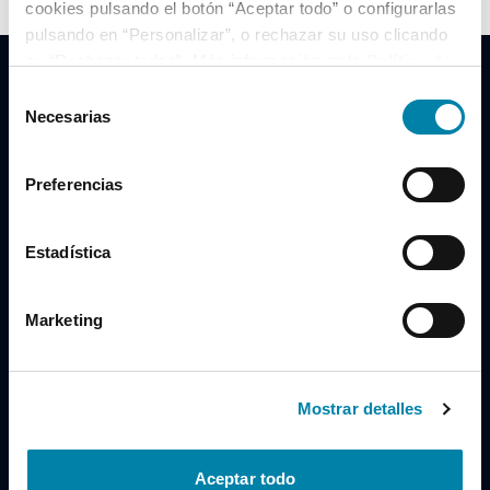
cookies pulsando el botón “Aceptar todo” o configurarlas
pulsando en “Personalizar”, o rechazar su uso clicando
en “Rechazar todas”. Más información en la
Política de
Cookies
.
Selección
Necesarias
de
consentimiento
Clidrive Group
Preferencias
Av. de Manoteras, 38
Madrid
28050
Estadística
Horario
Marketing
Lunes a Viernes
de 09:00 a 19:30
Compra un coche
+34 619 98 96 56
Mostrar detalles
Vende tu coche
+34 638 97 97 84
Aceptar todo