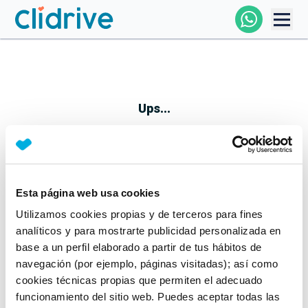
Comprar Coche
Todos Los Coches
Ups...
Profesional
Particular
Esta página web usa cookies
Parece que algo no ha ido bien
Utilizamos cookies propias y de terceros para fines
Financiación
No te preocupes, estamos trabajando en ello
analíticos y para mostrarte publicidad personalizada en
Mientras tanto, puedes echarle un vistazo a nuestros
base a un perfil elaborado a partir de tus hábitos de
Clidrive
coches:
navegación (por ejemplo, páginas visitadas); así como
cookies técnicas propias que permiten el adecuado
Ver coches
funcionamiento del sitio web. Puedes aceptar todas las