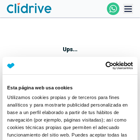
Comprar Coche
Todos Los Coches
Ups...
Profesional
Particular
Esta página web usa cookies
Parece que algo no ha ido bien
Utilizamos cookies propias y de terceros para fines
Financiación
No te preocupes, estamos trabajando en ello
analíticos y para mostrarte publicidad personalizada en
Mientras tanto, puedes echarle un vistazo a nuestros
base a un perfil elaborado a partir de tus hábitos de
Clidrive
coches:
navegación (por ejemplo, páginas visitadas); así como
cookies técnicas propias que permiten el adecuado
Ver coches
funcionamiento del sitio web. Puedes aceptar todas las