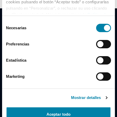
cookies pulsando el botón “Aceptar todo” o configurarlas
pulsando en “Personalizar”, o rechazar su uso clicando
en “Rechazar todas”. Más información en la
Política de
Cookies
.
Selección
Necesarias
de
consentimiento
Clidrive Group
Preferencias
Av. de Manoteras, 38
Madrid
28050
Estadística
Horario
Marketing
Lunes a Viernes
de 09:00 a 19:30
Compra un coche
+34 619 98 96 56
Mostrar detalles
Vende tu coche
+34 638 97 97 84
Aceptar todo