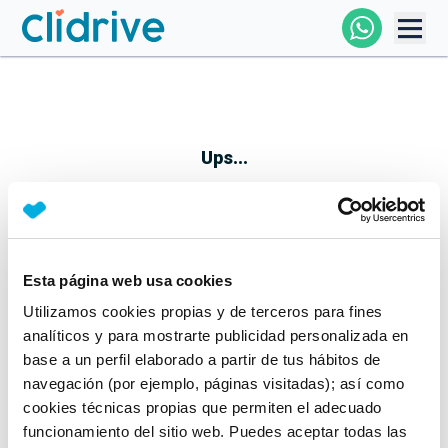
Comprar Coche
Todos Los Coches
Ups...
Profesional
Particular
Esta página web usa cookies
Parece que algo no ha ido bien
Utilizamos cookies propias y de terceros para fines
Financiación
No te preocupes, estamos trabajando en ello
analíticos y para mostrarte publicidad personalizada en
Mientras tanto, puedes echarle un vistazo a nuestros
base a un perfil elaborado a partir de tus hábitos de
Clidrive
coches:
navegación (por ejemplo, páginas visitadas); así como
cookies técnicas propias que permiten el adecuado
Ver coches
funcionamiento del sitio web. Puedes aceptar todas las