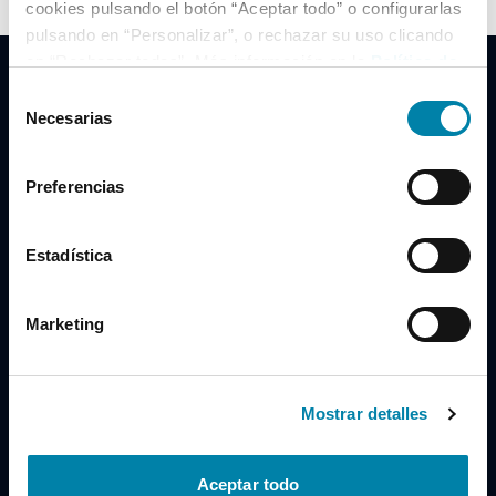
cookies pulsando el botón “Aceptar todo” o configurarlas
pulsando en “Personalizar”, o rechazar su uso clicando
en “Rechazar todas”. Más información en la
Política de
Cookies
.
Selección
Necesarias
de
consentimiento
Clidrive Group
Preferencias
Av. de Manoteras, 38
Madrid
28050
Estadística
Horario
Marketing
Lunes a Viernes
de 09:00 a 19:30
Compra un coche
+34 619 98 96 56
Mostrar detalles
Vende tu coche
+34 638 97 97 84
Aceptar todo