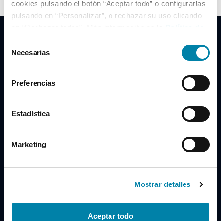
cookies pulsando el botón “Aceptar todo” o configurarlas
pulsando en “Personalizar”, o rechazar su uso clicando
en “Rechazar todas”. Más información en la
Política de
Cookies
.
Selección
Necesarias
de
consentimiento
Clidrive Group
Preferencias
Av. de Manoteras, 38
Madrid
28050
Estadística
Horario
Marketing
Lunes a Viernes
de 09:00 a 19:30
Compra un coche
+34 619 98 96 56
Mostrar detalles
Vende tu coche
+34 638 97 97 84
Aceptar todo