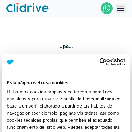
Comprar Coche
Todos Los Coches
Ups...
Profesional
Particular
Esta página web usa cookies
Parece que algo no ha ido bien
Utilizamos cookies propias y de terceros para fines
Financiación
No te preocupes, estamos trabajando en ello
analíticos y para mostrarte publicidad personalizada en
Mientras tanto, puedes echarle un vistazo a nuestros
base a un perfil elaborado a partir de tus hábitos de
Clidrive
coches:
navegación (por ejemplo, páginas visitadas); así como
cookies técnicas propias que permiten el adecuado
Ver coches
funcionamiento del sitio web. Puedes aceptar todas las