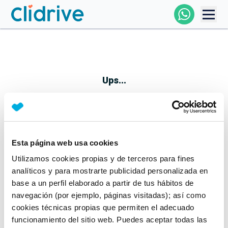
Comprar Coche
Todos Los Coches
Ups...
Profesional
Particular
Esta página web usa cookies
Parece que algo no ha ido bien
Utilizamos cookies propias y de terceros para fines
Financiación
No te preocupes, estamos trabajando en ello
analíticos y para mostrarte publicidad personalizada en
Mientras tanto, puedes echarle un vistazo a nuestros
base a un perfil elaborado a partir de tus hábitos de
Clidrive
coches:
navegación (por ejemplo, páginas visitadas); así como
cookies técnicas propias que permiten el adecuado
Ver coches
funcionamiento del sitio web. Puedes aceptar todas las