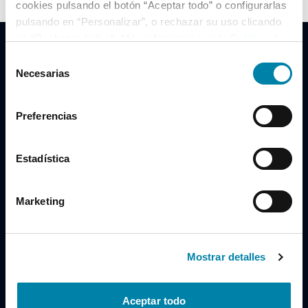
cookies pulsando el botón “Aceptar todo” o configurarlas
pulsando en “Personalizar”, o rechazar su uso clicando
en “Rechazar todas”. Más información en la
Política de
Cookies
.
Selección
Necesarias
de
consentimiento
Clidrive Group
Preferencias
Av. de Manoteras, 38
Madrid
28050
Estadística
Horario
Marketing
Lunes a Viernes
de 09:00 a 19:30
Compra un coche
+34 619 98 96 56
Mostrar detalles
Vende tu coche
+34 638 97 97 84
Aceptar todo