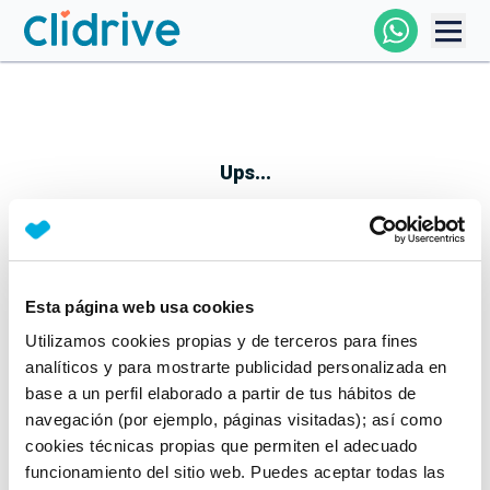
Comprar Coche
Todos Los Coches
Ups...
Profesional
Particular
Esta página web usa cookies
Parece que algo no ha ido bien
Utilizamos cookies propias y de terceros para fines
Financiación
No te preocupes, estamos trabajando en ello
analíticos y para mostrarte publicidad personalizada en
Mientras tanto, puedes echarle un vistazo a nuestros
base a un perfil elaborado a partir de tus hábitos de
Clidrive
coches:
navegación (por ejemplo, páginas visitadas); así como
cookies técnicas propias que permiten el adecuado
Ver coches
funcionamiento del sitio web. Puedes aceptar todas las