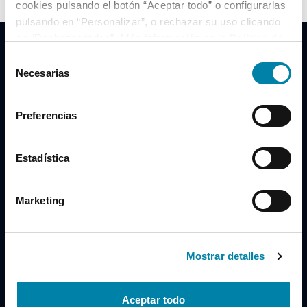
cookies pulsando el botón “Aceptar todo” o configurarlas
pulsando en “Personalizar”, o rechazar su uso clicando
en “Rechazar todas”. Más información en la
Política de
Cookies
.
Selección
Necesarias
de
consentimiento
Clidrive Group
Preferencias
Av. de Manoteras, 38
Madrid
28050
Estadística
Horario
Marketing
Lunes a Viernes
de 09:00 a 19:30
Compra un coche
+34 619 98 96 56
Mostrar detalles
Vende tu coche
+34 638 97 97 84
Aceptar todo