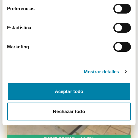
Microhíbrido
2019
84.158
km
Automático
Preferencias
Vendido por particular
Madrid
18.900€
Desde
209€
/mes
Estadística
Marketing
-
2399
€
Mostrar detalles
Aceptar todo
Rechazar todo