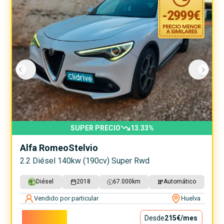
-
2999
€
SUPER PRECIO
13.33
%
Alfa Romeo
Stelvio
2.2 Diésel 140kw (190cv) Super Rwd
Diésel
2018
67.000
km
Automático
Vendido por particular
Huelva
19.500€
Desde
215€
/mes