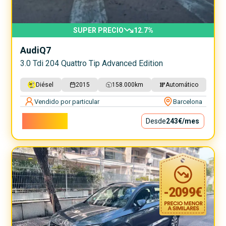
SUPER PRECIO
12.7
%
Audi
Q7
3.0 Tdi 204 Quattro Tip Advanced Edition
Diésel
2015
158.000
km
Automático
Vendido por particular
Barcelona
22.000€
Desde
243€
/mes
-
2099
€