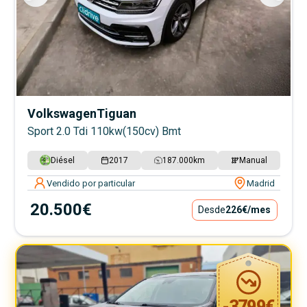
Volkswagen
Tiguan
Sport 2.0 Tdi 110kw(150cv) Bmt
Diésel
2017
187.000
km
Manual
Vendido por particular
Madrid
20.500€
Desde
226€
/mes
-
3799
€