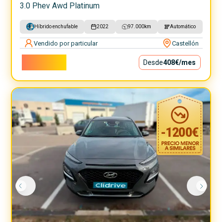
3.0 Phev Awd Platinum
Híbrido enchufable
2022
97.000
km
Automático
Vendido por particular
Castellón
37.000€
Desde
408€
/mes
-
1200
€