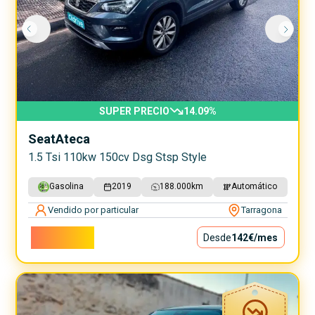
SUPER PRECIO
14.09
%
Seat
Ateca
1.5 Tsi 110kw 150cv Dsg Stsp Style
Gasolina
2019
188.000
km
Automático
Vendido por particular
Tarragona
12.800€
Desde
142€
/mes