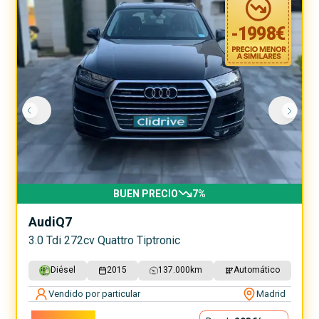
-
1998
€
BUEN PRECIO
7
%
Audi
Q7
3.0 Tdi 272cv Quattro Tiptronic
Diésel
2015
137.000
km
Automático
Vendido por particular
Madrid