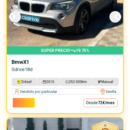
SUPER PRECIO
19.75
%
Bmw
X1
Sdrive18d
Diésel
2010
252.000
km
Manual
Vendido por particular
Sevilla
6.500€
Desde
72€
/mes