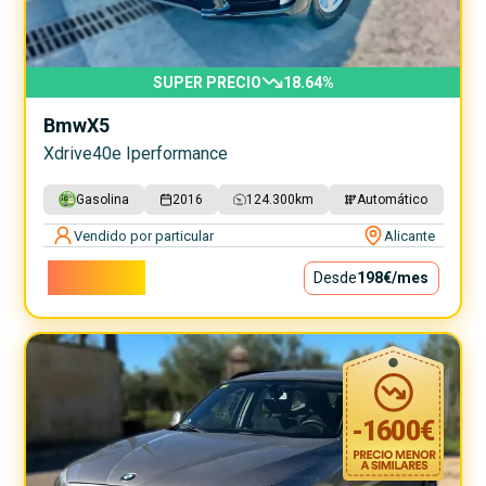
SUPER PRECIO
18.64
%
Bmw
X5
Xdrive40e Iperformance
Gasolina
2016
124.300
km
Automático
Vendido por particular
Alicante
17.900€
Desde
198€
/mes
-
1600
€