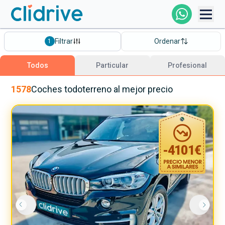
Comprar Coche
Filtrar
Ordenar
1
Todos Los Coches
Todos
Particular
Profesional
Profesional
1578
Coches
todoterreno
al mejor precio
Particular
-
4101
€
Financiación
Clidrive