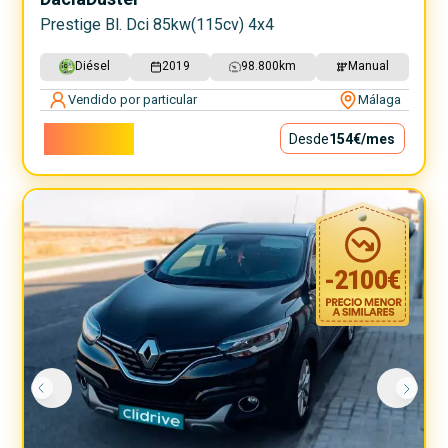
Prestige Bl. Dci 85kw(115cv) 4x4
Diésel
2019
98.800
km
Manual
Vendido por particular
Málaga
13.900€
Desde
154€
/mes
-
2100
€