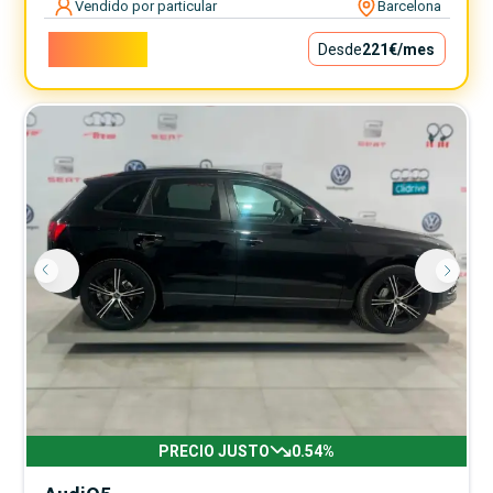
Vendido por particular
Barcelona
20.000€
Desde
221€
/mes
PRECIO JUSTO
0.54
%