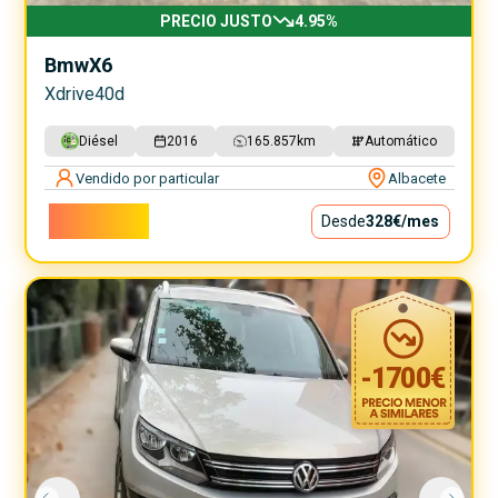
PRECIO JUSTO
4.95
%
Bmw
X6
Xdrive40d
Diésel
2016
165.857
km
Automático
Vendido por particular
Albacete
29.750€
Desde
328€
/mes
-
1700
€