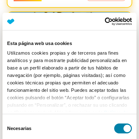
-
1499
€
Esta página web usa cookies
Utilizamos cookies propias y de terceros para fines
analíticos y para mostrarte publicidad personalizada en
base a un perfil elaborado a partir de tus hábitos de
navegación (por ejemplo, páginas visitadas); así como
cookies técnicas propias que permiten el adecuado
funcionamiento del sitio web. Puedes aceptar todas las
cookies pulsando el botón “Aceptar todo” o configurarlas
pulsando en “Personalizar”, o rechazar su uso clicando
BUEN PRECIO
7.35
%
en “Rechazar todas”. Más información en la
Política de
Cookies
.
Toyota
C-hr
Selección
Necesarias
de
1.8 125h Advance
consentimiento