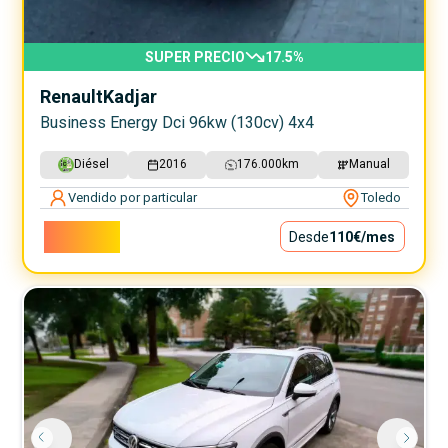
SUPER PRECIO
17.5
%
Renault
Kadjar
Business Energy Dci 96kw (130cv) 4x4
Diésel
2016
176.000
km
Manual
Vendido por particular
Toledo
9.900€
Desde
110€
/mes