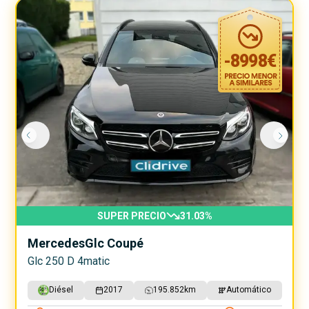
-
8998
€
SUPER PRECIO
31.03
%
Mercedes
Glc Coupé
Glc 250 D 4matic
Diésel
2017
195.852
km
Automático