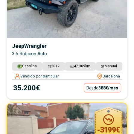
Jeep
Wrangler
3.6 Rubicon Auto
Gasolina
2012
47.369
km
Manual
Vendido por particular
Barcelona
35.200€
Desde
388€
/mes
-
3199
€