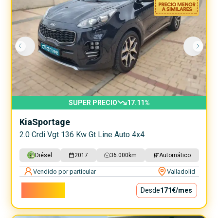
SUPER PRECIO
17.11
%
Kia
Sportage
2.0 Crdi Vgt 136 Kw Gt Line Auto 4x4
Diésel
2017
36.000
km
Automático
Vendido por particular
Valladolid
15.500€
Desde
171€
/mes