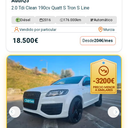
Audi
Q5
2.0 Tdi Clean 190cv Quatt S Tron S Line
Diésel
2016
176.000
km
Automático
Vendido por particular
Murcia
18.500€
Desde
204€
/mes
-
3200
€