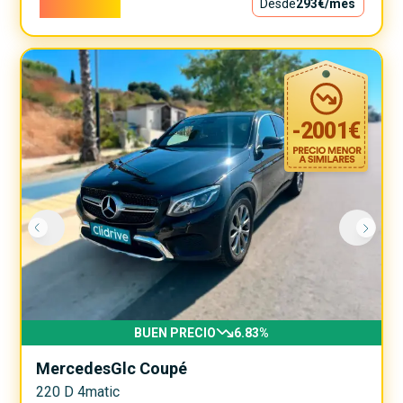
26.550€
Desde
293€
/mes
-
2001
€
BUEN PRECIO
6.83
%
Mercedes
Glc Coupé
220 D 4matic