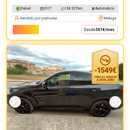
Diésel
2017
158.327
km
Automático
Vendido por particular
Málaga
27.300€
Desde
301€
/mes
-
1549
€