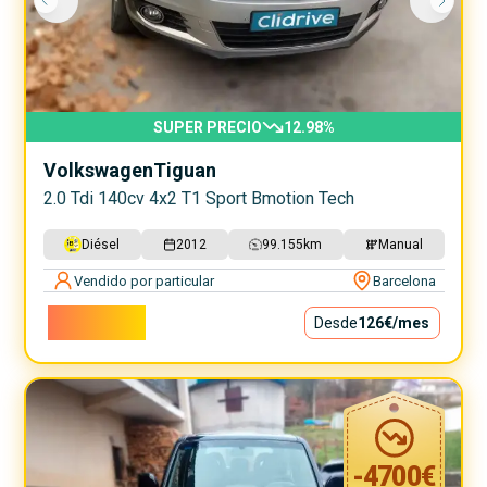
SUPER PRECIO
12.98
%
Volkswagen
Tiguan
2.0 Tdi 140cv 4x2 T1 Sport Bmotion Tech
Diésel
2012
99.155
km
Manual
Vendido por particular
Barcelona
11.400€
Desde
126€
/mes
-
4700
€