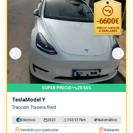
-
6600
€
SUPER PRECIO
20.56
%
Tesla
Model Y
Tracción Trasera Rwd
Eléctrico
2023
103.517
km
Automático
Vendido por particular
Baleares