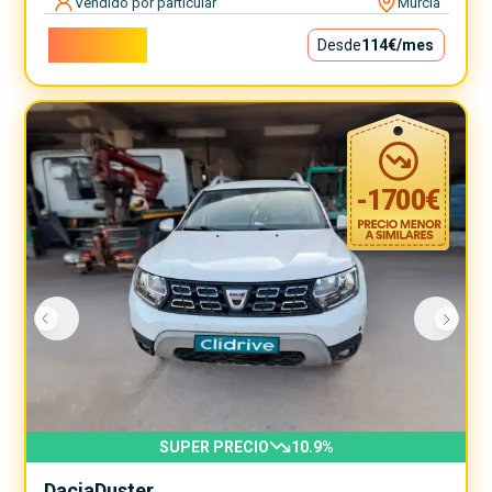
Vendido por particular
Murcia
10.300€
Desde
114€
/mes
-
1700
€
SUPER PRECIO
10.9
%
Dacia
Duster