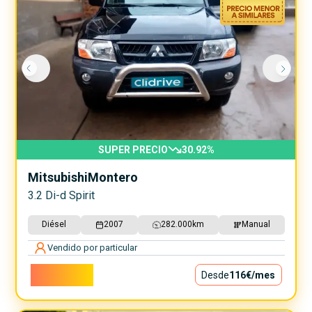
SUPER PRECIO
30.92
%
Mitsubishi
Montero
3.2 Di-d Spirit
Diésel
2007
282.000
km
Manual
Vendido por particular
10.500€
Desde
116€
/mes