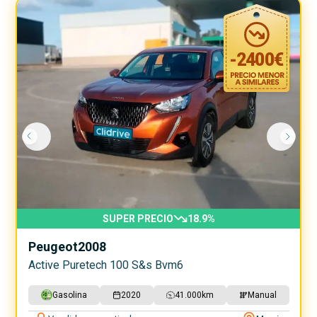
-
2400
€
SUPER PRECIO
18.9
%
Peugeot
2008
Active Puretech 100 S&s Bvm6
Gasolina
2020
41.000
km
Manual