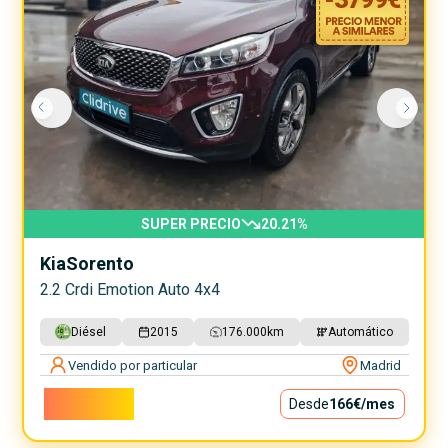
SUPER PRECIO
20.21
%
Kia
Sorento
2.2 Crdi Emotion Auto 4x4
Diésel
2015
176.000
km
Automático
Vendido por particular
Madrid
15.000€
Desde
166€
/mes