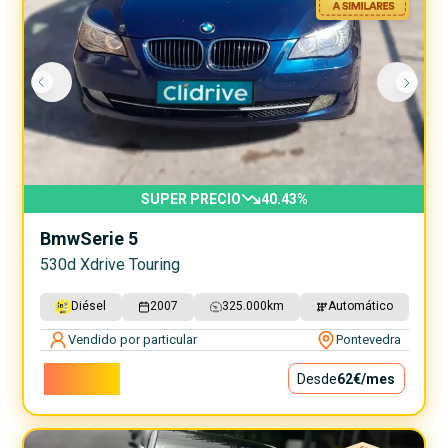
SUPER PRECIO
40.43
%
Bmw
Serie 5
530d Xdrive Touring
Diésel
2007
325.000
km
Automático
Vendido por particular
Pontevedra
5.600€
Desde
62€
/mes