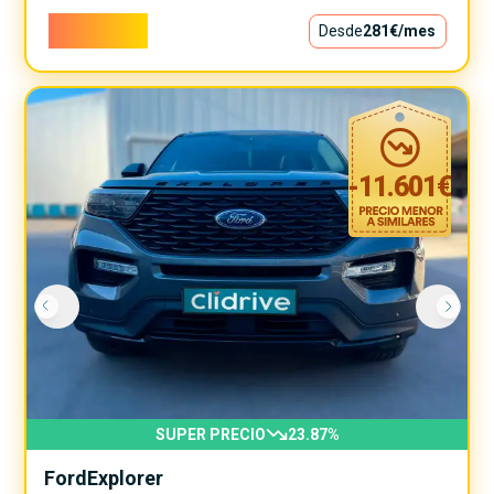
25.500€
Desde
281€
/mes
-
11.601
€
SUPER PRECIO
23.87
%
Ford
Explorer