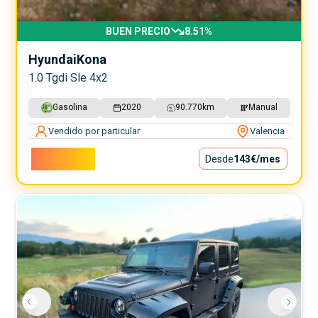
BUEN PRECIO
8.51
%
Hyundai
Kona
1.0 Tgdi Sle 4x2
Gasolina
2020
90.770
km
Manual
Vendido por particular
Valencia
12.900€
Desde
143€
/mes