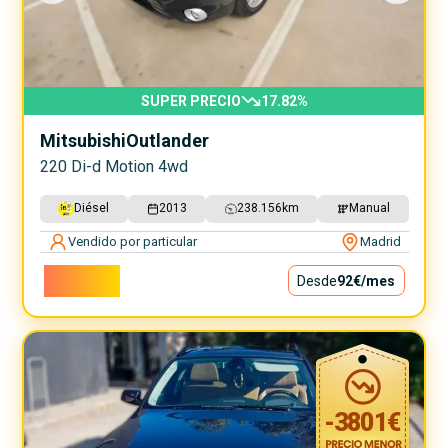
SUPER PRECIO
17.82
%
Mitsubishi
Outlander
220 Di-d Motion 4wd
Diésel
2013
238.156
km
Manual
Vendido por particular
Madrid
8.300€
Desde
92€
/mes
-
3801
€