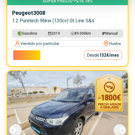
SUPER PRECIO
16.78
%
Peugeot
3008
1.2 Puretech 96kw (130cv) Gt Line S&s
Gasolina
2019
89.000
km
Manual
Vendido por particular
Huelva
11.900€
Desde
132€
/mes
-
1800
€