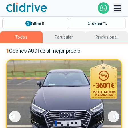
Comprar Coche
Filtrar
Ordenar
3
Todos Los Coches
Todos
Particular
Profesional
Profesional
1
Coches
AUDI
a3
al mejor precio
Particular
-
3601
€
Financiación
Clidrive