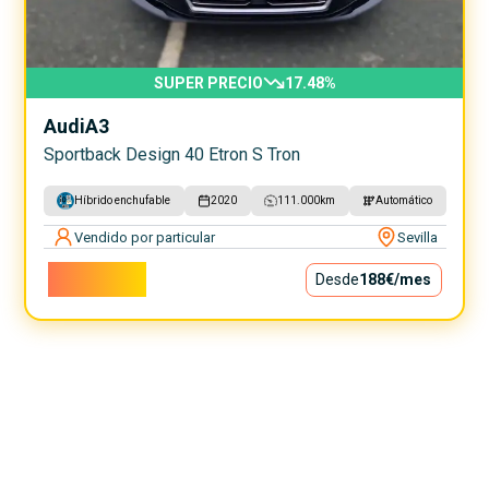
SUPER PRECIO
17.48
%
Audi
A3
Sportback Design 40 Etron S Tron
Híbrido enchufable
2020
111.000
km
Automático
Vendido por particular
Sevilla
17.000€
Desde
188€
/mes