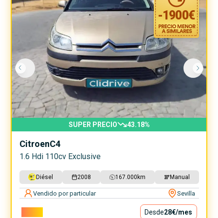
-
1900
€
SUPER PRECIO
43.18
%
Citroen
C4
1.6 Hdi 110cv Exclusive
Diésel
2008
167.000
km
Manual
Vendido por particular
Sevilla
2.500€
Desde
28€
/mes