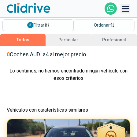
Comprar Coche
Filtrar
Ordenar
3
Todos Los Coches
Todos
Particular
Profesional
Profesional
0
Coches
AUDI
a4
al mejor precio
Particular
Lo sentimos, no hemos encontrado ningún vehículo con
esos criterios
Financiación
Vehículos con caraterísticas similares
Clidrive