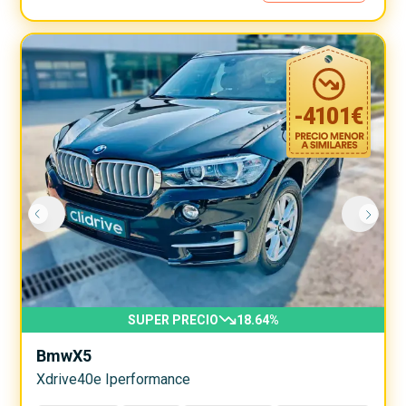
-
4101
€
SUPER PRECIO
18.64
%
Bmw
X5
Xdrive40e Iperformance