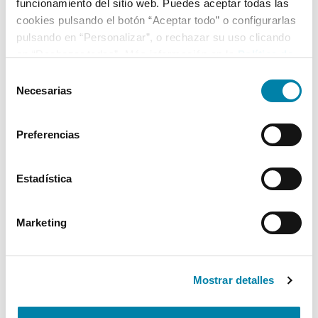
funcionamiento del sitio web. Puedes aceptar todas las
cookies pulsando el botón “Aceptar todo” o configurarlas
pulsando en “Personalizar”, o rechazar su uso clicando
en “Rechazar todas”. Más información en la
Política de
Cookies
.
Selección
Necesarias
de
consentimiento
Preferencias
Estadística
Marketing
Mostrar detalles