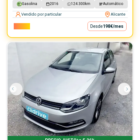
Gasolina
2016
124.300
km
Automático
Vendido por particular
Alicante
17.900€
Desde
198€
/mes