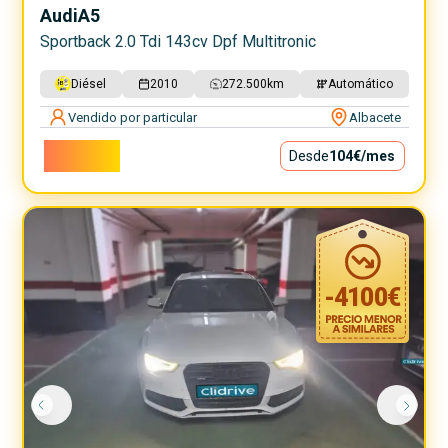
Audi
A5
Sportback 2.0 Tdi 143cv Dpf Multitronic
Diésel
2010
272.500
km
Automático
Vendido por particular
Albacete
9.400€
Desde
104€
/mes
-
4100
€