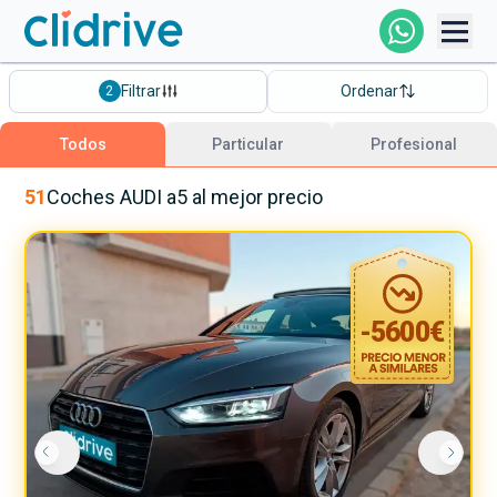
Comprar Coche
Filtrar
Ordenar
2
Todos Los Coches
Todos
Particular
Profesional
Profesional
51
Coches
AUDI
a5
al mejor precio
Particular
-
5600
€
Financiación
Clidrive