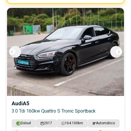
Audi
A5
3.0 Tdi 160kw Quattro S Tronic Sportback
Diésel
2017
164.100
km
Automático