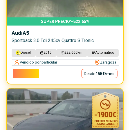
SUPER PRECIO
22.65
%
Audi
A5
Sportback 3.0 Tdi 245cv Quattro S Tronic
Diésel
2015
222.000
km
Automático
Vendido por particular
Zaragoza
14.000€
Desde
155€
/mes
-
1900
€