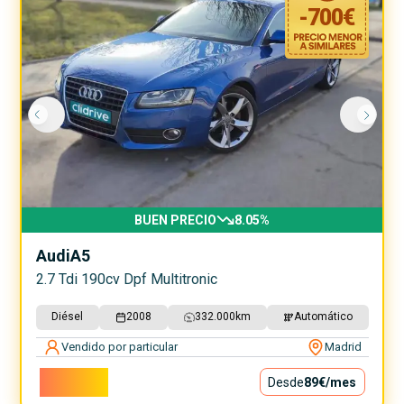
-
700
€
BUEN PRECIO
8.05
%
Audi
A5
2.7 Tdi 190cv Dpf Multitronic
Diésel
2008
332.000
km
Automático
Vendido por particular
Madrid
8.000€
Desde
89€
/mes