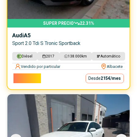
SUPER PRECIO
22.31
%
Audi
A5
Sport 2.0 Tdi S Tronic Sportback
Diésel
2017
138.000
km
Automático
Vendido por particular
Albacete
19.500€
Desde
215€
/mes