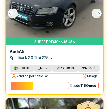
SUPER PRECIO
15.45
%
Audi
A5
Sportback 2.0 Tfsi 225cv
Gasolina
2010
169.250
km
Manual
Vendido por particular
Málaga
10.400€
Desde
115€
/mes