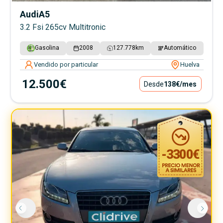
Audi
A5
3.2 Fsi 265cv Multitronic
Gasolina
2008
127.778
km
Automático
Vendido por particular
Huelva
12.500€
Desde
138€
/mes
-
3300
€