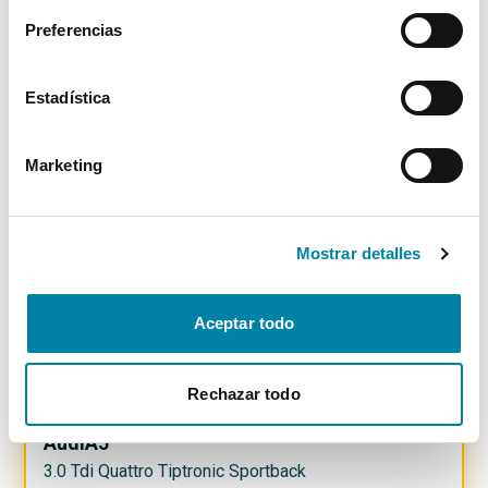
13.500€
Desde
149€
/mes
Preferencias
Estadística
-
699
€
Marketing
Mostrar detalles
Aceptar todo
Rechazar todo
PRECIO JUSTO
3.74
%
Audi
A5
3.0 Tdi Quattro Tiptronic Sportback