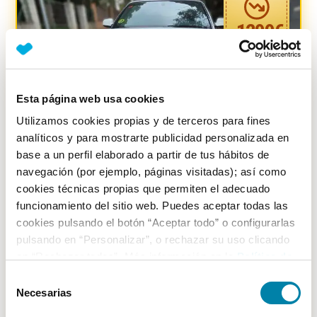
-
1299
€
Esta página web usa cookies
Utilizamos cookies propias y de terceros para fines
analíticos y para mostrarte publicidad personalizada en
base a un perfil elaborado a partir de tus hábitos de
navegación (por ejemplo, páginas visitadas); así como
cookies técnicas propias que permiten el adecuado
BUEN PRECIO
8.78
%
funcionamiento del sitio web. Puedes aceptar todas las
Audi
A5
cookies pulsando el botón “Aceptar todo” o configurarlas
Cabrio 3.0 Tdi 240cv Dpf Quattro Stronic
pulsando en “Personalizar”, o rechazar su uso clicando
en “Rechazar todas”. Más información en la
Política de
Diésel
2010
171.000
km
Automático
Cookies
.
Selección
Vendido por particular
Barcelona
Necesarias
de
consentimiento