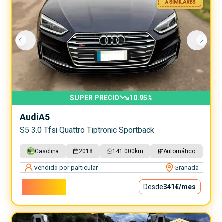
SUPER PRECIO
10.95
%
Audi
A5
S5 3.0 Tfsi Quattro Tiptronic Sportback
Gasolina
2018
141.000
km
Automático
Vendido por particular
Granada
30.900€
Desde
341€
/mes