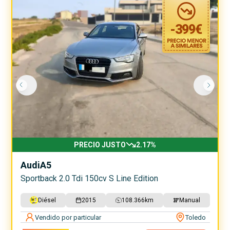
-
399
€
PRECIO JUSTO
2.17
%
Audi
A5
Sportback 2.0 Tdi 150cv S Line Edition
Diésel
2015
108.366
km
Manual
Vendido por particular
Toledo