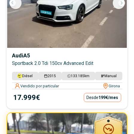
Audi
A5
Sportback 2.0 Tdi 150cv Advanced Edit
Diésel
2015
133.185
km
Manual
Vendido por particular
Girona
17.999€
Desde
199€
/mes