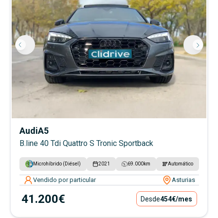
Audi
A5
B.line 40 Tdi Quattro S Tronic Sportback
Microhíbrido (Diésel)
2021
69.000
km
Automático
Vendido por particular
Asturias
41.200€
Desde
454€
/mes