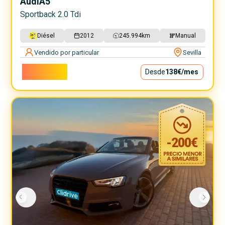
Audi
A5
Sportback 2.0 Tdi
Diésel
2012
245.994
km
Manual
Vendido por particular
Sevilla
12.500€
Desde
138€
/mes
-
200
€