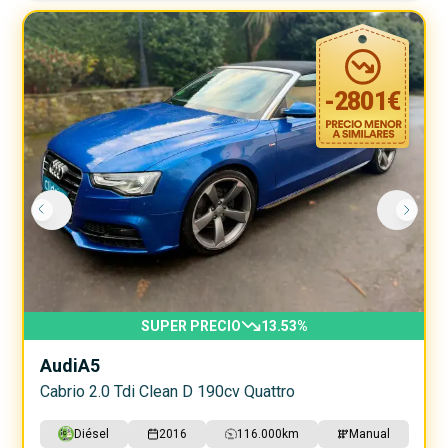
-
2801
€
SUPER PRECIO
13.53
%
Audi
A5
Cabrio 2.0 Tdi Clean D 190cv Quattro
Diésel
2016
116.000
km
Manual