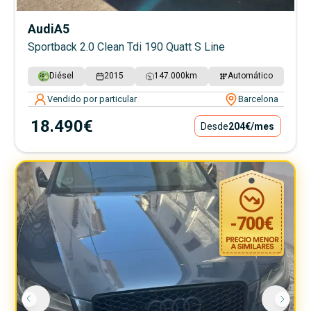
Audi
A5
Sportback 2.0 Clean Tdi 190 Quatt S Line
Diésel
2015
147.000
km
Automático
Vendido por particular
Barcelona
18.490€
Desde
204€
/mes
-
700
€