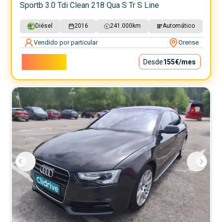
Sportb 3.0 Tdi Clean 218 Qua S Tr S Line
Diésel
2016
241.000
km
Automático
Vendido por particular
Orense
14.000€
Desde
155€
/mes