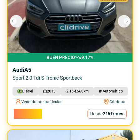
BUEN PRECIO
9.17
%
Audi
A5
Sport 2.0 Tdi S Tronic Sportback
Diésel
2018
164.560
km
Automático
Vendido por particular
Córdoba
19.500€
Desde
215€
/mes