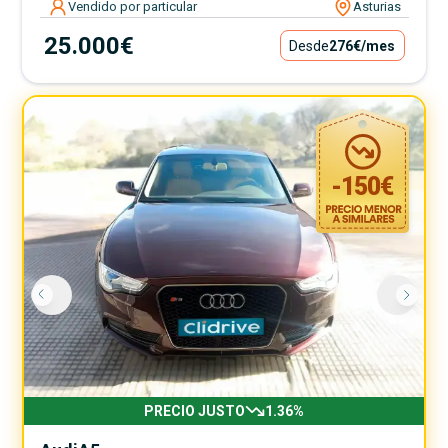
Vendido por particular
Asturias
25.000€
Desde
276€
/mes
-
150
€
PRECIO JUSTO
1.36
%