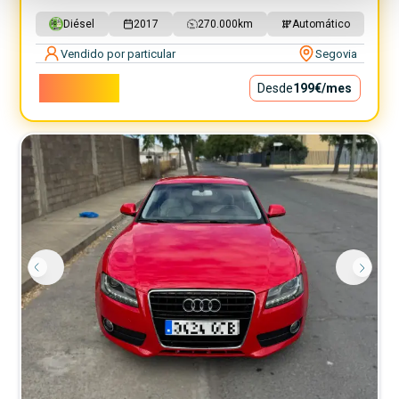
Diésel
2017
270.000
km
Automático
Vendido por particular
Segovia
18.000€
Desde
199€
/mes