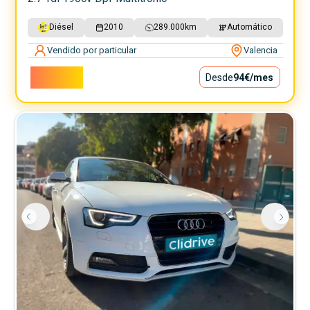
Diésel
2010
289.000
km
Automático
Vendido por particular
Valencia
8.500€
Desde
94€
/mes