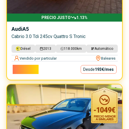
PRECIO JUSTO
1.13
%
Audi
A5
Cabrio 3.0 Tdi 245cv Quattro S Tronic
Diésel
2013
118.000
km
Automático
Vendido por particular
Baleares
17.500€
Desde
193€
/mes
-
1049
€