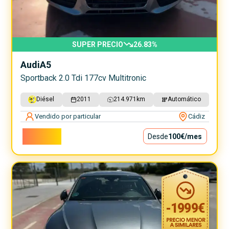
SUPER PRECIO
26.83
%
Audi
A5
Sportback 2.0 Tdi 177cv Multitronic
Diésel
2011
214.971
km
Automático
Vendido por particular
Cádiz
9.000€
Desde
100€
/mes
-
1999
€