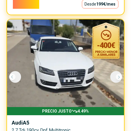
18.000€
Desde
199€
/mes
-
400
€
PRECIO JUSTO
4.49
%
Audi
A5
2.7 Tdi 190cv Dpf Multitronic