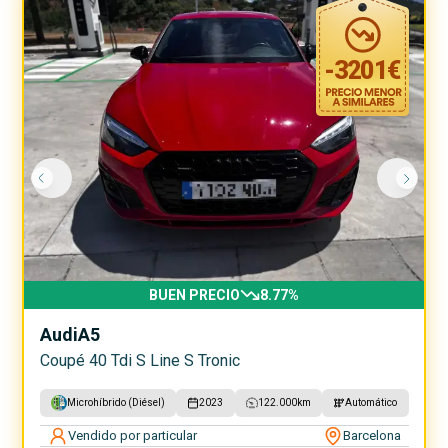
-
3201
€
BUEN PRECIO
8.77
%
Audi
A5
Coupé 40 Tdi S Line S Tronic
Microhíbrido (Diésel)
2023
122.000
km
Automático
Vendido por particular
Barcelona