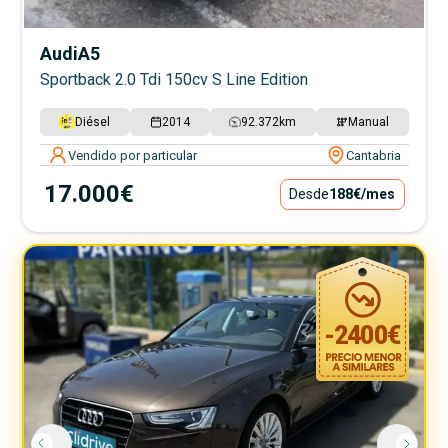
Audi
A5
Sportback 2.0 Tdi 150cv S Line Edition
Diésel
2014
92.372
km
Manual
Vendido por particular
Cantabria
17.000€
Desde
188€
/mes
-
2400
€