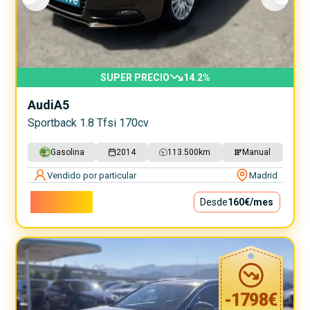
SUPER PRECIO
14.2
%
Audi
A5
Sportback 1.8 Tfsi 170cv
Gasolina
2014
113.500
km
Manual
Vendido por particular
Madrid
14.500€
Desde
160€
/mes
-
1798
€