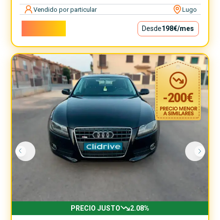
Vendido por particular
Lugo
17.900€
Desde
198€
/mes
-
200
€
PRECIO JUSTO
2.08
%