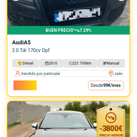
BUEN PRECIO
7.29
%
Audi
A5
2.0 Tdi 170cv Dpf
Diésel
2010
221.700
km
Manual
Vendido por particular
Jaén
8.900€
Desde
99€
/mes
-
3800
€