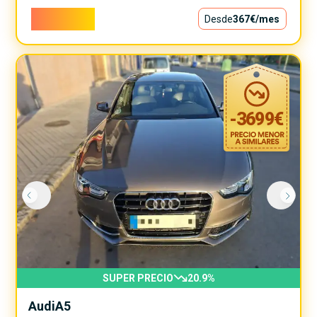
33.300€
Desde
367€
/mes
-
3699
€
SUPER PRECIO
20.9
%
Audi
A5