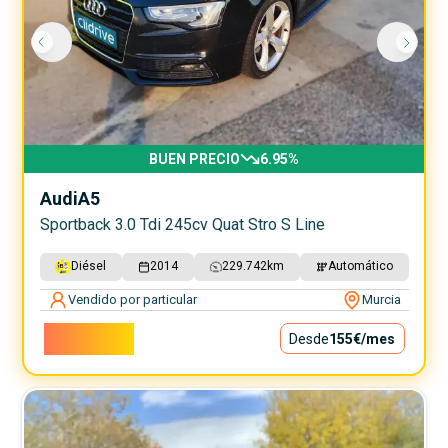
BUEN PRECIO
6.95
%
Audi
A5
Sportback 3.0 Tdi 245cv Quat Stro S Line
Diésel
2014
229.742
km
Automático
Vendido por particular
Murcia
14.050€
Desde
155€
/mes