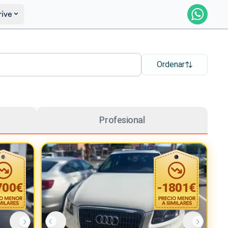
rive
Ordenar
Profesional
700
€
-
1801
€