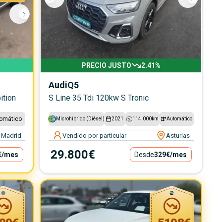
PRECIO JUSTO
2.41
%
Audi
Q5
ition
S Line 35 Tdi 120kw S Tronic
omático
Microhíbrido (Diésel)
2021
114.000
km
Automático
Madrid
Vendido por particular
Asturias
29.800€
€
/mes
Desde
329€
/mes