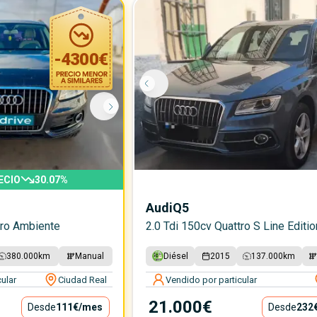
-
4300
€
ECIO
30.07
%
Audi
Q5
tro Ambiente
2.0 Tdi 150cv Quattro S Line Editio
380.000
km
Manual
Diésel
2015
137.000
km
ular
Ciudad Real
Vendido por particular
21.000€
Desde
111€
/mes
Desde
232