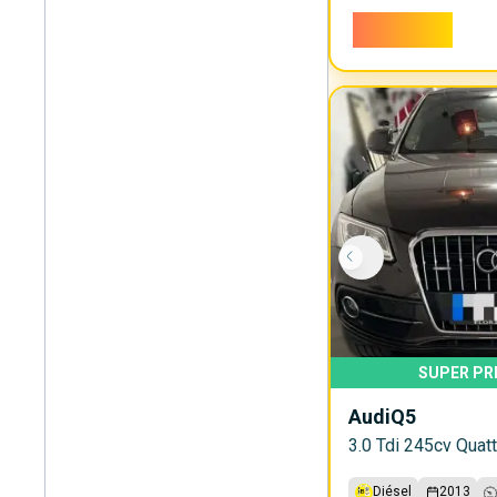
14.000€
SUPER PR
Audi
Q5
3.0 Tdi 245cv Quat
Diésel
2013