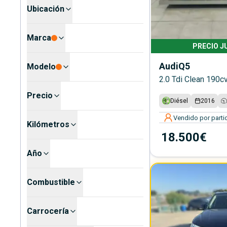
Ubicación
Marca
PRECIO J
Audi
Q5
Modelo
2.0 Tdi Clean 190cv
Precio
Diésel
2016
Vendido por partic
Kilómetros
18.500€
Año
Combustible
Carrocería