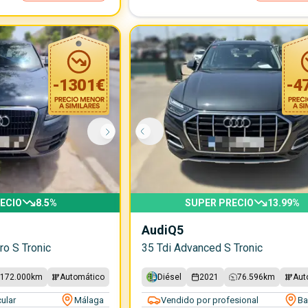
-
1301
€
-
4
ECIO
8.5
%
SUPER PRECIO
13.99
%
Audi
Q5
ro S Tronic
35 Tdi Advanced S Tronic
172.000
km
Automático
Diésel
2021
76.596
km
Aut
ular
Málaga
Vendido por profesional
Ba