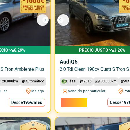
-
1600
€
-
6
ECIO
8.29
%
PRECIO JUSTO
3.26
%
Audi
Q5
o S Tron Ambiente Plus
2.0 Tdi Clean 190cv Quatt S Tron S
120.000
km
Automático
Diésel
2016
183.000
km
Aut
ular
Málaga
Vendido por particular
Pon
17.800€
Desde
195€
/mes
Desde
197