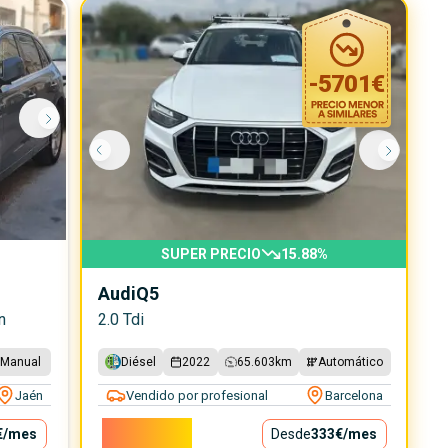
-
5701
€
SUPER PRECIO
15.88
%
Audi
Q5
n
2.0 Tdi
Manual
Diésel
2022
65.603
km
Automático
Jaén
Vendido por profesional
Barcelona
30.200€
€
/mes
Desde
333€
/mes