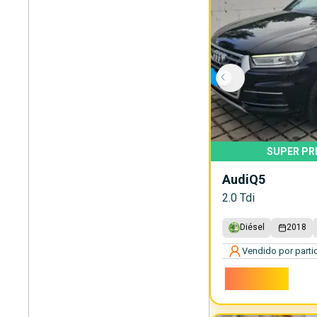
SUPER PR
Audi
Q5
2.0 Tdi
Diésel
2018
Vendido por partic
19.900€