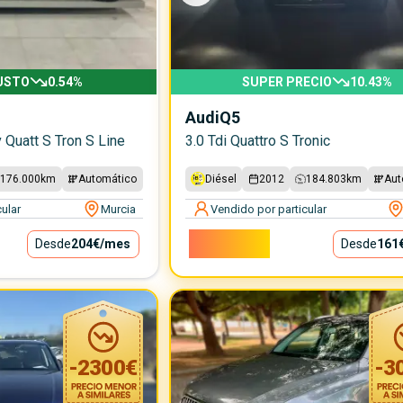
USTO
0.54
%
SUPER PRECIO
10.43
%
Audi
Q5
 Quatt S Tron S Line
3.0 Tdi Quattro S Tronic
176.000
km
Automático
Diésel
2012
184.803
km
Aut
ular
Murcia
Vendido por particular
14.600€
Desde
204€
/mes
Desde
161
-
2300
€
-
3