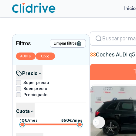
Inicio
Filtros
Limpiar filtros
33
Coches
AUDI
q5
AUDI
Q5
Precio
Super precio
Buen precio
Precio justo
Cuota
10
€/mes
560
€/mes