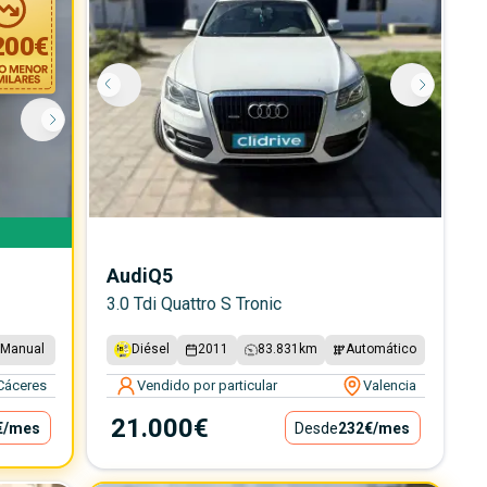
200
€
Audi
Q5
3.0 Tdi Quattro S Tronic
Manual
Diésel
2011
83.831
km
Automático
Cáceres
Vendido por particular
Valencia
21.000€
€
/mes
Desde
232€
/mes