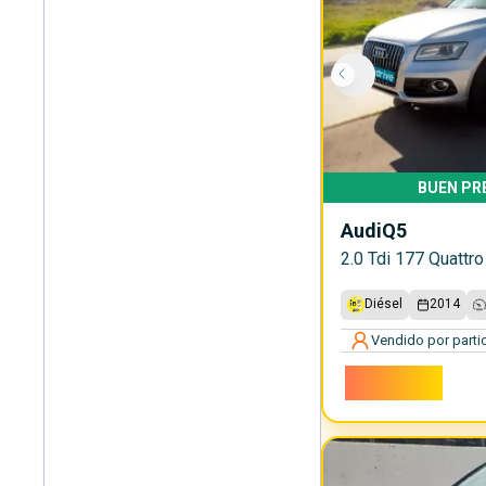
BUEN PR
Audi
Q5
2.0 Tdi 177 Quattr
Diésel
2014
Vendido por partic
17.700€