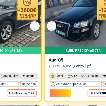
-
3600
€
-
1
ECIO
15.32
%
BUEN PRECIO
8.76
%
Audi
Q5
2.0 Tdi 143cv Quattro Dpf
151.000
km
Manual
Diésel
2012
194.000
km
ular
Barcelona
Vendido por particular
12.500€
Desde
220€
/mes
Desde
138