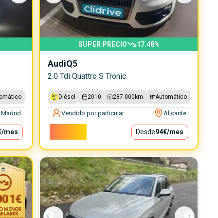
SUPER PRECIO
17.48
%
Audi
Q5
2.0 Tdi Quattro S Tronic
omático
Diésel
2010
287.000
km
Automático
Madrid
Vendido por particular
Alicante
8.500€
€
/mes
Desde
94€
/mes
001
€