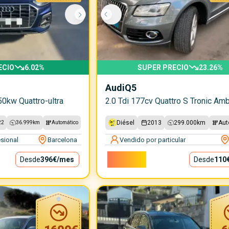
ECIO
6.02
%
SUPER PRECIO
23.26
%
Audi
Q5
0kw Quattro-ultra
2.0 Tdi 177cv Quattro S Tronic Amb
Diésel
2013
299.000
km
Aut
22
36.999
km
Automático
sional
Barcelona
Vendido por particular
9.900€
Desde
396€
/mes
Desde
110