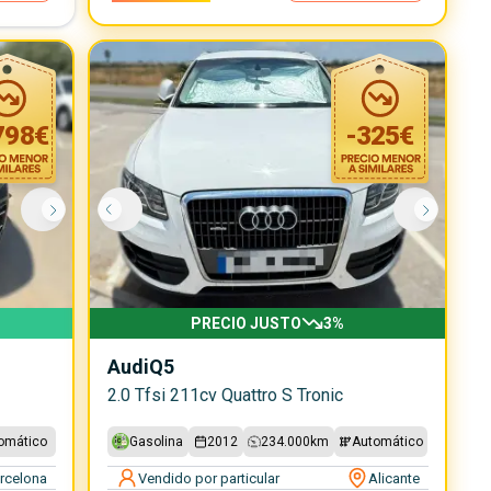
798
€
-
325
€
PRECIO JUSTO
3
%
Audi
Q5
2.0 Tfsi 211cv Quattro S Tronic
omático
Gasolina
2012
234.000
km
Automático
rcelona
Vendido por particular
Alicante