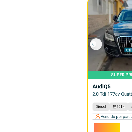
SUPER PR
Audi
Q5
2.0 Tdi 177cv Quat
Diésel
2014
Vendido por partic
10.000€