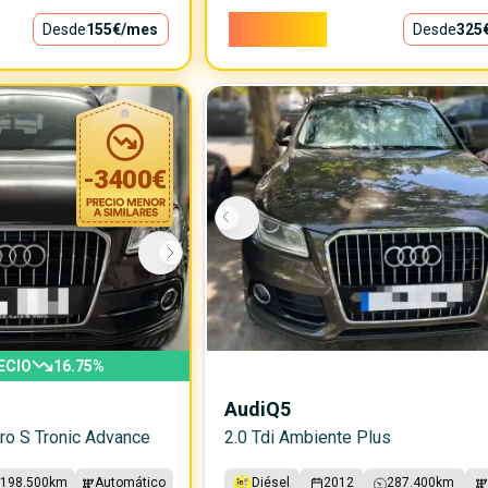
29.500€
Desde
155€
/mes
Desde
325
-
3400
€
ECIO
16.75
%
Audi
Q5
tro S Tronic Advance
2.0 Tdi Ambiente Plus
198.500
km
Automático
Diésel
2012
287.400
km