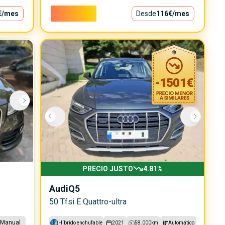
10.500€
€
/mes
Desde
116€
/mes
-
1501
€
PRECIO JUSTO
4.81
%
Audi
Q5
50 Tfsi E Quattro-ultra
Manual
Híbrido enchufable
2021
58.000
km
Automático