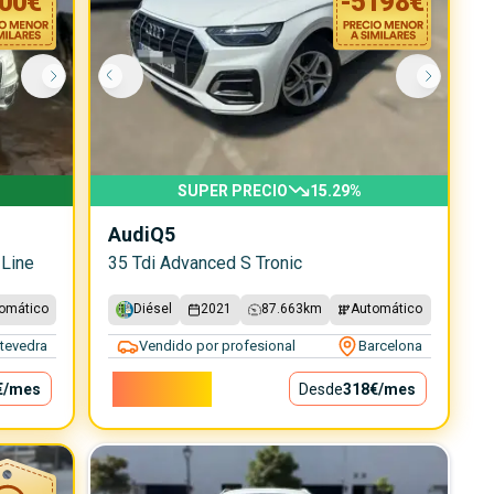
00
€
-
5198
€
SUPER PRECIO
15.29
%
Audi
Q5
 Line
35 Tdi Advanced S Tronic
omático
Diésel
2021
87.663
km
Automático
tevedra
Vendido por profesional
Barcelona
28.800€
€
/mes
Desde
318€
/mes