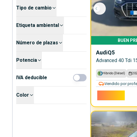
Tipo de cambio
Etiqueta ambiental
BUEN PR
Número de plazas
Audi
Q5
Potencia
Advanced 40 Tdi 15
Híbrido (Diésel)
20
IVA deducible
Vendido por profe
35.900€
Color