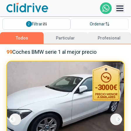
Comprar Coche
Filtrar
Ordenar
2
Todos Los Coches
Todos
Particular
Profesional
Profesional
99
Coches
BMW
serie 1
al mejor precio
Particular
-
3000
€
Financiación
Clidrive