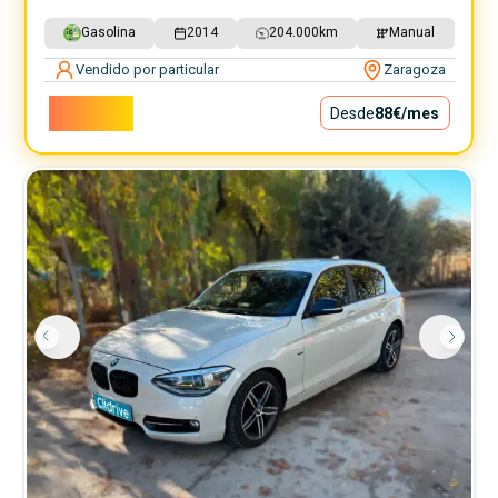
Gasolina
2014
204.000
km
Manual
Vendido por particular
Zaragoza
7.900€
Desde
88€
/mes