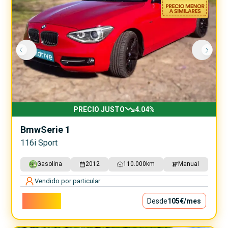
PRECIO JUSTO
4.04
%
Bmw
Serie 1
116i Sport
Gasolina
2012
110.000
km
Manual
Vendido por particular
9.500€
Desde
105€
/mes