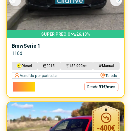
SUPER PRECIO
26.13
%
Bmw
Serie 1
116d
Diésel
2015
152.000
km
Manual
Vendido por particular
Toledo
8.200€
Desde
91€
/mes
-
400
€