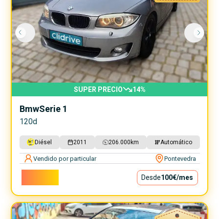
SUPER PRECIO
14
%
Bmw
Serie 1
120d
Diésel
2011
206.000
km
Automático
Vendido por particular
Pontevedra
9.000€
Desde
100€
/mes