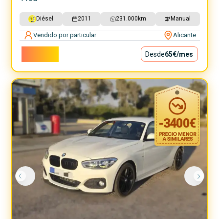
Diésel
2011
231.000
km
Manual
Vendido por particular
Alicante
5.900€
Desde
65€
/mes
-
3400
€