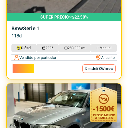
SUPER PRECIO
22.58
%
Bmw
Serie 1
118d
Diésel
2006
283.000
km
Manual
Vendido por particular
Alicante
4.800€
Desde
53€
/mes
-
1500
€