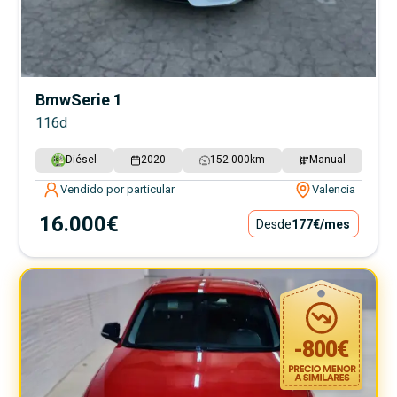
Bmw
Serie 1
116d
Diésel
2020
152.000
km
Manual
Vendido por particular
Valencia
16.000€
Desde
177€
/mes
-
800
€