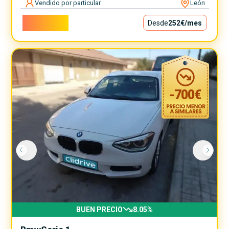
Vendido por particular
León
22.800€
Desde
252€
/mes
-
700
€
BUEN PRECIO
8.05
%