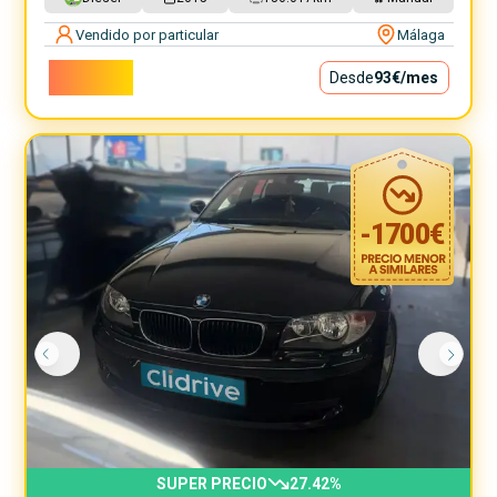
Vendido por particular
Málaga
8.400€
Desde
93€
/mes
-
1700
€
SUPER PRECIO
27.42
%