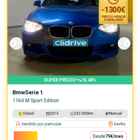
-
1300
€
SUPER PRECIO
15.48
%
Bmw
Serie 1
116d M Sport Edition
Diésel
2013
232.000
km
Manual
Vendido por particular
Sevilla
7.100€
Desde
79€
/mes