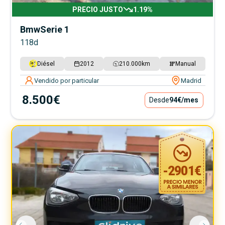
PRECIO JUSTO
1.19
%
Bmw
Serie 1
118d
Diésel
2012
210.000
km
Manual
Vendido por particular
Madrid
8.500€
Desde
94€
/mes
-
2901
€