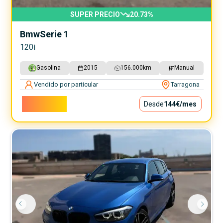
SUPER PRECIO
20.73
%
Bmw
Serie 1
120i
Gasolina
2015
156.000
km
Manual
Vendido por particular
Tarragona
13.000€
Desde
144€
/mes