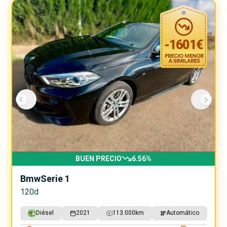
-
1601
€
BUEN PRECIO
6.56
%
Bmw
Serie 1
120d
Diésel
2021
113.000
km
Automático