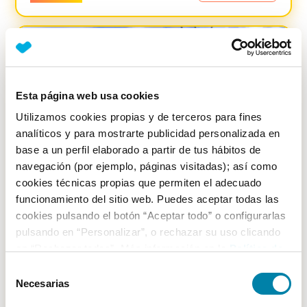
-
2100
€
Esta página web usa cookies
Utilizamos cookies propias y de terceros para fines
analíticos y para mostrarte publicidad personalizada en
base a un perfil elaborado a partir de tus hábitos de
navegación (por ejemplo, páginas visitadas); así como
cookies técnicas propias que permiten el adecuado
funcionamiento del sitio web. Puedes aceptar todas las
cookies pulsando el botón “Aceptar todo” o configurarlas
pulsando en “Personalizar”, o rechazar su uso clicando
SUPER PRECIO
30
%
en “Rechazar todas”. Más información en la
Política de
Cookies
.
Bmw
Serie 1
Selección
Necesarias
de
120d
consentimiento