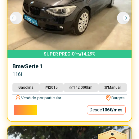
SUPER PRECIO
14.29
%
Bmw
Serie 1
116i
Gasolina
2015
142.000
km
Manual
Vendido por particular
Burgos
9.600€
Desde
106€
/mes