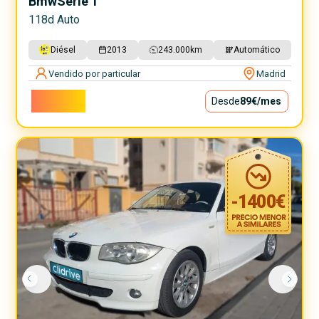
Bmw
Serie 1
118d Auto
Diésel
2013
243.000
km
Automático
Vendido por particular
Madrid
8.000€
Desde
89€
/mes
-
1400
€