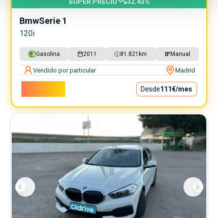
SUPER PRECIO
32.43
%
Bmw
Serie 1
120i
Gasolina
2011
81.821
km
Manual
Vendido por particular
Madrid
10.000€
Desde
111€
/mes