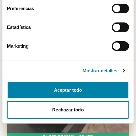
Diésel
2005
305.200
km
Manual
Preferencias
Vendido por particular
Toledo
4.700€
Desde
52€
/mes
Estadística
Marketing
-
4799
€
Mostrar detalles
Aceptar todo
Rechazar todo