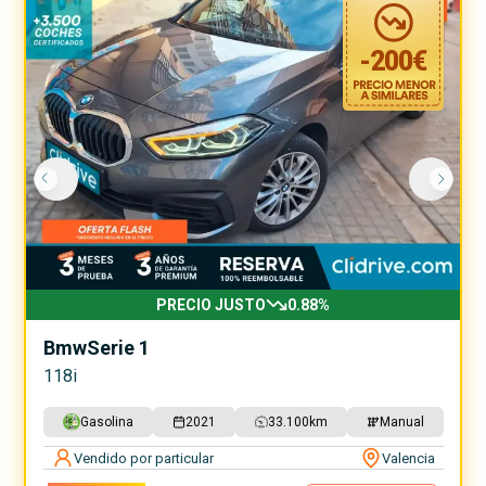
-
200
€
PRECIO JUSTO
0.88
%
Bmw
Serie 1
118i
Gasolina
2021
33.100
km
Manual
Vendido por particular
Valencia