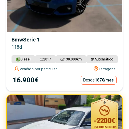
Bmw
Serie 1
118d
Diésel
2017
130.000
km
Automático
Vendido por particular
Tarragona
16.900€
Desde
187€
/mes
-
2200
€