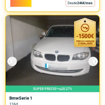
22.300€
Desde
246€
/mes
-
1500
€
SUPER PRECIO
20.27
%
Bmw
Serie 1
116d