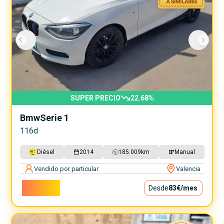
SUPER PRECIO
22.68
%
Bmw
Serie 1
116d
Diésel
2014
185.009
km
Manual
Vendido por particular
Valencia
7.500€
Desde
83€
/mes