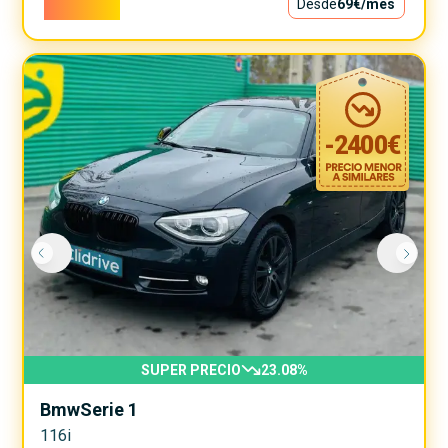
6.200€
Desde
69€
/mes
-
2400
€
SUPER PRECIO
23.08
%
Bmw
Serie 1
116i