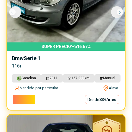
SUPER PRECIO
16.67
%
Bmw
Serie 1
116i
Gasolina
2011
167.000
km
Manual
Vendido por particular
Álava
7.500€
Desde
83€
/mes