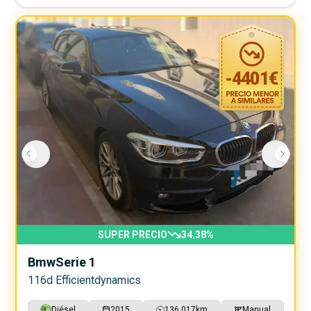
-
4401
€
SUPER PRECIO
34.38
%
Bmw
Serie 1
116d Efficientdynamics
Diésel
2015
136.017
km
Manual