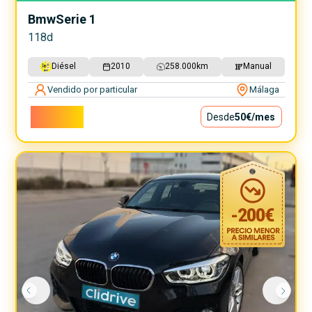
Bmw
Serie 1
118d
Diésel
2010
258.000
km
Manual
Vendido por particular
Málaga
4.500€
Desde
50€
/mes
-
200
€