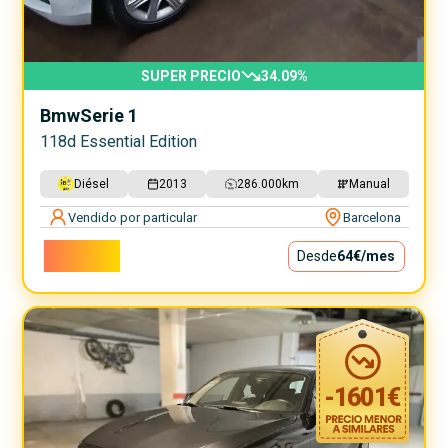
SUPER PRECIO
34.09
%
Bmw
Serie 1
118d Essential Edition
Diésel
2013
286.000
km
Manual
Vendido por particular
Barcelona
5.800€
Desde
64€
/mes
-
1601
€