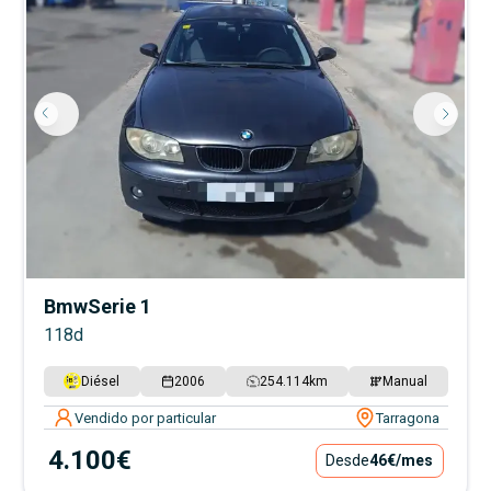
Bmw
Serie 1
118d
Diésel
2006
254.114
km
Manual
Vendido por particular
Tarragona
4.100€
Desde
46€
/mes