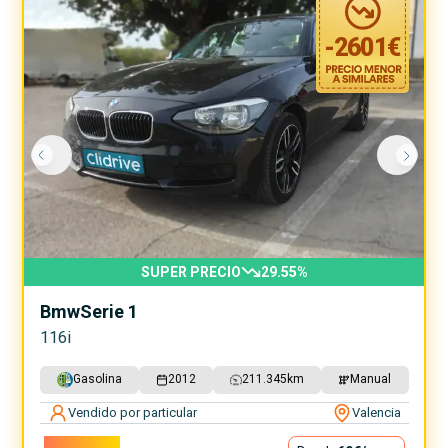
-
2601
€
SUPER PRECIO
29.55
%
Bmw
Serie 1
116i
Gasolina
2012
211.345
km
Manual
Vendido por particular
Valencia