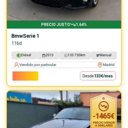
PRECIO JUSTO
1.64
%
Bmw
Serie 1
116d
Diésel
2015
133.730
km
Manual
Vendido por particular
Madrid
12.000€
Desde
133€
/mes
-
1465
€