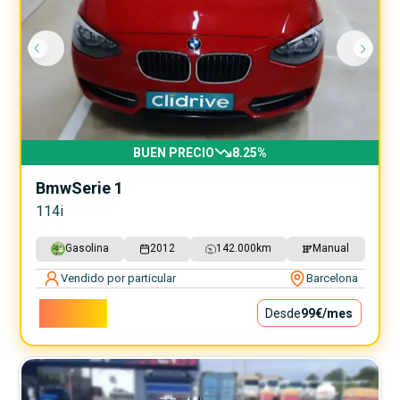
BUEN PRECIO
8.25
%
Bmw
Serie 1
114i
Gasolina
2012
142.000
km
Manual
Vendido por particular
Barcelona
8.900€
Desde
99€
/mes