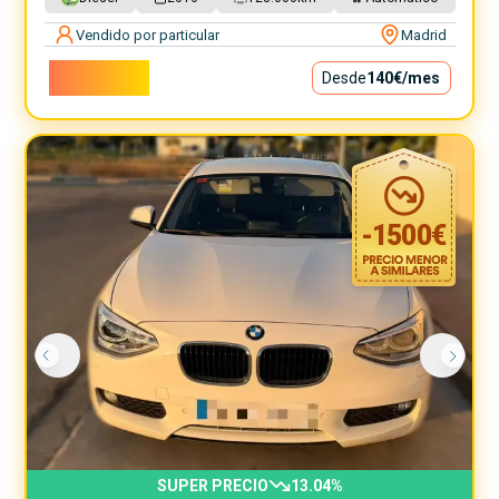
Vendido por particular
Madrid
12.700€
Desde
140€
/mes
-
1500
€
SUPER PRECIO
13.04
%