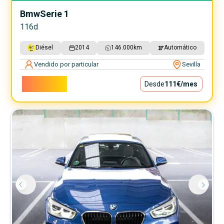
Bmw
Serie 1
116d
Diésel
2014
146.000
km
Automático
Vendido por particular
Sevilla
10.000€
Desde
111€
/mes