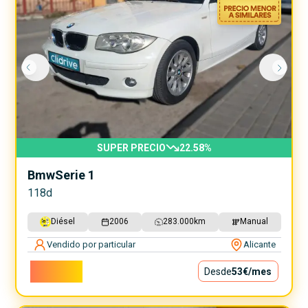
SUPER PRECIO
22.58
%
Bmw
Serie 1
118d
Diésel
2006
283.000
km
Manual
Vendido por particular
Alicante
4.800€
Desde
53€
/mes