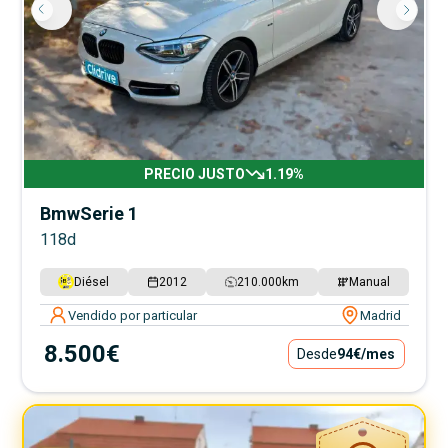
PRECIO JUSTO
1.19
%
Bmw
Serie 1
118d
Diésel
2012
210.000
km
Manual
Vendido por particular
Madrid
8.500€
Desde
94€
/mes