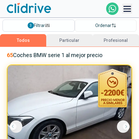
Comprar Coche
Filtrar
Ordenar
3
Todos Los Coches
Todos
Particular
Profesional
Profesional
65
Coches
BMW
serie 1
al mejor precio
Particular
-
2200
€
Financiación
Clidrive