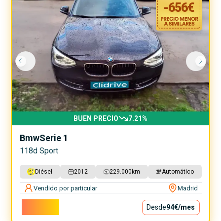
-
656
€
BUEN PRECIO
7.21
%
Bmw
Serie 1
118d Sport
Diésel
2012
229.000
km
Automático
Vendido por particular
Madrid
8.444€
Desde
94€
/mes