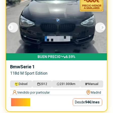
-
600
€
BUEN PRECIO
6.59
%
Bmw
Serie 1
118d M Sport Edition
Diésel
2012
231.000
km
Manual
Vendido por particular
Madrid
8.500€
Desde
94€
/mes