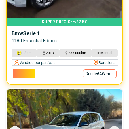
SUPER PRECIO
27.5
%
Bmw
Serie 1
118d Essential Edition
Diésel
2013
286.000
km
Manual
Vendido por particular
Barcelona
5.800€
Desde
64€
/mes