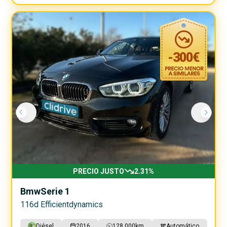
-
300
€
PRECIO JUSTO
2.31
%
Bmw
Serie 1
116d Efficientdynamics
Diésel
2016
128.000
km
Automático