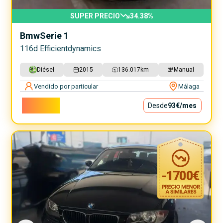
SUPER PRECIO
34.38
%
Bmw
Serie 1
116d Efficientdynamics
Diésel
2015
136.017
km
Manual
Vendido por particular
Málaga
8.400€
Desde
93€
/mes
-
1700
€