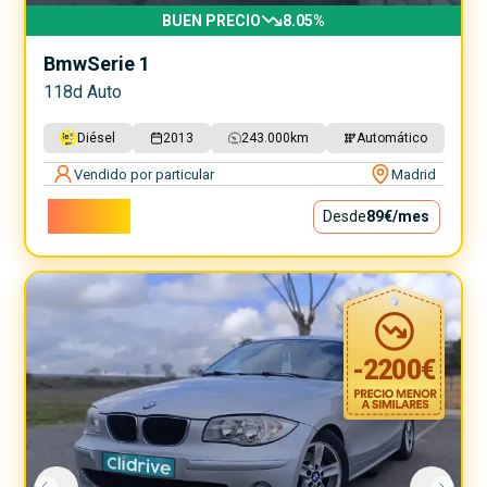
BUEN PRECIO
8.05
%
Bmw
Serie 1
118d Auto
Diésel
2013
243.000
km
Automático
Vendido por particular
Madrid
8.000€
Desde
89€
/mes
-
2200
€