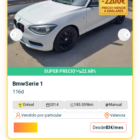
-
2200
€
SUPER PRECIO
22.68
%
Bmw
Serie 1
116d
Diésel
2014
185.009
km
Manual
Vendido por particular
Valencia
7.500€
Desde
83€
/mes