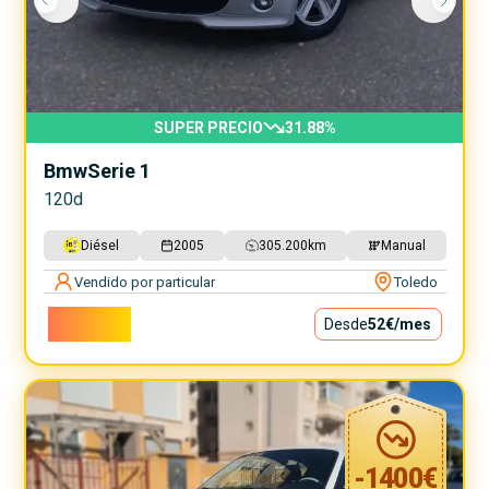
SUPER PRECIO
31.88
%
Bmw
Serie 1
120d
Diésel
2005
305.200
km
Manual
Vendido por particular
Toledo
4.700€
Desde
52€
/mes
-
1400
€