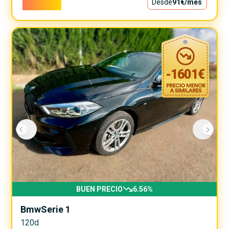
8.200€
Desde
91€
/mes
-
1601
€
BUEN PRECIO
6.56
%
Bmw
Serie 1
120d