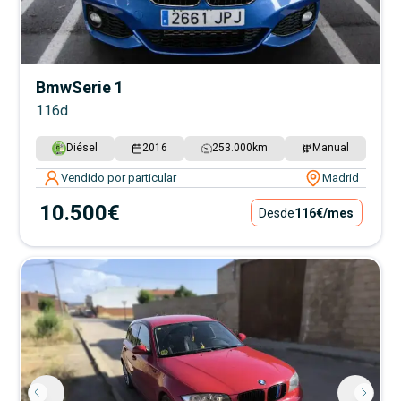
Bmw
Serie 1
116d
Diésel
2016
253.000
km
Manual
Vendido por particular
Madrid
10.500€
Desde
116€
/mes