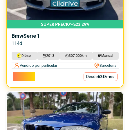
SUPER PRECIO
23.29
%
Bmw
Serie 1
114d
Diésel
2013
307.000
km
Manual
Vendido por particular
Barcelona
5.600€
Desde
62€
/mes