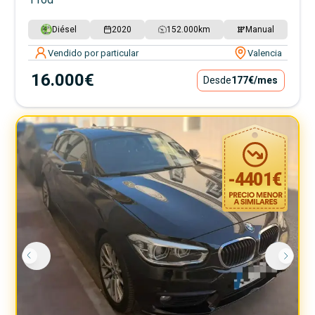
Diésel
2020
152.000
km
Manual
Vendido por particular
Valencia
16.000€
Desde
177€
/mes
-
4401
€