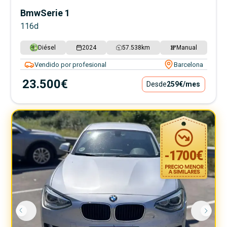
Bmw
Serie 1
116d
Diésel
2024
57.538
km
Manual
Vendido por profesional
Barcelona
23.500€
Desde
259€
/mes
-
1700
€