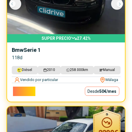
SUPER PRECIO
27.42
%
Bmw
Serie 1
118d
Diésel
2010
258.000
km
Manual
Vendido por particular
Málaga
4.500€
Desde
50€
/mes