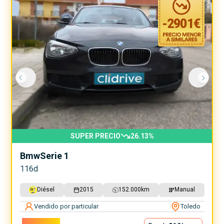
-
2901
€
SUPER PRECIO
26.13
%
Bmw
Serie 1
116d
Diésel
2015
152.000
km
Manual
Vendido por particular
Toledo