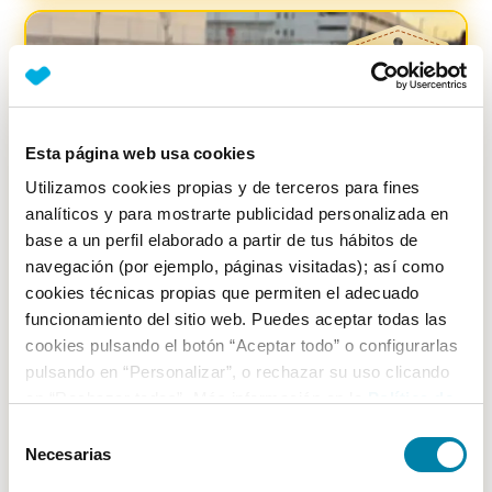
-
100
€
Esta página web usa cookies
Utilizamos cookies propias y de terceros para fines
analíticos y para mostrarte publicidad personalizada en
base a un perfil elaborado a partir de tus hábitos de
navegación (por ejemplo, páginas visitadas); así como
cookies técnicas propias que permiten el adecuado
funcionamiento del sitio web. Puedes aceptar todas las
cookies pulsando el botón “Aceptar todo” o configurarlas
PRECIO JUSTO
0.83
%
pulsando en “Personalizar”, o rechazar su uso clicando
en “Rechazar todas”. Más información en la
Política de
Bmw
Serie 1
Cookies
.
116d
Selección
Necesarias
de
Diésel
2015
133.730
km
Manual
consentimiento