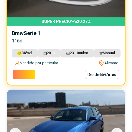
SUPER PRECIO
20.27
%
Bmw
Serie 1
116d
Diésel
2011
231.000
km
Manual
Vendido por particular
Alicante
5.900€
Desde
65€
/mes