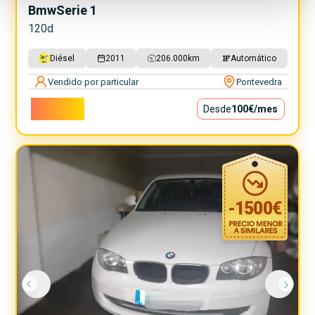
Bmw
Serie 1
120d
Diésel
2011
206.000
km
Automático
Vendido por particular
Pontevedra
9.000€
Desde
100€
/mes
-
1500
€