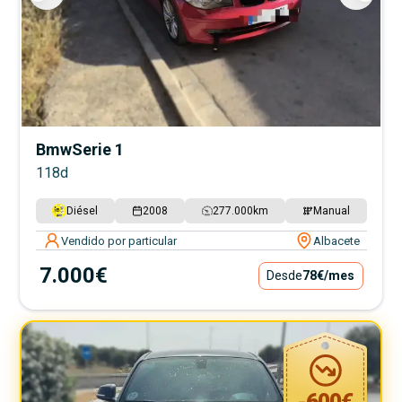
Bmw
Serie 1
118d
Diésel
2008
277.000
km
Manual
Vendido por particular
Albacete
7.000€
Desde
78€
/mes