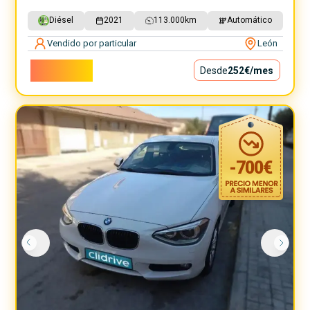
Diésel
2021
113.000
km
Automático
Vendido por particular
León
22.800€
Desde
252€
/mes
-
700
€