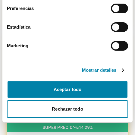
Vendido por particular
Madrid
Preferencias
11.500€
Desde
127€
/mes
Estadística
Marketing
-
1501
€
Mostrar detalles
Aceptar todo
Rechazar todo
SUPER PRECIO
14.29
%