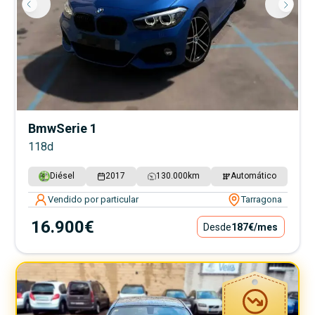
Bmw
Serie 1
118d
Diésel
2017
130.000
km
Automático
Vendido por particular
Tarragona
16.900€
Desde
187€
/mes