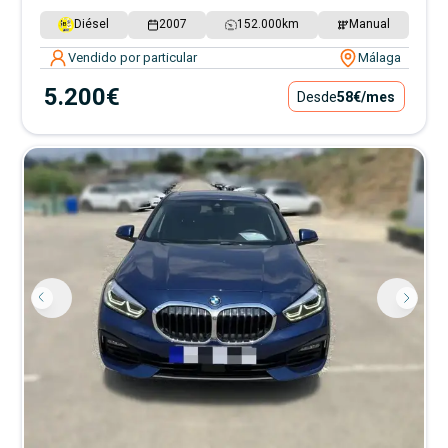
Diésel
2007
152.000
km
Manual
Vendido por particular
Málaga
5.200€
Desde
58€
/mes