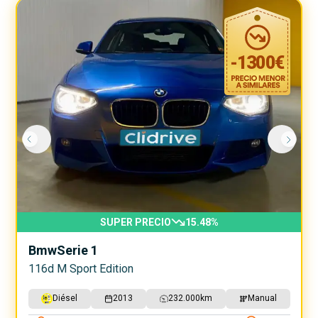
-
1300
€
SUPER PRECIO
15.48
%
Bmw
Serie 1
116d M Sport Edition
Diésel
2013
232.000
km
Manual