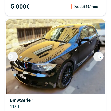
5.000€
Desde
56€
/mes
Bmw
Serie 1
118d