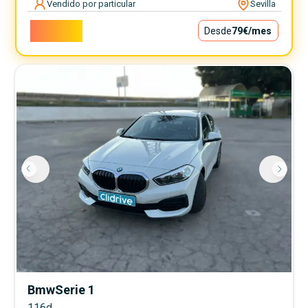
Vendido por particular
Sevilla
7.100€
Desde
79€
/mes
Bmw
Serie 1
116d