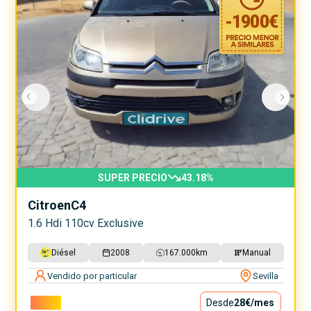
-
1900
€
SUPER PRECIO
43.18
%
Citroen
C4
1.6 Hdi 110cv Exclusive
Diésel
2008
167.000
km
Manual
Vendido por particular
Sevilla
2.500€
Desde
28€
/mes