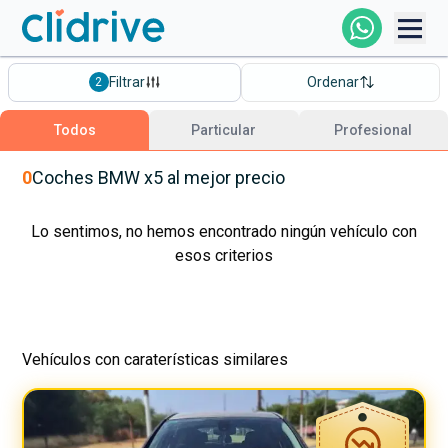
Comprar Coche
Filtrar
Ordenar
2
Todos Los Coches
Todos
Particular
Profesional
Profesional
0
Coches
BMW
x5
al mejor precio
Particular
Lo sentimos, no hemos encontrado ningún vehículo con
esos criterios
Financiación
Vehículos con caraterísticas similares
Clidrive