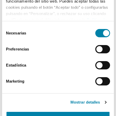
funcionamiento del sitio web. Puedes aceptar todas las
cookies pulsando el botón “Aceptar todo” o configurarlas
pulsando en “Personalizar”, o rechazar su uso clicando
en “Rechazar todas”. Más información en la
Política de
Cookies
.
Selección
Necesarias
de
consentimiento
Preferencias
Estadística
Marketing
Mostrar detalles