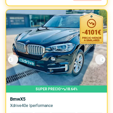
-
4101
€
SUPER PRECIO
18.64
%
Bmw
X5
Xdrive40e Iperformance