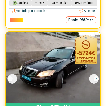
Gasolina
2016
124.300
km
Automático
Vendido por particular
Alicante
17.900€
Desde
198€
/mes
-
5724
€