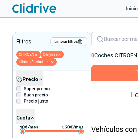
Inicio
Filtros
Limpiar filtros
0
Coches
CITROEN
CITROEN
C-Elysee
Híbrido Enchufable
Precio
Super precio
Lo
Buen precio
Precio justo
Cuota
Vehículos con 
10
€/mes
560
€/mes