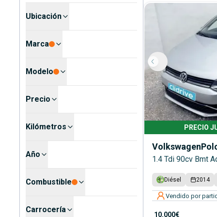
Ubicación
Marca
Modelo
Precio
Kilómetros
PRECIO J
Volkswagen
Pol
Año
1.4 Tdi 90cv Bmt 
Diésel
2014
Combustible
Vendido por partic
Carrocería
10.000€