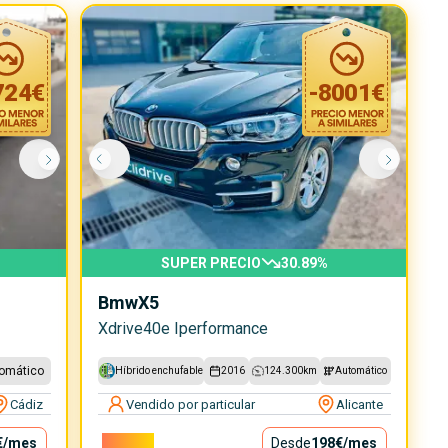
724
€
-
8001
€
SUPER PRECIO
30.89
%
Bmw
X5
Xdrive40e Iperformance
omático
Híbrido enchufable
2016
124.300
km
Automático
Cádiz
Vendido por particular
Alicante
€
/mes
17.900€
Desde
198€
/mes