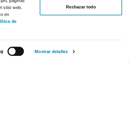
mplo, páginas
Rechazar todo
 sitio web.
do en
lítica de
ng
Mostrar detalles
Legal