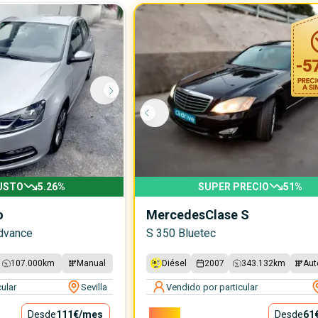
-
5
USTO
5.26
%
SUPER PRECIO
51
%
o
Mercedes
Clase S
Advance
S 350 Bluetec
107.000
km
Manual
Diésel
2007
343.132
km
Aut
ular
Sevilla
Vendido por particular
Desde
111€
/mes
5.500€
Desde
61