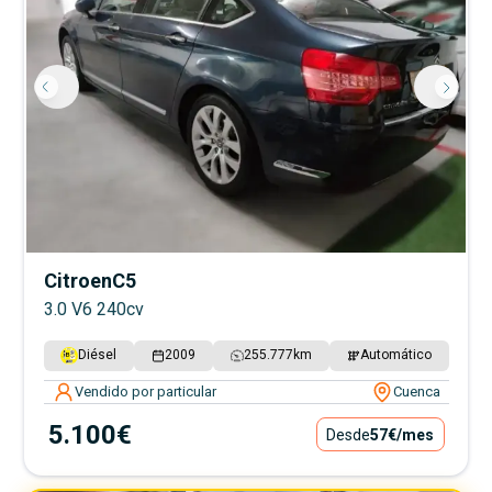
Citroen
C5
3.0 V6 240cv
Diésel
2009
255.777
km
Automático
Vendido por particular
Cuenca
5.100€
Desde
57€
/mes