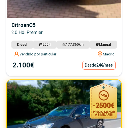
Citroen
C5
2.0 Hdi Premier
Diésel
2004
177.360
km
Manual
Vendido por particular
Madrid
2.100€
Desde
24€
/mes
-
2500
€