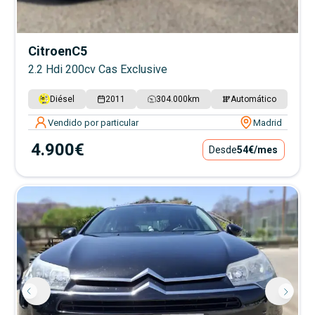
Citroen
C5
2.2 Hdi 200cv Cas Exclusive
Diésel
2011
304.000
km
Automático
Vendido por particular
Madrid
4.900€
Desde
54€
/mes