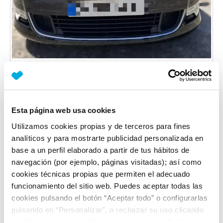
Citroen
C5
2.0 Hdi Fap Premier
Diésel
2008
143.100
km
Manual
Esta página web usa cookies
Vendido por particular
Cádiz
Utilizamos cookies propias y de terceros para fines
analíticos y para mostrarte publicidad personalizada en
4.800€
Desde
53€
/mes
base a un perfil elaborado a partir de tus hábitos de
navegación (por ejemplo, páginas visitadas); así como
cookies técnicas propias que permiten el adecuado
funcionamiento del sitio web. Puedes aceptar todas las
cookies pulsando el botón “Aceptar todo” o configurarlas
pulsando en “Personalizar”, o rechazar su uso clicando
en “Rechazar todas”. Más información en la
Política de