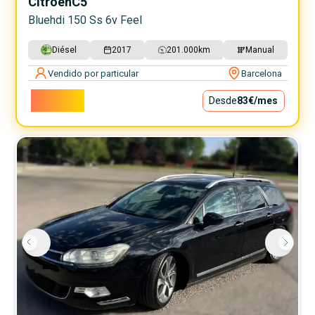
Citroen
C5
Bluehdi 150 Ss 6v Feel
Diésel
2017
201.000
km
Manual
Vendido por particular
Barcelona
7.500€
Desde
83€
/mes