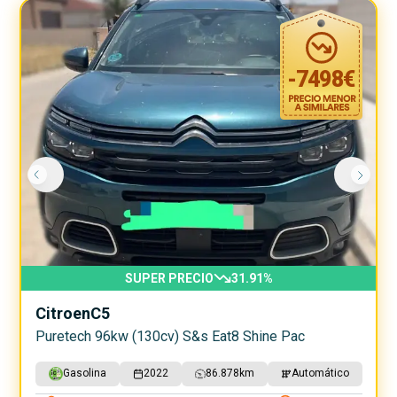
-
7498
€
SUPER PRECIO
31.91
%
Citroen
C5
Puretech 96kw (130cv) S&s Eat8 Shine Pac
Gasolina
2022
86.878
km
Automático