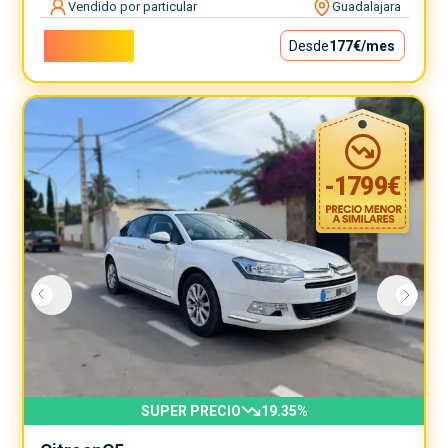
Vendido por particular
Guadalajara
16.000€
Desde
177€
/mes
-
1799
€
SUPER PRECIO
19.35
%