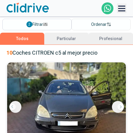
Comprar Coche
Filtrar
Ordenar
2
Todos Los Coches
Todos
Particular
Profesional
Profesional
10
Coches
CITROEN
c5
al mejor precio
Particular
Financiación
Clidrive