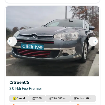
Citroen
C5
2.0 Hdi Fap Premier
Diésel
2009
296.000
km
Automático