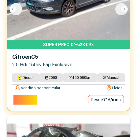
SUPER PRECIO
28.09
%
Citroen
C5
2.0 Hdi 160cv Fap Exclusive
Diésel
2008
150.000
km
Manual
Vendido por particular
Lleida
6.400€
Desde
71€
/mes