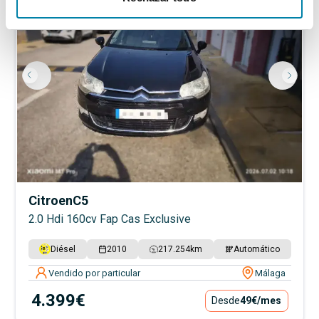
Citroen
C5
2.0 Hdi 160cv Fap Cas Exclusive
Diésel
2010
217.254
km
Automático
Vendido por particular
Málaga
4.399€
Desde
49€
/mes