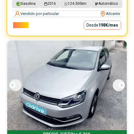
Gasolina
2016
124.300
km
Automático
Vendido por particular
Alicante
17.900€
Desde
198€
/mes