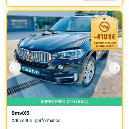
-
4101
€
SUPER PRECIO
18.64
%
Bmw
X5
Xdrive40e Iperformance