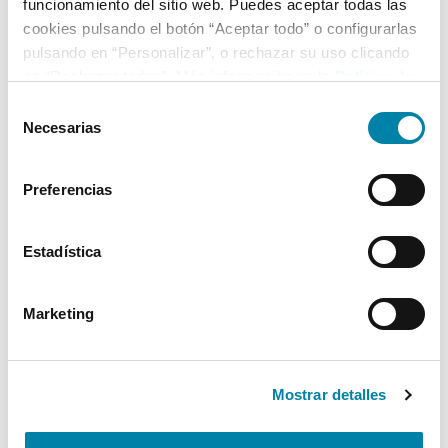
funcionamiento del sitio web. Puedes aceptar todas las
cookies pulsando el botón “Aceptar todo” o configurarlas
pulsando en “Personalizar”, o rechazar su uso clicando
en “Rechazar todas”. Más información en la
Política de
Cookies
.
Selección
Necesarias
de
consentimiento
Preferencias
Estadística
Marketing
Mostrar detalles