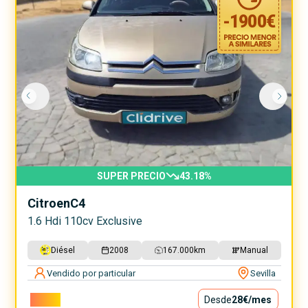
-
1900
€
SUPER PRECIO
43.18
%
Citroen
C4
1.6 Hdi 110cv Exclusive
Diésel
2008
167.000
km
Manual
Vendido por particular
Sevilla
2.500€
Desde
28€
/mes