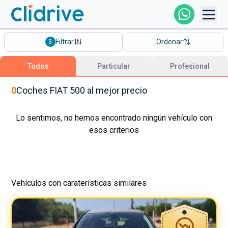
Comprar Coche
Filtrar
Ordenar
3
Todos Los Coches
Todos
Particular
Profesional
Profesional
0
Coches
FIAT
500
al mejor precio
Particular
Lo sentimos, no hemos encontrado ningún vehículo con
esos criterios
Financiación
Vehículos con caraterísticas similares
Clidrive