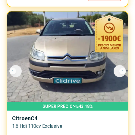
-
1900
€
SUPER PRECIO
43.18
%
Citroen
C4
1.6 Hdi 110cv Exclusive