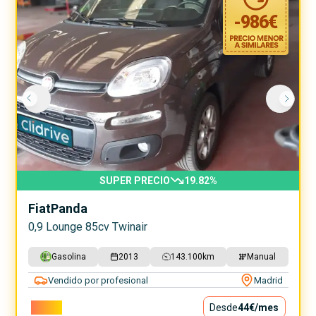
-
986
€
SUPER PRECIO
19.82
%
Fiat
Panda
0,9 Lounge 85cv Twinair
Gasolina
2013
143.100
km
Manual
Vendido por profesional
Madrid
3.990€
Desde
44€
/mes