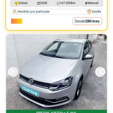
Diésel
2008
167.000
km
Manual
Vendido por particular
Sevilla
2.500€
Desde
28€
/mes