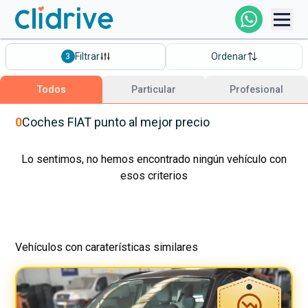
Comprar Coche
Filtrar
Ordenar
3
Todos Los Coches
Todos
Particular
Profesional
Profesional
0
Coches
FIAT
punto
al mejor precio
Particular
Lo sentimos, no hemos encontrado ningún vehículo con
esos criterios
Financiación
Vehículos con caraterísticas similares
Clidrive