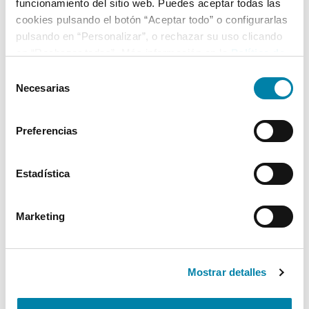
funcionamiento del sitio web. Puedes aceptar todas las
cookies pulsando el botón “Aceptar todo” o configurarlas
pulsando en “Personalizar”, o rechazar su uso clicando
en “Rechazar todas”. Más información en la
Política de
Cookies
.
Selección
Necesarias
de
consentimiento
Preferencias
Estadística
Marketing
Mostrar detalles