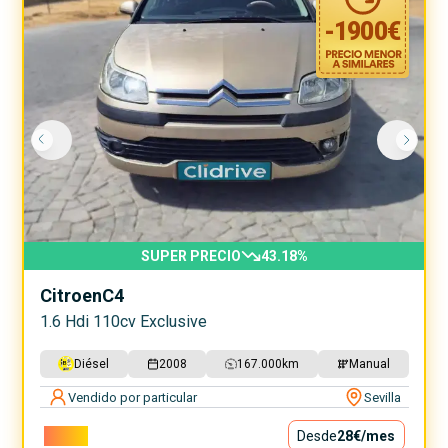
-
1900
€
SUPER PRECIO
43.18
%
Citroen
C4
1.6 Hdi 110cv Exclusive
Diésel
2008
167.000
km
Manual
Vendido por particular
Sevilla
2.500€
Desde
28€
/mes