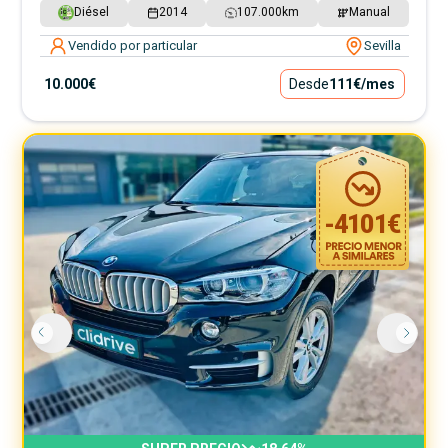
Diésel
2014
107.000
km
Manual
Vendido por particular
Sevilla
10.000€
Desde
111€
/mes
-
4101
€