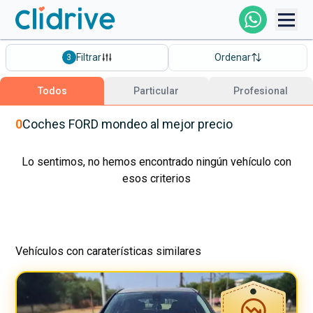
Comprar Coche
Filtrar
Ordenar
3
Todos Los Coches
Todos
Particular
Profesional
Profesional
0
Coches
FORD
mondeo
al mejor precio
Particular
Lo sentimos, no hemos encontrado ningún vehículo con
esos criterios
Financiación
Vehículos con caraterísticas similares
Clidrive