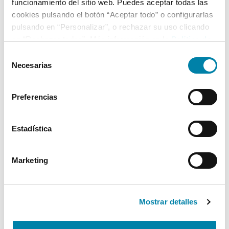
funcionamiento del sitio web. Puedes aceptar todas las
cookies pulsando el botón “Aceptar todo” o configurarlas
pulsando en “Personalizar”, o rechazar su uso clicando
en “Rechazar todas”. Más información en la
Política de
Cookies
.
Selección
Necesarias
de
consentimiento
Preferencias
Estadística
Marketing
Mostrar detalles