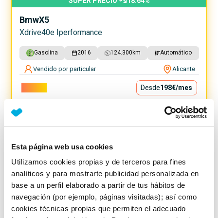
SUPER PRECIO
18.64
%
Bmw
X5
Xdrive40e Iperformance
Gasolina
2016
124.300
km
Automático
Vendido por particular
Alicante
17.900€
Desde
198€
/mes
Esta página web usa cookies
Utilizamos cookies propias y de terceros para fines
analíticos y para mostrarte publicidad personalizada en
base a un perfil elaborado a partir de tus hábitos de
navegación (por ejemplo, páginas visitadas); así como
cookies técnicas propias que permiten el adecuado