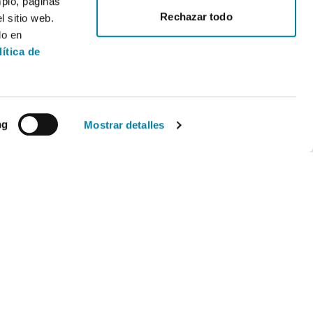
mplo, páginas
Rechazar todo
 sitio web.
do en
lítica de
ng
Mostrar detalles
Legal