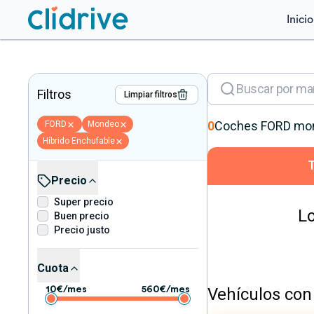
Inicio
Filtros
Limpiar filtros
0
Coches
FORD
mo
FORD
Mondeo
Híbrido Enchufable
Precio
Super precio
Lo
Buen precio
Precio justo
Cuota
Vehículos con 
10
€/mes
560
€/mes