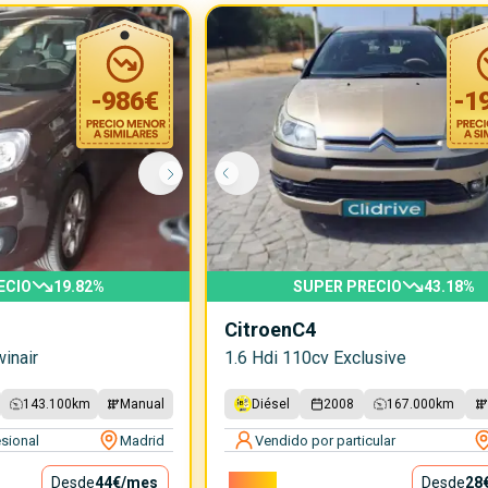
-
986
€
-
1
ECIO
19.82
%
SUPER PRECIO
43.18
%
Citroen
C4
inair
1.6 Hdi 110cv Exclusive
143.100
km
Manual
Diésel
2008
167.000
km
sional
Madrid
Vendido por particular
Desde
44€
/mes
2.500€
Desde
28