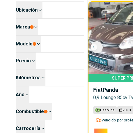
Ubicación
Marca
Modelo
Precio
Kilómetros
SUPER PR
Fiat
Panda
Año
0,9 Lounge 85cv Tw
Gasolina
2013
Combustible
Vendido por profe
Carrocería
3.990€