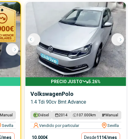
900
€
PRECIO JUSTO
5.26
%
Volkswagen
Polo
1.4 Tdi 90cv Bmt Advance
Manual
Diésel
2014
107.000
km
Manual
Sevilla
Vendido por particular
Sevilla
€
/mes
10.000€
Desde
111€
/mes