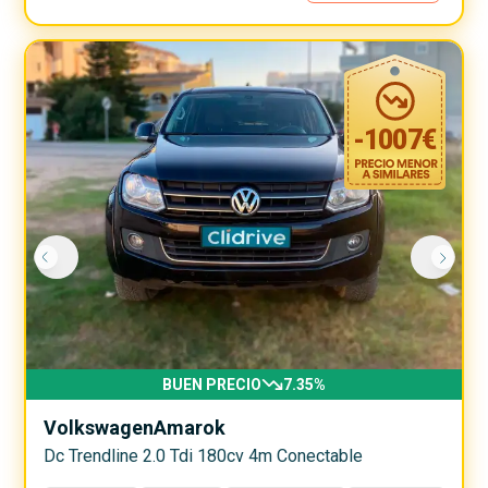
-
1007
€
BUEN PRECIO
7.35
%
Volkswagen
Amarok
Dc Trendline 2.0 Tdi 180cv 4m Conectable