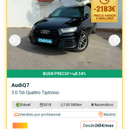
-
2183
€
BUEN PRECIO
8.34
%
Audi
Q7
3.0 Tdi Quattro Tiptronic
Diésel
2018
150.585
km
Automático
Vendido por profesional
Madrid
23.990€
Desde
265€
/mes