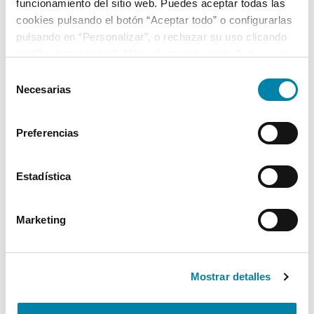
funcionamiento del sitio web. Puedes aceptar todas las
cookies pulsando el botón “Aceptar todo” o configurarlas
pulsando en “Personalizar”, o rechazar su uso clicando
en “Rechazar todas”. Más información en la
Política de
Cookies
.
Selección
Necesarias
de
consentimiento
Preferencias
Estadística
Marketing
Mostrar detalles