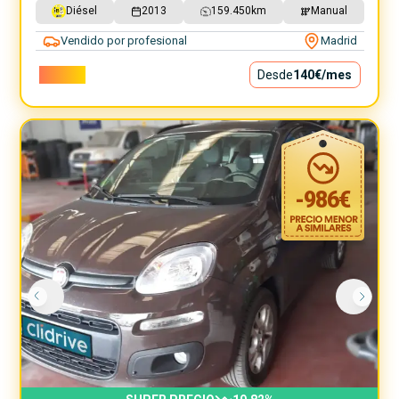
Diésel
2013
159.450
km
Manual
Vendido por profesional
Madrid
12.690€
Desde
140€
/mes
-
986
€