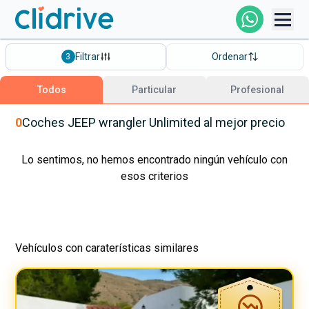
Comprar Coche
Filtrar
Ordenar
3
Todos Los Coches
Todos
Particular
Profesional
Profesional
0
Coches
JEEP
wrangler Unlimited
al mejor precio
Particular
Lo sentimos, no hemos encontrado ningún vehículo con
esos criterios
Financiación
Vehículos con caraterísticas similares
Clidrive