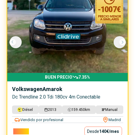
-
1007
€
BUEN PRECIO
7.35
%
Volkswagen
Amarok
Dc Trendline 2.0 Tdi 180cv 4m Conectable
Diésel
2013
159.450
km
Manual
Vendido por profesional
Madrid
12.690€
Desde
140€
/mes