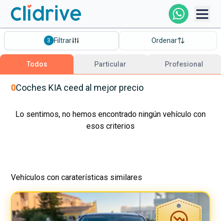
Comprar Coche
Filtrar
Ordenar
3
Todos Los Coches
Todos
Particular
Profesional
Profesional
0
Coches
KIA
ceed
al mejor precio
Particular
Lo sentimos, no hemos encontrado ningún vehículo con
esos criterios
Financiación
Vehículos con caraterísticas similares
Clidrive