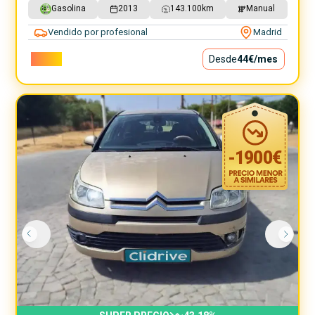
Gasolina
2013
143.100
km
Manual
Vendido por profesional
Madrid
3.990€
Desde
44€
/mes
-
1900
€