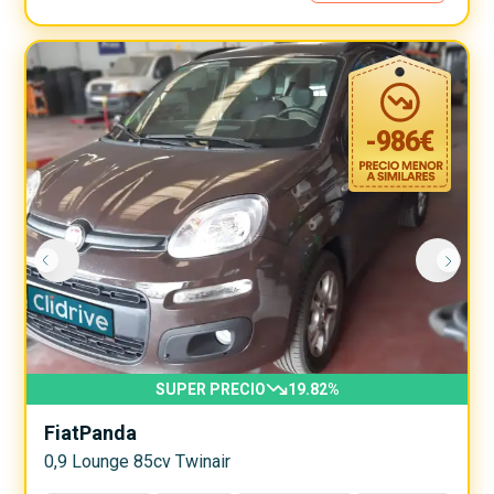
-
986
€
SUPER PRECIO
19.82
%
Fiat
Panda
0,9 Lounge 85cv Twinair