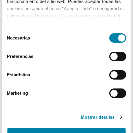
funcionamiento del sitio web. Puedes aceptar todas las
cookies pulsando el botón “Aceptar todo” o configurarlas
pulsando en “Personalizar”, o rechazar su uso clicando
en “Rechazar todas”. Más información en la
Política de
Cookies
.
Selección
Necesarias
de
consentimiento
Preferencias
Estadística
Marketing
Mostrar detalles