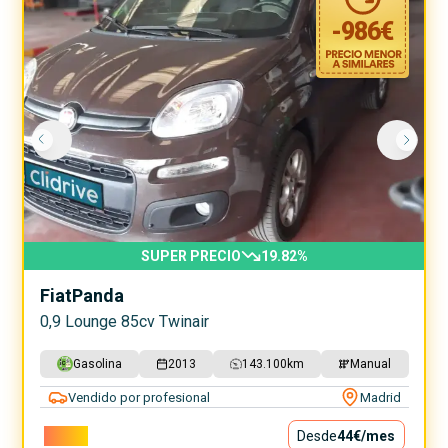
-
986
€
SUPER PRECIO
19.82
%
Fiat
Panda
0,9 Lounge 85cv Twinair
Gasolina
2013
143.100
km
Manual
Vendido por profesional
Madrid
3.990€
Desde
44€
/mes