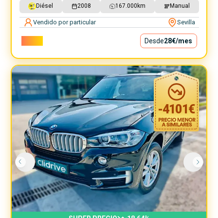
Diésel
2008
167.000
km
Manual
Vendido por particular
Sevilla
2.500€
Desde
28€
/mes
-
4101
€