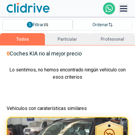
Comprar Coche
Filtrar
Ordenar
3
Todos Los Coches
Todos
Particular
Profesional
Profesional
0
Coches
KIA
rio
al mejor precio
Particular
Lo sentimos, no hemos encontrado ningún vehículo con
esos criterios
Financiación
Vehículos con caraterísticas similares
Clidrive