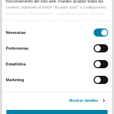
funcionamiento del sitio web. Puedes aceptar todas las
cookies pulsando el botón “Aceptar todo” o configurarlas
pulsando en “Personalizar”, o rechazar su uso clicando
en “Rechazar todas”. Más información en la
Política de
Cookies
.
Selección
Necesarias
de
consentimiento
Preferencias
Estadística
Marketing
Mostrar detalles