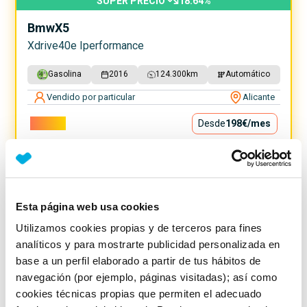
SUPER PRECIO
18.64
%
Bmw
X5
Xdrive40e Iperformance
Gasolina
2016
124.300
km
Automático
Vendido por particular
Alicante
17.900€
Desde
198€
/mes
Esta página web usa cookies
Utilizamos cookies propias y de terceros para fines
analíticos y para mostrarte publicidad personalizada en
base a un perfil elaborado a partir de tus hábitos de
navegación (por ejemplo, páginas visitadas); así como
cookies técnicas propias que permiten el adecuado