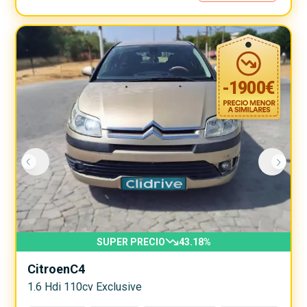
-
1900
€
SUPER PRECIO
43.18
%
Citroen
C4
1.6 Hdi 110cv Exclusive