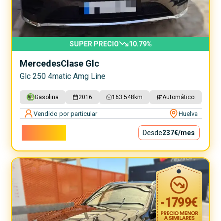
SUPER PRECIO
10.79
%
Mercedes
Clase Glc
Glc 250 4matic Amg Line
Gasolina
2016
163.548
km
Automático
Vendido por particular
Huelva
21.500€
Desde
237€
/mes
-
1799
€