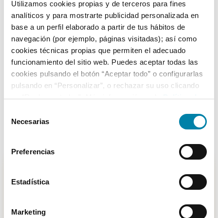
Utilizamos cookies propias y de terceros para fines
analíticos y para mostrarte publicidad personalizada en
base a un perfil elaborado a partir de tus hábitos de
navegación (por ejemplo, páginas visitadas); así como
cookies técnicas propias que permiten el adecuado
Mercedes
Clase Glc
funcionamiento del sitio web. Puedes aceptar todas las
cookies pulsando el botón “Aceptar todo” o configurarlas
Glc 300 De 4matic
pulsando en “Personalizar”, o rechazar su uso clicando
Híbrido enchufable
2021
121.000
km
Automático
en “Rechazar todas”. Más información en la
Política de
Cookies
.
Selección
Vendido por particular
Sevilla
Necesarias
de
37.000€
Desde
408€
/mes
consentimiento
Preferencias
Estadística
-
4199
€
Marketing