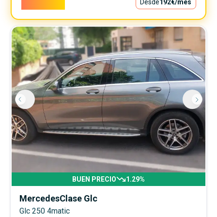
17.400€
Desde
192€
/mes
BUEN PRECIO
1.29
%
Mercedes
Clase Glc
Glc 250 4matic