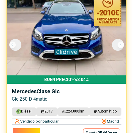
-
2010
€
BUEN PRECIO
8.04
%
Mercedes
Clase Glc
Glc 250 D 4matic
Diésel
2017
224.000
km
Automático
Vendido por particular
Madrid
22.990€
Desde
254€
/mes