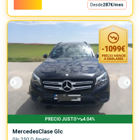
26.000€
Desde
287€
/mes
-
1099
€
PRECIO JUSTO
4.04
%
Mercedes
Clase Glc
Glc 250 D 4matic