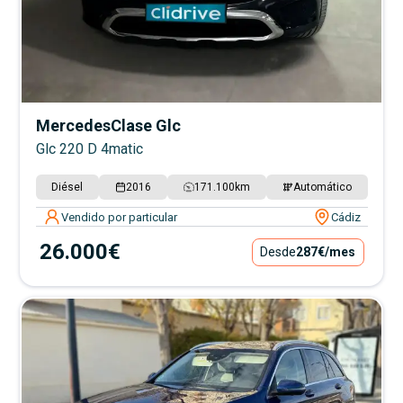
Mercedes
Clase Glc
Glc 220 D 4matic
Diésel
2016
171.100
km
Automático
Vendido por particular
Cádiz
26.000€
Desde
287€
/mes