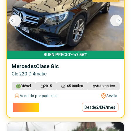
BUEN PRECIO
7.56
%
Mercedes
Clase Glc
Glc 220 D 4matic
Diésel
2015
165.000
km
Automático
Vendido por particular
Sevilla
22.000€
Desde
243€
/mes