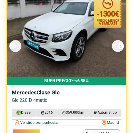
-
1300
€
BUEN PRECIO
6.95
%
Mercedes
Clase Glc
Glc 220 D 4matic
Diésel
2016
359.000
km
Automático
Vendido por particular
Madrid