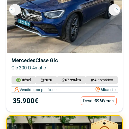
Mercedes
Clase Glc
Glc 200 D 4matic
Diésel
2020
67.996
km
Automático
Vendido por particular
Albacete
35.900€
Desde
396€
/mes