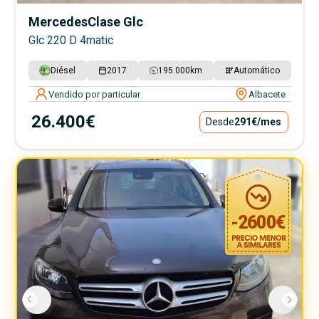
Mercedes
Clase Glc
Glc 220 D 4matic
Diésel
2017
195.000
km
Automático
Vendido por particular
Albacete
26.400€
Desde
291€
/mes
-
2600
€