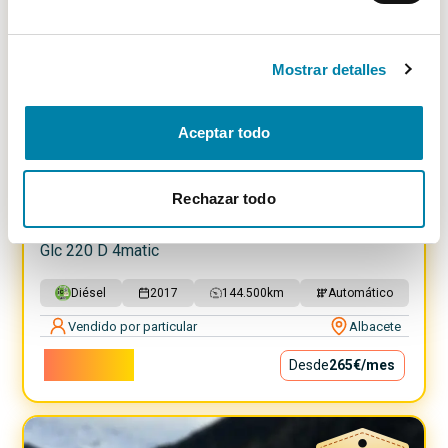
Mostrar detalles
Aceptar todo
SUPER PRECIO
14.89
%
Rechazar todo
Mercedes
Clase Glc
Glc 220 D 4matic
Diésel
2017
144.500
km
Automático
Vendido por particular
Albacete
24.000€
Desde
265€
/mes