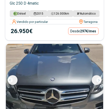
Glc 250 D 4matic
Diésel
2015
126.000
km
Automático
Vendido por particular
Tarragona
26.950€
Desde
297€
/mes