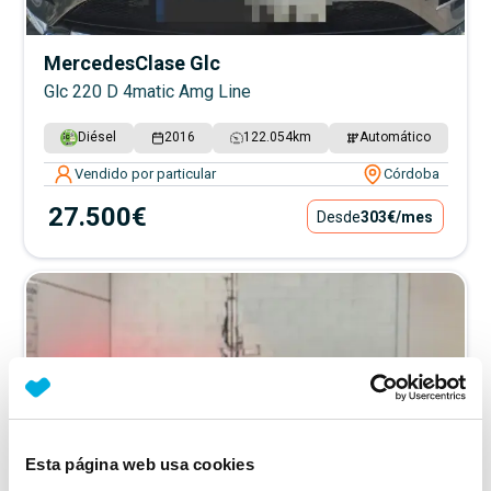
Mercedes
Clase Glc
Glc 220 D 4matic Amg Line
Diésel
2016
122.054
km
Automático
Vendido por particular
Córdoba
27.500€
Desde
303€
/mes
Esta página web usa cookies