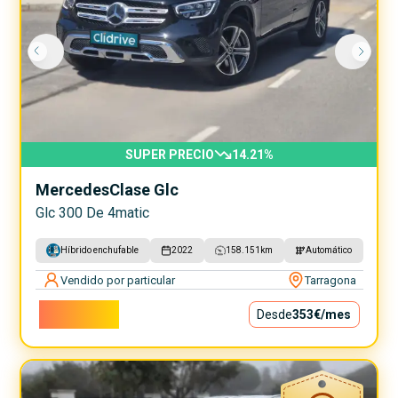
SUPER PRECIO
14.21
%
Mercedes
Clase Glc
Glc 300 De 4matic
Híbrido enchufable
2022
158.151
km
Automático
Vendido por particular
Tarragona
32.000€
Desde
353€
/mes