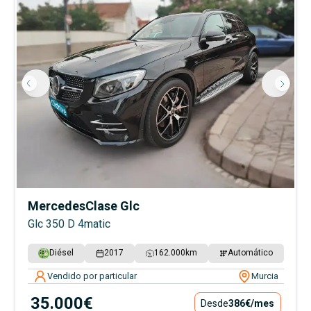
Mercedes
Clase Glc
Glc 350 D 4matic
Diésel
2017
162.000
km
Automático
Vendido por particular
Murcia
35.000€
Desde
386€
/mes