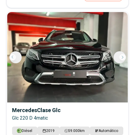
Mercedes
Clase Glc
Glc 220 D 4matic
Diésel
2019
59.000
km
Automático